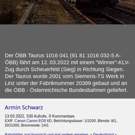
Der ÖBB Taurus 1016 041 (91 81 1016 032-5 A-
ÖBB) fährt am 12.
03.2022 mit einem "Winner"-KLV-
Zug durch Scheuerfeld (Sieg) in Richtung Siegen.
Der Taurus wurde 2001 vom Siemens-TS Werk in
Linz unter der Fabriknummer 20389 gebaut und an
die ÖBB - Österreichische Bundesbahnen geliefert.
Armin Schwarz
13.03.2022, 530 Aufrufe, 0 Kommentare
EXIF:
Canon Canon EOS 6D
, Belichtungsdauer: 1/3200, Blende: 8/1,
ISO1000, Brennweite: 24/1
Bahnbilder, mal klassisch und mal anders gesehen.
»
Deutschland
»