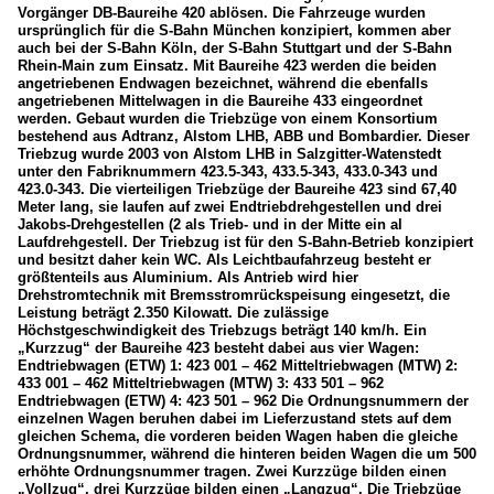
Vorgänger DB-Baureihe 420 ablösen. Die Fahrzeuge wurden
ursprünglich für die S-Bahn München konzipiert, kommen aber
auch bei der S-Bahn Köln, der S-Bahn Stuttgart und der S-Bahn
Rhein-Main zum Einsatz. Mit Baureihe 423 werden die beiden
angetriebenen Endwagen bezeichnet, während die ebenfalls
angetriebenen Mittelwagen in die Baureihe 433 eingeordnet
werden. Gebaut wurden die Triebzüge von einem Konsortium
bestehend aus Adtranz, Alstom LHB, ABB und Bombardier. Dieser
Triebzug wurde 2003 von Alstom LHB in Salzgitter-Watenstedt
unter den Fabriknummern 423.5-343, 433.5-343, 433.0-343 und
423.0-343. Die vierteiligen Triebzüge der Baureihe 423 sind 67,40
Meter lang, sie laufen auf zwei Endtriebdrehgestellen und drei
Jakobs-Drehgestellen (2 als Trieb- und in der Mitte ein al
Laufdrehgestell. Der Triebzug ist für den S-Bahn-Betrieb konzipiert
und besitzt daher kein WC. Als Leichtbaufahrzeug besteht er
größtenteils aus Aluminium. Als Antrieb wird hier
Drehstromtechnik mit Bremsstromrückspeisung eingesetzt, die
Leistung beträgt 2.350 Kilowatt. Die zulässige
Höchstgeschwindigkeit des Triebzugs beträgt 140 km/h. Ein
„Kurzzug“ der Baureihe 423 besteht dabei aus vier Wagen:
Endtriebwagen (ETW) 1: 423 001 – 462 Mitteltriebwagen (MTW) 2:
433 001 – 462 Mitteltriebwagen (MTW) 3: 433 501 – 962
Endtriebwagen (ETW) 4: 423 501 – 962 Die Ordnungsnummern der
einzelnen Wagen beruhen dabei im Lieferzustand stets auf dem
gleichen Schema, die vorderen beiden Wagen haben die gleiche
Ordnungsnummer, während die hinteren beiden Wagen die um 500
erhöhte Ordnungsnummer tragen. Zwei Kurzzüge bilden einen
„Vollzug“, drei Kurzzüge bilden einen „Langzug“. Die Triebzüge