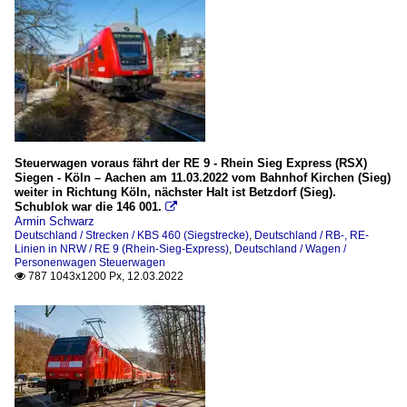
Steuerwagen voraus fährt der RE 9 - Rhein Sieg Express (RSX)
Siegen - Köln – Aachen am 11.03.2022 vom Bahnhof Kirchen (Sieg)
weiter in Richtung Köln, nächster Halt ist Betzdorf (Sieg).
Schublok war die 146 001.

Armin Schwarz
Deutschland / Strecken / KBS 460 (Siegstrecke)
,
Deutschland / RB-, RE-
Linien in NRW / RE 9 (Rhein-Sieg-Express)
,
Deutschland / Wagen /
Personenwagen Steuerwagen
787 1043x1200 Px, 12.03.2022
