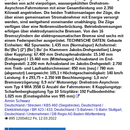
werden von acht vierpoligen, wassergekühlten Drehstrom-
Asynchron-Fahrmotoren mit einer Gesamtleistung von 2.350
Kilowatt angetrieben. Die beiden Traktionsanlagen der Züge, die
über einen gemeinsamen Stromabnehmer mit Energie versorgt
werden, sind weitgehend voneinander unabhängig. Die Züge
verfügen über eine Notbremsüberbrückung. Betriebsbremsungen
erfolgen über elektrodynamische Bremsen. Von den 16
Bremszylindern der elektropneumatischen Bremse sind sechs mit
einem Federspeicher ausgerüstet. TECHNISCHE DATEN: Gebaute
Einheiten: 462 Spurweite: 1.435 mm (Normalspur) Achsformel:
Bo’(Bo’) (2’) (Bo’) Bo’ (in Klammern Jakobs-Drehgestellen) Länge
über Kupplung: 67.400 mm Drehzapfenabstände: 15.140 mm
(Endwagen) / 15.460 mm (Mittelwagen) Achsabstand im End-
Drehgestell: 2.200 mm Achsabstand im Jakobs-Drehgestell: 2.700
mm Treib- und Laufraddurchmesser: 850 mm (neu) / 780 mm
(abgenutzt) Leergewicht: 105,1 t Höchstgeschwindigkeit: 140 km/h
Leistung: 8 x 293,75 = 2.350 kW Beschleunigung: 1,0 m/s²
Bremsverzögerung: 0,9 m/s² Motorentyp: Drehstrom-Asynchron
vom Typ 4 WIA 3558 G Anzahl der Fahrmotoren: 8 Kupplungstyp:
Scharfenbergkupplung Typ 10 Sitzplätze: 192 Fußbodenhöhe:
1.025 mm (Einstiegshöhe von 995 mm)

Armin Schwarz
Deutschland / Strecken / KBS 460 (Siegstrecke)
,
Deutschland /
Elektotriebzüge / BR 423 / 433
,
Deutschland / S-Bahnen / S-Bahn Stuttgart
,
Deutschland / Unternehmen / DB Regio AG Baden-Württemberg
895 1200x812 Px, 12.03.2022
