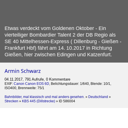
Etwas verdeckt vom Goldenen Oktober - Ein
vierteiliger Bombardier Talent 2 der DB Regio als
SE 40 Mittelhessen-Express ( Dillenburg - Gießen -
Frankfurt Hbf) fährt am 14.
10.2017 in Richtung
Gießen, hier zwischen Edingen und Katzenfurt.
Armin Schwarz
04.11.2017, 791 Aufrufe, 0 Kommentare
EXIF:
Canon Canon EOS 6D
, Belichtungsdauer: 1/640, Blende: 10/1,
ISO400, Brennweite: 75/1
Bahnbilder, mal klassisch und mal anders gesehen.
»
Deutschland
»
Strecken
»
KBS 445 (Dillstrecke)
»
ID 586004