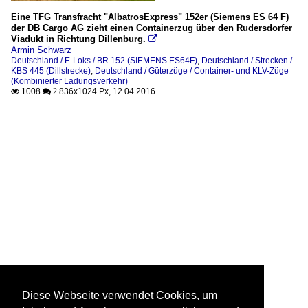
Eine TFG Transfracht "AlbatrosExpress" 152er (Siemens ES 64 F)
der DB Cargo AG zieht einen Containerzug über den Rudersdorfer
Viadukt in Richtung Dillenburg.

Armin Schwarz
Deutschland / E-Loks / BR 152 (SIEMENS ES64F)
,
Deutschland / Strecken /
KBS 445 (Dillstrecke)
,
Deutschland / Güterzüge / Container- und KLV-Züge
(Kombinierter Ladungsverkehr)
1008
836x1024 Px, 12.04.2016

 2
Diese Webseite verwendet Cookies, um