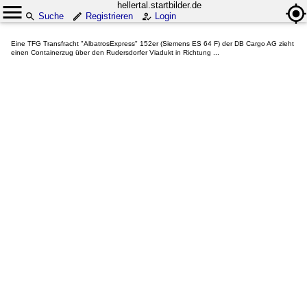
hellertal.startbilder.de
Suche
Registrieren
Login
Eine TFG Transfracht "AlbatrosExpress" 152er (Siemens ES 64 F) der DB Cargo AG zieht
einen Containerzug über den Rudersdorfer Viadukt in Richtung ...