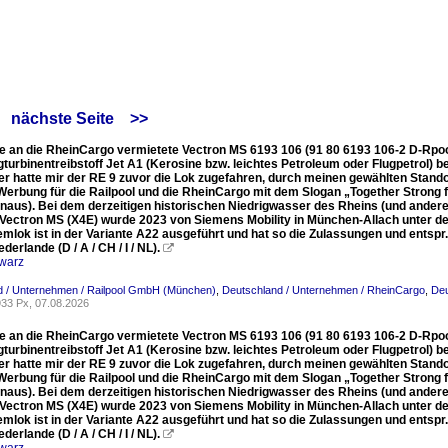
×
nächste Seite
>>
e an die RheinCargo vermietete Vectron MS 6193 106 (91 80 6193 106-2 D-Rpoo
gturbinentreibstoff Jet A1 (Kerosine bzw. leichtes Petroleum oder Flugpetrol)
der hatte mir der RE 9 zuvor die Lok zugefahren, durch meinen gewählten Stand
 Werbung für die Railpool und die RheinCargo mit dem Slogan „Together Strong
inaus). Bei dem derzeitigen historischen Niedrigwasser des Rheins (und anderen
ectron MS (X4E) wurde 2023 von Siemens Mobility in München-Allach unter de
lok ist in der Variante A22 ausgeführt und hat so die Zulassungen und entspr.
derlande (D / A / CH / I / NL).

warz
ugen
d / Unternehmen / Railpool GmbH (München)
,
Deutschland / Unternehmen / RheinCargo
,
Deu
33 Px, 07.08.2026
e an die RheinCargo vermietete Vectron MS 6193 106 (91 80 6193 106-2 D-Rpoo
gturbinentreibstoff Jet A1 (Kerosine bzw. leichtes Petroleum oder Flugpetrol)
der hatte mir der RE 9 zuvor die Lok zugefahren, durch meinen gewählten Stand
 Werbung für die Railpool und die RheinCargo mit dem Slogan „Together Strong
inaus). Bei dem derzeitigen historischen Niedrigwasser des Rheins (und anderen
ectron MS (X4E) wurde 2023 von Siemens Mobility in München-Allach unter de
lok ist in der Variante A22 ausgeführt und hat so die Zulassungen und entspr.
derlande (D / A / CH / I / NL).
