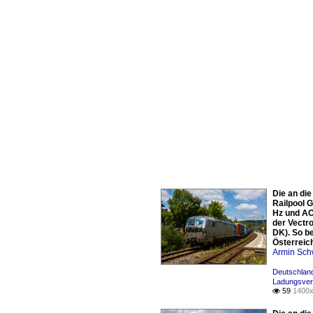
Die an di
Railpool 
Hz und AC
der Vectr
DK). So b
Österreic
Armin Sch
Deutschland
Ladungsver
59
1400x
