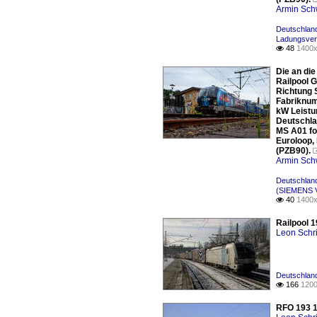
Armin Sch
Deutschland
Ladungsver
48
1400x

Die an di
Railpool 
Richtung 
Fabriknum
kW Leistu
Deutschlan
MS A01 fo
Euroloop,
(PZB90).
Armin Sch
Deutschlan
(SIEMENS V
40
1400x

Railpool 
Leon Schri
Deutschlan
166
1200

RFO 193 1