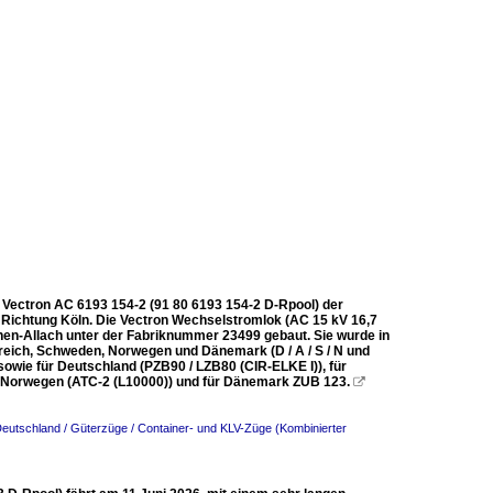
S Vectron AC 6193 154-2 (91 80 6193 154-2 D-Rpool) der
 Richtung Köln. Die Vectron Wechselstromlok (AC 15 kV 16,7
en-Allach unter der Fabriknummer 23499 gebaut. Sie wurde in
rreich, Schweden, Norwegen und Dänemark (D / A / S / N und
owie für Deutschland (PZB90 / LZB80 (CIR-ELKE I)), für
nd Norwegen (ATC-2 (L10000)) und für Dänemark ZUB 123.

eutschland / Güterzüge / Container- und KLV-Züge (Kombinierter