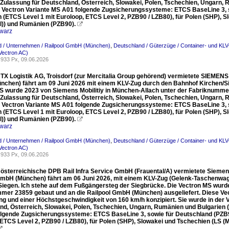
 Zulassung für Deutschland, Österreich, Slowakei, Polen, Tschechien, Ungarn, Ru
ie Vectron Variante MS A01 folgende Zugsicherungssysteme: ETCS BaseLine 3, s
 (ETCS Level 1 mit Euroloop, ETCS Level 2, PZB90 / LZB80), für Polen (SHP), S
l)) und Rumänien (PZB90).

warz
d / Unternehmen / Railpool GmbH (München)
,
Deutschland / Güterzüge / Container- und KL
ectron AC)
933 Px, 09.06.2026
e TX Logistik AG, Troisdorf (zur Mercitalia Group gehörend) vermietete SIEMEN
chen) fährt am 09 Juni 2026 mit einem KLV-Zug durch den Bahnhof Kirchen/Si
S wurde 2023 von Siemens Mobilitiy in München-Allach unter der Fabriknummer
 Zulassung für Deutschland, Österreich, Slowakei, Polen, Tschechien, Ungarn, Ru
ie Vectron Variante MS A01 folgende Zugsicherungssysteme: ETCS BaseLine 3, s
 (ETCS Level 1 mit Euroloop, ETCS Level 2, PZB90 / LZB80), für Polen (SHP), S
l)) und Rumänien (PZB90).

warz
d / Unternehmen / Railpool GmbH (München)
,
Deutschland / Güterzüge / Container- und KL
ectron AC)
933 Px, 09.06.2026
e österreichische DPB Rail Infra Service GmbH (Frauental/A) vermietete Sieme
GmbH (München) fährt am 06 Juni 2026, mit einem KLV-Zug (Gelenk-Taschenwag
Siegen. Ich stehe auf dem Fußgängersteg der Siegbrücke. Die Vectron MS wurde
mer 23859 gebaut und an die Railpool GmbH (München) ausgeliefert. Diese Vec
ng und einer Höchstgeschwindigkeit von 160 km/h konzipiert. Sie wurde in der V
d, Österreich, Slowakei, Polen, Tschechien, Ungarn, Rumänien und Bulgarien (D / 
lgende Zugsicherungssysteme: ETCS BaseLine 3, sowie für Deutschland (PZB90 
 ETCS Level 2, PZB90 / LZB80), für Polen (SHP), Slowakei und Tschechien (LS (M
