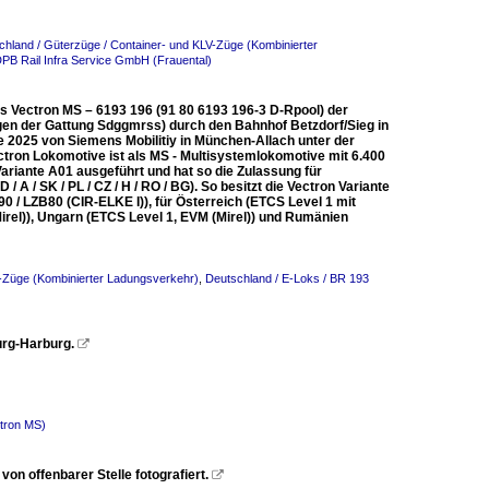
chland / Güterzüge / Container- und KLV-Züge (Kombinierter
DPB Rail Infra Service GmbH (Frauental)
ns Vectron MS – 6193 196 (91 80 6193 196-3 D-Rpool) der
en der Gattung Sdggmrss) durch den Bahnhof Betzdorf/Sieg in
 2025 von Siemens Mobilitiy in München-Allach unter der
tron Lokomotive ist als MS - Multisystemlokomotive mit 6.400
ariante A01 ausgeführt und hat so die Zulassung für
A / SK / PL / CZ / H / RO / BG). So besitzt die Vectron Variante
/ LZB80 (CIR-ELKE I)), für Österreich (ETCS Level 1 mit
irel)), Ungarn (ETCS Level 1, EVM (Mirel)) und Rumänien
V-Züge (Kombinierter Ladungsverkehr)
,
Deutschland / E-Loks / BR 193
urg-Harburg.

tron MS)
n offenbarer Stelle fotografiert.
