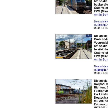
hat so die
besitzt d
Österreich
EVM (Mire
Armin Sch
Deutschlan
(SIEMENS V
44
1400x

Die an di
GmbH (Mün
Vectron M
hat so die
besitzt d
Österreich
EVM (Mire
Armin Sch
Deutschlan
(SIEMENS V
38
1400x

Die an di
Railpool 
Richtung 
Fabriknum
kW Leistu
Deutschlan
MS A01 fo
Euroloop,
(PZB90).