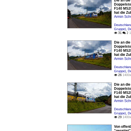
Die an di
Doppelsto
F140 MS2E
hat die Zu
Armin Sch
Deutschland
Gruppe)
,
De
31
1

 2
Die an di
Doppelsto
F140 MS2E
hat die Zu
Armin Sch
Deutschland
Gruppe)
,
De
26
1400x

Die an di
Doppelsto
F140 MS2E
hat die Zu
Armin Sch
Deutschland
Gruppe)
,
De
29
1400x

Von offen
"gerettet