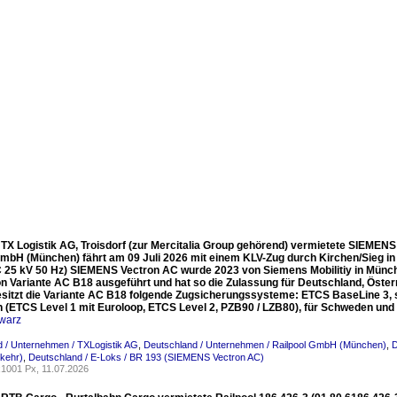
e TX Logistik AG, Troisdorf (zur Mercitalia Group gehörend) vermietete SIEMEN
GmbH (München) fährt am 09 Juli 2026 mit einem KLV-Zug durch Kirchen/Sieg in
 25 kV 50 Hz) SIEMENS Vectron AC wurde 2023 von Siemens Mobilitiy in Münch
on Variante AC B18 ausgeführt und hat so die Zulassung für Deutschland, Öste
esitzt die Variante AC B18 folgende Zugsicherungssysteme: ETCS BaseLine 3, s
h (ETCS Level 1 mit Euroloop, ETCS Level 2, PZB90 / LZB80), für Schweden u
warz
 / Unternehmen / TXLogistik AG
,
Deutschland / Unternehmen / Railpool GmbH (München)
,
D
kehr)
,
Deutschland / E-Loks / BR 193 (SIEMENS Vectron AC)
1001 Px, 11.07.2026