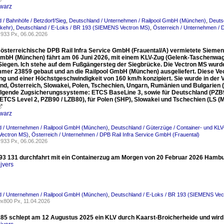
warz
 / Bahnhöfe / Betzdorf/Sieg
,
Deutschland / Unternehmen / Railpool GmbH (München)
,
Deuts
kehr)
,
Deutschland / E-Loks / BR 193 (SIEMENS Vectron MS)
,
Österreich / Unternehmen / 
933 Px, 06.06.2026
e österreichische DPB Rail Infra Service GmbH (Frauental/A) vermietete Sieme
GmbH (München) fährt am 06 Juni 2026, mit einem KLV-Zug (Gelenk-Taschenwag
Siegen. Ich stehe auf dem Fußgängersteg der Siegbrücke. Die Vectron MS wurde
mer 23859 gebaut und an die Railpool GmbH (München) ausgeliefert. Diese Vec
ng und einer Höchstgeschwindigkeit von 160 km/h konzipiert. Sie wurde in der V
d, Österreich, Slowakei, Polen, Tschechien, Ungarn, Rumänien und Bulgarien (D / 
lgende Zugsicherungssysteme: ETCS BaseLine 3, sowie für Deutschland (PZB90 
 ETCS Level 2, PZB90 / LZB80), für Polen (SHP), Slowakei und Tschechien (LS (M

warz
d / Unternehmen / Railpool GmbH (München)
,
Deutschland / Güterzüge / Container- und KL
ectron MS)
,
Österreich / Unternehmen / DPB Rail Infra Service GmbH (Frauental)
933 Px, 06.06.2026
193 131 durchfahrt mit ein Containerzug am Morgen von 20 Februar 2026 Hamb
jvers
d / Unternehmen / Railpool GmbH (München)
,
Deutschland / E-Loks / BR 193 (SIEMENS Vec
x800 Px, 11.04.2026
85 schlept am 12 Augustus 2025 ein KLV durch Kaarst-Broicherheide und wird vo