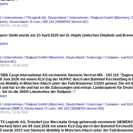
jvers
 / Unternehmen / TXLogistik AG
,
Deutschland / Unternehmen / Railpool GmbH (München)
,
D
kehr)
,
Deutschland / E-Loks / BR 193 (SIEMENS Vectron AC)
800 Px, 24.06.2026
barer Stelle wurde am 23 April 2026 bei St.-Hüpfe (zwischen Diepholz und Brem

jvers
d / Unternehmen / Railpool GmbH (München)
,
Deutschland / Güterzüge / Container- und KL
ectron AC)
800 Px, 24.06.2026
e SBB Cargo International AG vermietete Siemens Vectron MS - 193 110 "Zuger
09 Juni 2026 mit einem KLV-Zug der HUPAC durch den Bahnhof Kirchen/Sieg in
ns Mobility in München-Allach unter der Fabriknummer 23293 gebaut. Die mit 6
 und hat so die und hat so die Zulassungen und entspr. Länderpakete für Deutsch
L). Sie ist die 300th Lokomotive der Railpool.

warz
d / Unternehmen / Railpool GmbH (München)
,
Deutschland / Güterzüge / Container- und KL
national (SBBCI)
,
Deutschland / E-Loks / BR 193 (SIEMENS Vectron MS)
953 Px, 10.06.2026
e TX Logistik AG, Troisdorf (zur Mercitalia Group gehörend) vermietete SIEMEN
chen) fährt am 09 Juni 2026 mit einem KLV-Zug durch den Bahnhof Kirchen/Si
S wurde 2023 von Siemens Mobilitiy in München-Allach unter der Fabriknummer