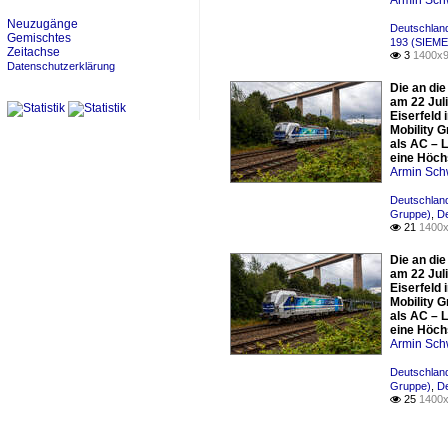
Armin Sch
Neuzugänge
Deutschlan
Gemischtes
193 (SIEME
Zeitachse
3
1400x9

Datenschutzerklärung
Die an di
am 22 Jul
Eiserfeld
Mobility 
als AC – 
eine Höch
Armin Sch
Deutschland
Gruppe)
,
De
21
1400x

Die an di
am 22 Jul
Eiserfeld
Mobility 
als AC – 
eine Höch
Armin Sch
Deutschland
Gruppe)
,
De
25
1400x
