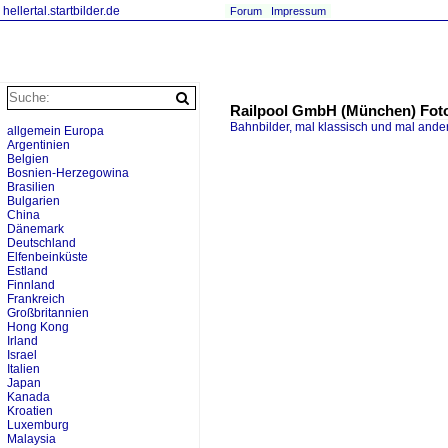
hellertal.startbilder.de
Forum
Impressum
Railpool GmbH (München) Fot
Bahnbilder, mal klassisch und mal ande
allgemein Europa
Argentinien
Belgien
Bosnien-Herzegowina
Brasilien
Bulgarien
China
Dänemark
Deutschland
Elfenbeinküste
Estland
Finnland
Frankreich
Großbritannien
Hong Kong
Irland
Israel
Italien
Japan
Kanada
Kroatien
Luxemburg
Malaysia