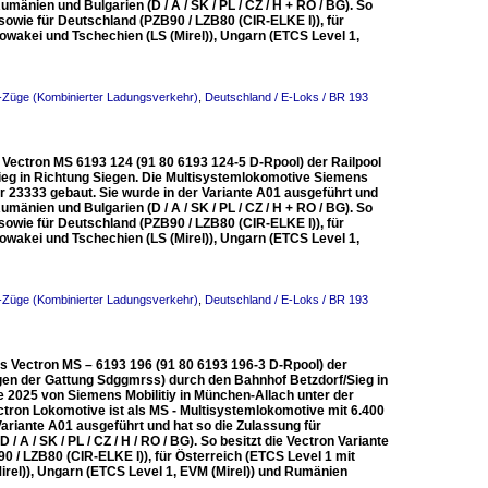
mänien und Bulgarien (D / A / SK / PL / CZ / H + RO / BG). So
owie für Deutschland (PZB90 / LZB80 (CIR-ELKE I)), für
lowakei und Tschechien (LS (Mirel)), Ungarn (ETCS Level 1,
V-Züge (Kombinierter Ladungsverkehr)
,
Deutschland / E-Loks / BR 193
S Vectron MS 6193 124 (91 80 6193 124-5 D-Rpool) der Railpool
eg in Richtung Siegen. Die Multisystemlokomotive Siemens
 23333 gebaut. Sie wurde in der Variante A01 ausgeführt und
mänien und Bulgarien (D / A / SK / PL / CZ / H + RO / BG). So
owie für Deutschland (PZB90 / LZB80 (CIR-ELKE I)), für
lowakei und Tschechien (LS (Mirel)), Ungarn (ETCS Level 1,
V-Züge (Kombinierter Ladungsverkehr)
,
Deutschland / E-Loks / BR 193
ns Vectron MS – 6193 196 (91 80 6193 196-3 D-Rpool) der
en der Gattung Sdggmrss) durch den Bahnhof Betzdorf/Sieg in
 2025 von Siemens Mobilitiy in München-Allach unter der
tron Lokomotive ist als MS - Multisystemlokomotive mit 6.400
ariante A01 ausgeführt und hat so die Zulassung für
A / SK / PL / CZ / H / RO / BG). So besitzt die Vectron Variante
/ LZB80 (CIR-ELKE I)), für Österreich (ETCS Level 1 mit
irel)), Ungarn (ETCS Level 1, EVM (Mirel)) und Rumänien