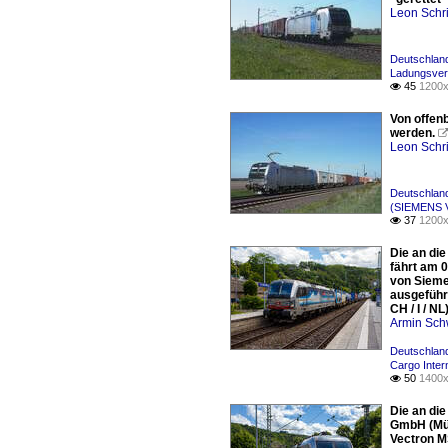
Leon Schri
Deutschland
Ladungsver
45
1200x

Von offen
werden.
Leon Schri
Deutschlan
(SIEMENS V
37
1200x

Die an di
fährt am 
von Sieme
ausgeführt
CH / I / N
Armin Sch
Deutschlan
Cargo Inter
50
1400x

Die an di
GmbH (Mün
Vectron M