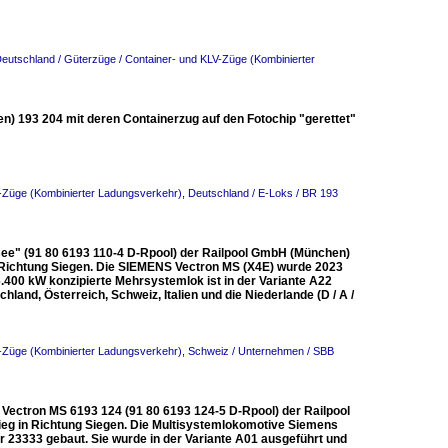
eutschland / Güterzüge / Container- und KLV-Züge (Kombinierter
en) 193 204 mit deren Containerzug auf den Fotochip "gerettet"
V-Züge (Kombinierter Ladungsverkehr)
,
Deutschland / E-Loks / BR 193
see" (91 80 6193 110-4 D-Rpool) der Railpool GmbH (München)
 Richtung Siegen. Die SIEMENS Vectron MS (X4E) wurde 2023
.400 kW konzipierte Mehrsystemlok ist in der Variante A22
land, Österreich, Schweiz, Italien und die Niederlande (D / A /
V-Züge (Kombinierter Ladungsverkehr)
,
Schweiz / Unternehmen / SBB
S Vectron MS 6193 124 (91 80 6193 124-5 D-Rpool) der Railpool
eg in Richtung Siegen. Die Multisystemlokomotive Siemens
 23333 gebaut. Sie wurde in der Variante A01 ausgeführt und