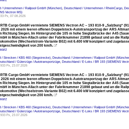
warz
d / Unternehmen / Railpool GmbH (München)
,
Deutschland / Unternehmen / RheinCargo
,
Deu
NS Vectron MS)
33 Px, 07.08.2026
e RTB Cargo GmbH vermietete SIEMENS Vectron AC – 193 810-9 „Salzburg“ (91 
i 2026 mit einem leeren offenen Doppelstock-Autotransportzug der ARS Altman
 in Richtung Siegen. Im Hintergrund die 105 m hohe Siegtalbrücke der A45 (Sa
GmbH in München-Allach unter der Fabriknummer 21898 gebaut und an die Railp
Lokomotive (Wechselstrom-Variante B02) mit 6.400 kW konzipiert und zugelasse
stgeschwindigkeit von 200 km/h.

warz
 / Strecken / KBS 460 (Siegstrecke)
,
Deutschland / Unternehmen / Railpool GmbH (Münche
utschland / Güterzüge / Autotransportzüge
,
Deutschland / E-Loks / BR 193 (SIEMENS Vect
933 Px, 23.07.2026
e RTB Cargo GmbH vermietete SIEMENS Vectron AC – 193 810-9 „Salzburg“ (91 
i 2026 mit einem leeren offenen Doppelstock-Autotransportzug der ARS Altman
 in Richtung Siegen. Im Hintergrund die 105 m hohe Siegtalbrücke der A45 (Sa
GmbH in München-Allach unter der Fabriknummer 21898 gebaut und an die Railp
Lokomotive (Wechselstrom-Variante B02) mit 6.400 kW konzipiert und zugelasse
stgeschwindigkeit von 200 km/h.

warz
 / Strecken / KBS 460 (Siegstrecke)
,
Deutschland / Unternehmen / Railpool GmbH (Münche
utschland / Güterzüge / Autotransportzüge
,
Deutschland / E-Loks / BR 193 (SIEMENS Vect
933 Px, 23.07.2026