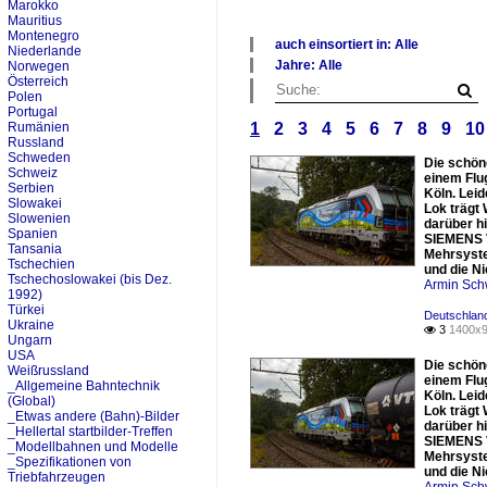
Marokko
Mauritius
Montenegro
auch einsortiert in: Alle
Niederlande
Jahre: Alle
Norwegen
Alle Kategorien
×
Österreich
Belgien
Polen
Alle Jahre
Portugal
Deutschland
2010
Rumänien
1
2
3
4
5
6
7
8
9
10
Italien
2020
Russland
Luxemburg
Schweden
Die schön
Niederlande
Schweiz
einem Flu
Österreich
Serbien
Köln. Lei
Polen
Slowakei
Lok trägt
Schweden
Slowenien
darüber h
Spanien
Schweiz
SIEMENS V
Tansania
Tschechien
Mehrsystem
Tschechien
Ungarn
und die Nie
Tschechoslowakei (bis Dez.
Armin Sch
_Spezifikationen von Triebfahrze
1992)
Türkei
Deutschlan
Ukraine
3
1400x9

Ungarn
USA
Die schön
Weißrussland
einem Flu
_Allgemeine Bahntechnik
Köln. Lei
(Global)
Lok trägt
_Etwas andere (Bahn)-Bilder
darüber h
_Hellertal startbilder-Treffen
SIEMENS V
_Modellbahnen und Modelle
Mehrsystem
_Spezifikationen von
und die Nie
Triebfahrzeugen