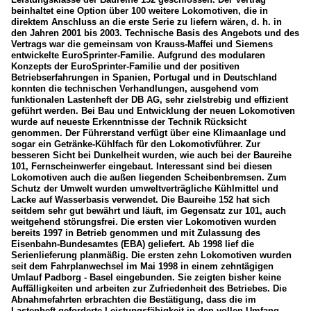
beinhaltet eine Option über 100 weitere Lokomotiven, die in
direktem Anschluss an die erste Serie zu liefern wären, d. h. in
den Jahren 2001 bis 2003. Technische Basis des Angebots und des
Vertrags war die gemeinsam von Krauss-Maffei und Siemens
entwickelte EuroSprinter-Familie. Aufgrund des modularen
Konzepts der EuroSprinter-Familie und der positiven
Betriebserfahrungen in Spanien, Portugal und in Deutschland
konnten die technischen Verhandlungen, ausgehend vom
funktionalen Lastenheft der DB AG, sehr zielstrebig und effizient
geführt werden. Bei Bau und Entwicklung der neuen Lokomotiven
wurde auf neueste Erkenntnisse der Technik Rücksicht
genommen. Der Führerstand verfügt über eine Klimaanlage und
sogar ein Getränke-Kühlfach für den Lokomotivführer. Zur
besseren Sicht bei Dunkelheit wurden, wie auch bei der Baureihe
101, Fernscheinwerfer eingebaut. Interessant sind bei diesen
Lokomotiven auch die außen liegenden Scheibenbremsen. Zum
Schutz der Umwelt wurden umweltverträgliche Kühlmittel und
Lacke auf Wasserbasis verwendet. Die Baureihe 152 hat sich
seitdem sehr gut bewährt und läuft, im Gegensatz zur 101, auch
weitgehend störungsfrei. Die ersten vier Lokomotiven wurden
bereits 1997 in Betrieb genommen und mit Zulassung des
Eisenbahn-Bundesamtes (EBA) geliefert. Ab 1998 lief die
Serienlieferung planmäßig. Die ersten zehn Lokomotiven wurden
seit dem Fahrplanwechsel im Mai 1998 in einem zehntägigen
Umlauf Padborg - Basel eingebunden. Sie zeigten bisher keine
Auffälligkeiten und arbeiten zur Zufriedenheit des Betriebes. Die
Abnahmefahrten erbrachten die Bestätigung, dass die im
Lastenheft geforderte Leistungsfähigkeit in den vollen Umfang