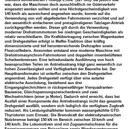
war, dass die Maschinen doch ausschließlich im Güterverkehr
eingesetzt werden sollten und eine Höchstgeschwindigkeit von
140 km/h als ausreichend angesehen wurde, konnte auf die
Verwendung von voll abgefederten Fahrmotoren verzichtet und auf
den wesentlich einfacheren und preisgünstigeren Tatzlager-Antrieb
zurückgegriffen werden. Dieser gilt durch die Verwendung
moderner Drehstrommotoren bei niedrigen Geschwindigkeiten als
relativ verschleißarm. Die Kraftübertragung zwischen Wagenkasten
und Drehgestellen erfolgt in Maffei-Tradition über kräftig
dimensionierte und tief herunterreichende Drehzapfen sowie
Flexicoilfedern. Ansonsten entstand eine moderne Maschine mit
Drehstromasynchron-Fahrmotoren und doppelten innenbelüfteten
Scheibenbremsen. Eine teilredundante Ausführung von hoch
beanspruchten Teilen im Antriebsstrang trägt ganz wesentlich zur
hohen Zuverlässigkeit und Verfügbarkeit der Baureihe bei. Der
Haupttransformator ist unterflur zwischen den Drehgestellen
angeordnet. Jedes Drehgestell verfügt über eine autarke
elektrische Ausrüstung, bestehend aus drei
Eingangsgleichrichtern in rückspeisefähiger Vierquadranten-
Bauweise, Gleichspannungszwischenkreis und zwei
Wechselrichtern (einer je Motor). Dadurch wird erreicht, dass bei
Ausfall einer Komponente des Antriebsstrangs nicht das gesamte
Drehgestell ausfällt, sondern sich lediglich die verfügbare Zugkraft
reduziert. Als Leistungshalbleiter kommen wassergekühlte GTO-
Thyristoren zum Einsatz. Die Bremskraft der elektrodynamischen
Nutzbremse beträgt 150 kN im Bereich zwischen 10 km/h und
140 km/h. Die Lokomotiven sind mit Zugsammelschiene für die
Energieversorgung von Reisezügen sowie Wendezugsteuerung