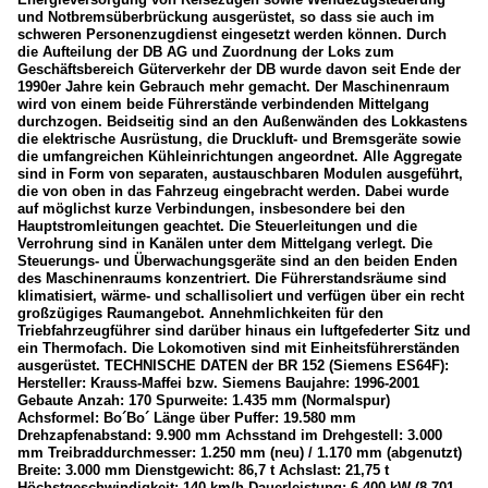
und Notbremsüberbrückung ausgerüstet, so dass sie auch im
schweren Personenzugdienst eingesetzt werden können. Durch
die Aufteilung der DB AG und Zuordnung der Loks zum
Geschäftsbereich Güterverkehr der DB wurde davon seit Ende der
1990er Jahre kein Gebrauch mehr gemacht. Der Maschinenraum
wird von einem beide Führerstände verbindenden Mittelgang
durchzogen. Beidseitig sind an den Außenwänden des Lokkastens
die elektrische Ausrüstung, die Druckluft- und Bremsgeräte sowie
die umfangreichen Kühleinrichtungen angeordnet. Alle Aggregate
sind in Form von separaten, austauschbaren Modulen ausgeführt,
die von oben in das Fahrzeug eingebracht werden. Dabei wurde
auf möglichst kurze Verbindungen, insbesondere bei den
Hauptstromleitungen geachtet. Die Steuerleitungen und die
Verrohrung sind in Kanälen unter dem Mittelgang verlegt. Die
Steuerungs- und Überwachungsgeräte sind an den beiden Enden
des Maschinenraums konzentriert. Die Führerstandsräume sind
klimatisiert, wärme- und schallisoliert und verfügen über ein recht
großzügiges Raumangebot. Annehmlichkeiten für den
Triebfahrzeugführer sind darüber hinaus ein luftgefederter Sitz und
ein Thermofach. Die Lokomotiven sind mit Einheitsführerständen
ausgerüstet. TECHNISCHE DATEN der BR 152 (Siemens ES64F):
Hersteller: Krauss-Maffei bzw. Siemens Baujahre: 1996-2001
Gebaute Anzah: 170 Spurweite: 1.435 mm (Normalspur)
Achsformel: Bo´Bo´ Länge über Puffer: 19.580 mm
Drehzapfenabstand: 9.900 mm Achsstand im Drehgestell: 3.000
mm Treibraddurchmesser: 1.250 mm (neu) / 1.170 mm (abgenutzt)
Breite: 3.000 mm Dienstgewicht: 86,7 t Achslast: 21,75 t
Höchstgeschwindigkeit: 140 km/h Dauerleistung: 6.400 kW (8.701