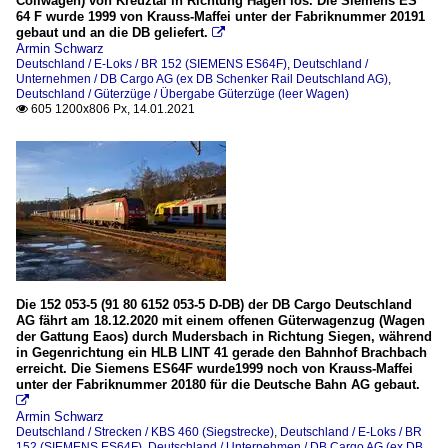
Coilwagen) von Kreuztal in Richtung Hagen los. Die Siemens ES
64 F wurde 1999 von Krauss-Maffei unter der Fabriknummer 20191
gebaut und an die DB geliefert.

Armin Schwarz
Deutschland / E-Loks / BR 152 (SIEMENS ES64F)
,
Deutschland /
Unternehmen / DB Cargo AG (ex DB Schenker Rail Deutschland AG)
,
Deutschland / Güterzüge / Übergabe Güterzüge (leer Wagen)
605 1200x806 Px, 14.01.2021

Die 152 053-5 (91 80 6152 053-5 D-DB) der DB Cargo Deutschland
AG fährt am 18.12.2020 mit einem offenen Güterwagenzug (Wagen
der Gattung Eaos) durch Mudersbach in Richtung Siegen, während
in Gegenrichtung ein HLB LINT 41 gerade den Bahnhof Brachbach
erreicht. Die Siemens ES64F wurde1999 noch von Krauss-Maffei
unter der Fabriknummer 20180 für die Deutsche Bahn AG gebaut.

Armin Schwarz
Deutschland / Strecken / KBS 460 (Siegstrecke)
,
Deutschland / E-Loks / BR
152 (SIEMENS ES64F)
,
Deutschland / Unternehmen / DB Cargo AG (ex DB