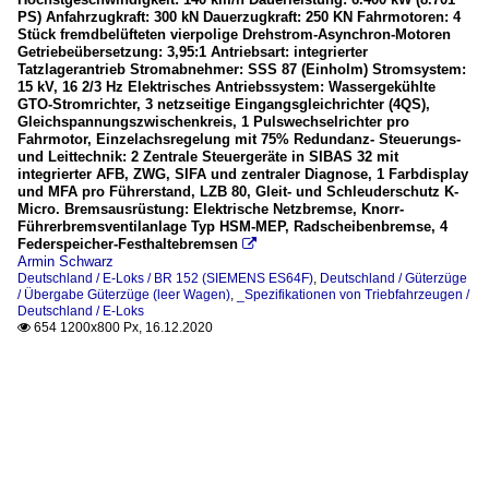
PS) Anfahrzugkraft: 300 kN Dauerzugkraft: 250 KN Fahrmotoren: 4
Stück fremdbelüfteten vierpolige Drehstrom-Asynchron-Motoren
Getriebeübersetzung: 3,95:1 Antriebsart: integrierter
Tatzlagerantrieb Stromabnehmer: SSS 87 (Einholm) Stromsystem:
15 kV, 16 2/3 Hz Elektrisches Antriebssystem: Wassergekühlte
GTO-Stromrichter, 3 netzseitige Eingangsgleichrichter (4QS),
Gleichspannungszwischenkreis, 1 Pulswechselrichter pro
Fahrmotor, Einzelachsregelung mit 75% Redundanz- Steuerungs-
und Leittechnik: 2 Zentrale Steuergeräte in SIBAS 32 mit
integrierter AFB, ZWG, SIFA und zentraler Diagnose, 1 Farbdisplay
und MFA pro Führerstand, LZB 80, Gleit- und Schleuderschutz K-
Micro. Bremsausrüstung: Elektrische Netzbremse, Knorr-
Führerbremsventilanlage Typ HSM-MEP, Radscheibenbremse, 4
Federspeicher-Festhaltebremsen

Armin Schwarz
Deutschland / E-Loks / BR 152 (SIEMENS ES64F)
,
Deutschland / Güterzüge
/ Übergabe Güterzüge (leer Wagen)
,
_Spezifikationen von Triebfahrzeugen /
Deutschland / E-Loks
654 1200x800 Px, 16.12.2020
