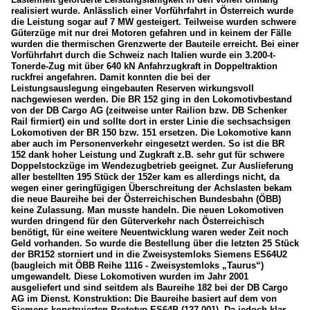
realisiert wurde. Anlässlich einer Vorführfahrt in Österreich wurde
die Leistung sogar auf 7 MW gesteigert. Teilweise wurden schwere
Güterzüge mit nur drei Motoren gefahren und in keinem der Fälle
wurden die thermischen Grenzwerte der Bauteile erreicht. Bei einer
Vorführfahrt durch die Schweiz nach Italien wurde ein 3.200-t-
Tonerde-Zug mit über 640 kN Anfahrzugkraft in Doppeltraktion
ruckfrei angefahren. Damit konnten die bei der
Leistungsauslegung eingebauten Reserven wirkungsvoll
nachgewiesen werden. Die BR 152 ging in den Lokomotivbestand
von der DB Cargo AG (zeitweise unter Railion bzw. DB Schenker
Rail firmiert) ein und sollte dort in erster Linie die sechsachsigen
Lokomotiven der BR 150 bzw. 151 ersetzen. Die Lokomotive kann
aber auch im Personenverkehr eingesetzt werden. So ist die BR
152 dank hoher Leistung und Zugkraft z.B. sehr gut für schwere
Doppelstockzüge im Wendezugbetrieb geeignet. Zur Auslieferung
aller bestellten 195 Stück der 152er kam es allerdings nicht, da
wegen einer geringfügigen Überschreitung der Achslasten bekam
die neue Baureihe bei der Österreichischen Bundesbahn (ÖBB)
keine Zulassung. Man musste handeln. Die neuen Lokomotiven
wurden dringend für den Güterverkehr nach Österreichisch
benötigt, für eine weitere Neuentwicklung waren weder Zeit noch
Geld vorhanden. So wurde die Bestellung über die letzten 25 Stück
der BR152 storniert und in die Zweisystemloks Siemens ES64U2
(baugleich mit ÖBB Reihe 1116 - Zweisystemloks „Taurus“)
umgewandelt. Diese Lokomotiven wurden im Jahr 2001
ausgeliefert und sind seitdem als Baureihe 182 bei der DB Cargo
AG im Dienst. Konstruktion: Die Baureihe basiert auf dem von
Siemens konstruierten Prototyp ES64P (127 001). Da jedoch klar