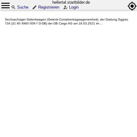
hellertal.startbilder.de
Suche
Registrieren
Login
Sechsachsiger Gelenkwagen (Gelenk-Containertragwageneinheit), der Gattung Sggrss
734 (31 80 4960 009-7 D-DB) der DB Cargo AG am 18.03.2021 im ...