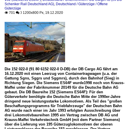
Schenker Rail Deutschland AG)
,
Deutschland / Güterzüge / Offene
Güterzüge
701
1200x800 Px, 19.12.2020

 3
Die 152 022-0 (91 80 6152 022-0 D-DB) der DB Cargo AG fährt am
16.12.2020 mit einen Leerzug von Containertragwagen (u.a. der
Gattung Sgns, Sggrs und Sggmrs), durch den Bahnhof (Sieg) in
Richtung Siegen. Die Siemens ES64F wurde1998 noch von Krauss-
Maffei unter der Fabriknummer 20149 für die Deutsche Bahn AG
gebaut. Die DB Baureihe 152 (Siemens ES64F): Für den
Güterverkehr benötigte die Deutsche Bahn Mitte der 1990er-Jahre
dringend neue leistungsstarke Lokomotiven. Als Teil des "großen
Beschaffungsprogramms für Triebfahrzeuge" der Deutschen Bahn
AG wurde nach einer im Jahr 1993 erfolgten Ausschreibung über
drei Lokomotivbaureihen 1995 ein Vertrag zwischen DB AG und
Krauss-Maffei Verkehrstechnik GmbH (mit dem Partner Siemens)
über die Lieferung von 195 Güterzuglokomotiven der oberen
Leistungsklasse der Baureihe 152 geschlossen. Der Vertrag