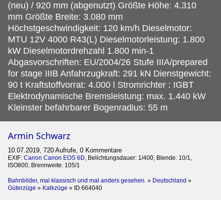
(neu) / 920 mm (abgenutzt) Größte Höhe: 4.310
mm Größte Breite: 3.080 mm
Höchstgeschwindigkeit: 120 km/h Dieselmotor:
MTU 12V 4000 R43(L) Dieselmotorleistung: 1.800
kW Dieselmotordrehzahl 1.800 min-1
Abgasvorschriften: EU/2004/26 Stufe IIIA/prepared
for stage IIIB Anfahrzugkraft: 291 kN Dienstgewicht:
90 t Kraftstoffvorrat: 4.000 l Stromrichter : IGBT
Elektrodynamische Bremsleistung: max. 1.440 kW
Kleinster befahrbarer Bogenradius: 55 m
Armin Schwarz
10.07.2019, 720 Aufrufe, 0 Kommentare
EXIF:
Canon Canon EOS 6D
, Belichtungsdauer: 1/400, Blende: 10/1,
ISO800, Brennweite: 105/1
Bahnbilder, mal klassisch und mal anders gesehen.
»
Deutschland
»
Güterzüge
»
Kalkzüge
»
ID 664040