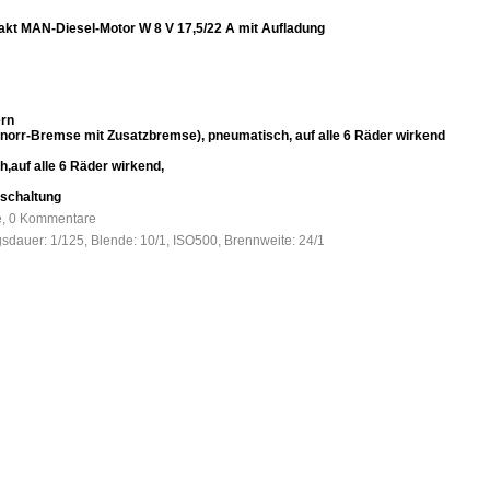
Takt MAN-Diesel-Motor W 8 V 17,5/22 A mit Aufladung
ern
norr-Bremse mit Zusatzbremse), pneumatisch, auf alle 6 Räder wirkend
,auf alle 6 Räder wirkend,
rschaltung
fe, 0 Kommentare
gsdauer: 1/125, Blende: 10/1, ISO500, Brennweite: 24/1