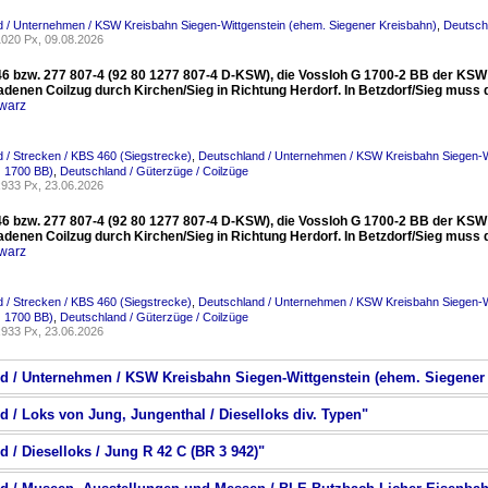
 / Unternehmen / KSW Kreisbahn Siegen-Wittgenstein (ehem. Siegener Kreisbahn)
,
Deutsch
020 Px, 09.08.2026
6 bzw. 277 807-4 (92 80 1277 807-4 D-KSW), die Vossloh G 1700-2 BB der KSW (
adenen Coilzug durch Kirchen/Sieg in Richtung Herdorf. In Betzdorf/Sieg muss
warz
 / Strecken / KBS 460 (Siegstrecke)
,
Deutschland / Unternehmen / KSW Kreisbahn Siegen-W
 1700 BB)
,
Deutschland / Güterzüge / Coilzüge
933 Px, 23.06.2026
6 bzw. 277 807-4 (92 80 1277 807-4 D-KSW), die Vossloh G 1700-2 BB der KSW (
adenen Coilzug durch Kirchen/Sieg in Richtung Herdorf. In Betzdorf/Sieg muss
warz
 / Strecken / KBS 460 (Siegstrecke)
,
Deutschland / Unternehmen / KSW Kreisbahn Siegen-W
 1700 BB)
,
Deutschland / Güterzüge / Coilzüge
933 Px, 23.06.2026
nd / Unternehmen / KSW Kreisbahn Siegen-Wittgenstein (ehem. Siegener
d / Loks von Jung, Jungenthal / Dieselloks div. Typen"
d / Dieselloks / Jung R 42 C (BR 3 942)"