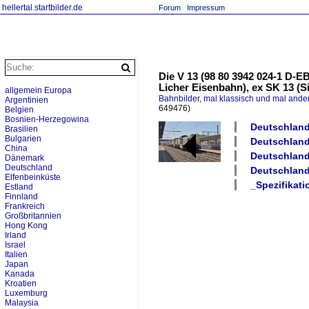
hellertal.startbilder.de
Forum
Impressum
Die V 13 (98 80 3942 024-1 D-
Licher Eisenbahn), ex SK 13 (
allgemein Europa
Bahnbilder, mal klassisch und mal ande
Argentinien
649476)
Belgien
Bosnien-Herzegowina
Deutschland
Brasilien
Bulgarien
Deutschland 
China
Deutschland 
Dänemark
Deutschland
Deutschland
Elfenbeinküste
_Spezifikati
Estland
Finnland
Frankreich
Großbritannien
Hong Kong
Irland
Israel
Italien
Japan
Kanada
Kroatien
Luxemburg
Malaysia