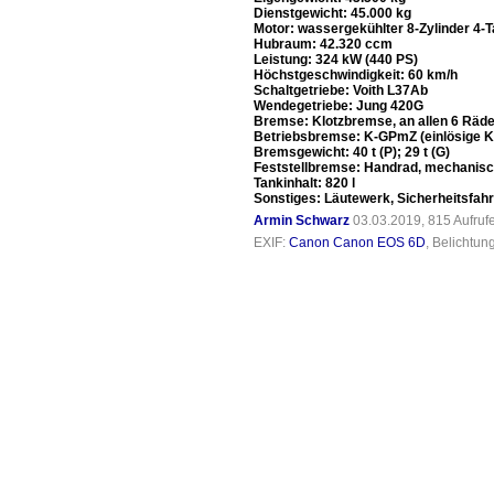
Dienstgewicht: 45.000 kg
Motor: wassergekühlter 8-Zylinder 4-
Hubraum: 42.320 ccm
Leistung: 324 kW (440 PS)
Höchstgeschwindigkeit: 60 km/h
Schaltgetriebe: Voith L37Ab
Wendegetriebe: Jung 420G
Bremse: Klotzbremse, an allen 6 Räd
Betriebsbremse: K-GPmZ (einlösige K
Bremsgewicht: 40 t (P); 29 t (G)
Feststellbremse: Handrad, mechanisch
Tankinhalt: 820 l
Sonstiges: Läutewerk, Sicherheitsfah
Armin Schwarz
03.03.2019, 815 Aufru
EXIF:
Canon Canon EOS 6D
, Belichtun