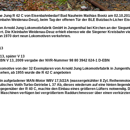
ine Jung R 42 C von Eisenbahnbedarf Bad Nauheim Mathias Bootz am 02.10.201
inbahn Weidenau-Deuz), beim Tag der offenen Tür der BLE Butzbach-Licher Eise
n Arnold Jung Lokomotivfabrik GmbH in Jungenthal bei Kirchen an der Siegun
t. Die Kleinbahn Weidenau-Deuz erhielt ebenso wie die Siegener Kreisbahn vi
hn 1970 dort neun Lokomotiven verkehrten.
13
13, später V 13
BN V 13, 2009 vergabe der NVR-Nummer 98 80 3942 024-1 D-EBN
okomotive von der 32 Exemplaren von Arnold Jung Lokomotivfabrik in Jungenthal
sehen, ab 1955 wurde die R 42 C angeboten
t ein aufgeladener MAN-Motor W8V 17,5/22A (wassergekühlter 8 Zyl. Reihenmotor
ulisches Voith-Turbo-Getriebe L 37 Ab, dieses wiederum auf eine hinten liegend
 gegenüber der R 40 C, machte den Einbau eines größeren Lüfters notwendig. D
 Maschinen verfügen bei vergrößertem Raddurchmesser über einen verkürzten