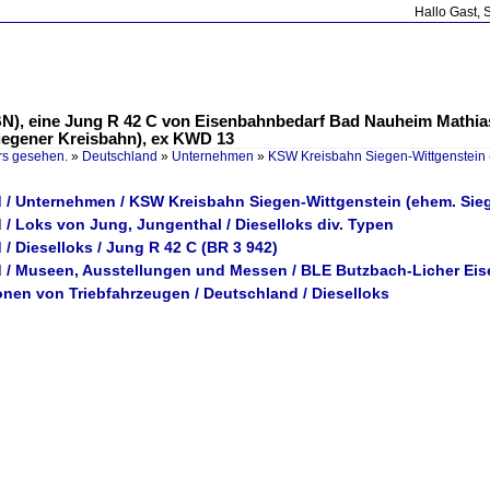
Hallo Gast, 
EBN), eine Jung R 42 C von Eisenbahnbedarf Bad Nauheim Mathia
Siegener Kreisbahn), ex KWD 13
rs gesehen.
»
Deutschland
»
Unternehmen
»
KSW Kreisbahn Siegen-Wittgenstein 
 / Unternehmen / KSW Kreisbahn Siegen-Wittgenstein (ehem. Sie
/ Loks von Jung, Jungenthal / Dieselloks div. Typen
/ Dieselloks / Jung R 42 C (BR 3 942)
 / Museen, Ausstellungen und Messen / BLE Butzbach-Licher Eis
onen von Triebfahrzeugen / Deutschland / Dieselloks