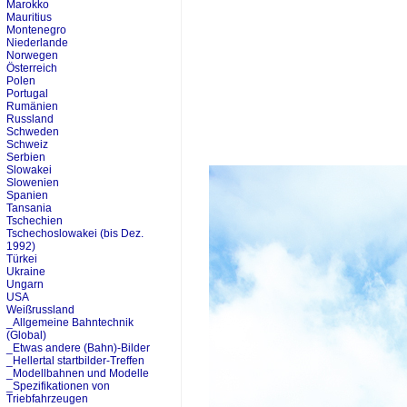
Marokko
Mauritius
Montenegro
Niederlande
Norwegen
Österreich
Polen
Portugal
Rumänien
Russland
Schweden
Schweiz
Serbien
Slowakei
Slowenien
Spanien
Tansania
Tschechien
Tschechoslowakei (bis Dez.
1992)
Türkei
Ukraine
Ungarn
USA
Weißrussland
_Allgemeine Bahntechnik
(Global)
_Etwas andere (Bahn)-Bilder
_Hellertal startbilder-Treffen
_Modellbahnen und Modelle
_Spezifikationen von
Triebfahrzeugen