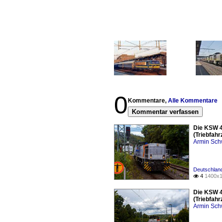
0
Kommentare,
Alle Kommentare
Kommentar verfassen
Die KSW 4
(Triebfahr
Armin Sch
Deutschland
4
1400x1

Die KSW 4
(Triebfahr
Armin Sch