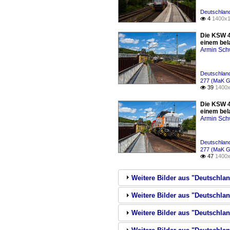
Deutschland
4
1400x1

Die KSW 4
einem bel
Armin Sch
Deutschland
277 (MaK G
39
1400x

Die KSW 4
einem bel
Armin Sch
Deutschland
277 (MaK G
47
1400x

Weitere Bilder aus "Deutschla
Weitere Bilder aus "Deutschlan
Weitere Bilder aus "Deutschlan