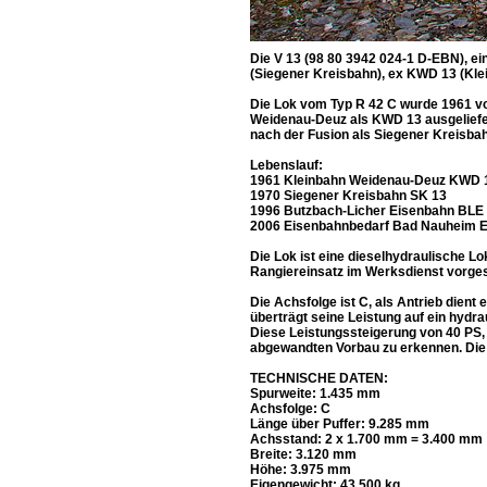
Die V 13 (98 80 3942 024-1 D-EBN), e
(Siegener Kreisbahn), ex KWD 13 (Kle
Die Lok vom Typ R 42 C wurde 1961 vo
Weidenau-Deuz als KWD 13 ausgeliefer
nach der Fusion als Siegener Kreisba
Lebenslauf:
1961 Kleinbahn Weidenau-Deuz KWD 
1970 Siegener Kreisbahn SK 13
1996 Butzbach-Licher Eisenbahn BLE 
2006 Eisenbahnbedarf Bad Nauheim E
Die Lok ist eine dieselhydraulische L
Rangiereinsatz im Werksdienst vorge
Die Achsfolge ist C, als Antrieb dien
überträgt seine Leistung auf ein hydra
Diese Leistungssteigerung von 40 PS,
abgewandten Vorbau zu erkennen. Die
TECHNISCHE DATEN:
Spurweite: 1.435 mm
Achsfolge: C
Länge über Puffer: 9.285 mm
Achsstand: 2 x 1.700 mm = 3.400 mm
Breite: 3.120 mm
Höhe: 3.975 mm
Eigengewicht: 43.500 kg