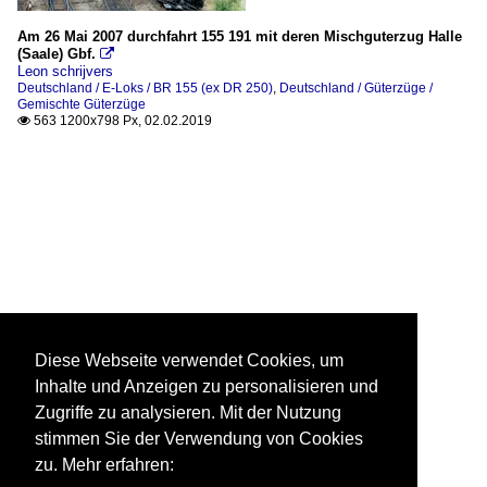
Am 26 Mai 2007 durchfahrt 155 191 mit deren Mischguterzug Halle
(Saale) Gbf.

Leon schrijvers
Deutschland / E-Loks / BR 155 (ex DR 250)
,
Deutschland / Güterzüge /
Gemischte Güterzüge
563 1200x798 Px, 02.02.2019

Diese Webseite verwendet Cookies, um
Inhalte und Anzeigen zu personalisieren und
Zugriffe zu analysieren. Mit der Nutzung
stimmen Sie der Verwendung von Cookies
zu. Mehr erfahren: