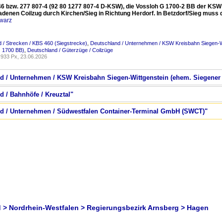
6 bzw. 277 807-4 (92 80 1277 807-4 D-KSW), die Vossloh G 1700-2 BB der KSW (
adenen Coilzug durch Kirchen/Sieg in Richtung Herdorf. In Betzdorf/Sieg muss
warz
 / Strecken / KBS 460 (Siegstrecke)
,
Deutschland / Unternehmen / KSW Kreisbahn Siegen-W
 1700 BB)
,
Deutschland / Güterzüge / Coilzüge
933 Px, 23.06.2026
nd / Unternehmen / KSW Kreisbahn Siegen-Wittgenstein (ehem. Siegener
d / Bahnhöfe / Kreuztal"
and / Unternehmen / Südwestfalen Container-Terminal GmbH (SWCT)"
 > Nordrhein-Westfalen > Regierungsbezirk Arnsberg > Hagen