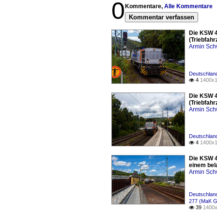
0
Kommentare,
Alle Kommentare
Kommentar verfassen
Die KSW 4
(Triebfahr
Armin Sch
Deutschland
4
1400x1

Die KSW 4
(Triebfahr
Armin Sch
Deutschland
4
1400x1

Die KSW 4
einem bel
Armin Sch
Deutschland
277 (MaK G
39
1400x
