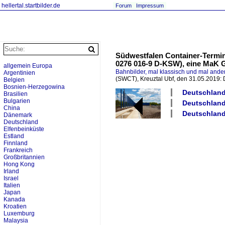
hellertal.startbilder.de
Forum
Impressum
Südwestfalen Container-Termina
0276 016-9 D-KSW), eine MaK G
allgemein Europa
Bahnbilder, mal klassisch und mal ande
Argentinien
(SWCT), Kreuztal Ubf, den 31.05.2019:
Belgien
Bosnien-Herzegowina
Deutschland
Brasilien
Bulgarien
Deutschland
China
Deutschland
Dänemark
Deutschland
Elfenbeinküste
Estland
Finnland
Frankreich
Großbritannien
Hong Kong
Irland
Israel
Italien
Japan
Kanada
Kroatien
Luxemburg
Malaysia