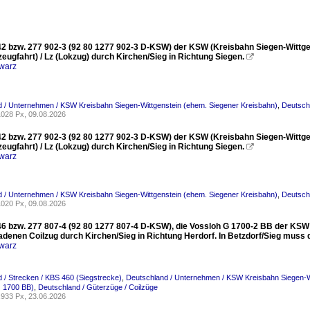
2 bzw. 277 902-3 (92 80 1277 902-3 D-KSW) der KSW (Kreisbahn Siegen-Wittgens
zeugfahrt) / Lz (Lokzug) durch Kirchen/Sieg in Richtung Siegen.

warz
 / Unternehmen / KSW Kreisbahn Siegen-Wittgenstein (ehem. Siegener Kreisbahn)
,
Deutsch
028 Px, 09.08.2026
2 bzw. 277 902-3 (92 80 1277 902-3 D-KSW) der KSW (Kreisbahn Siegen-Wittgens
zeugfahrt) / Lz (Lokzug) durch Kirchen/Sieg in Richtung Siegen.

warz
 / Unternehmen / KSW Kreisbahn Siegen-Wittgenstein (ehem. Siegener Kreisbahn)
,
Deutsch
020 Px, 09.08.2026
6 bzw. 277 807-4 (92 80 1277 807-4 D-KSW), die Vossloh G 1700-2 BB der KSW (
adenen Coilzug durch Kirchen/Sieg in Richtung Herdorf. In Betzdorf/Sieg muss
warz
 / Strecken / KBS 460 (Siegstrecke)
,
Deutschland / Unternehmen / KSW Kreisbahn Siegen-W
 1700 BB)
,
Deutschland / Güterzüge / Coilzüge
933 Px, 23.06.2026