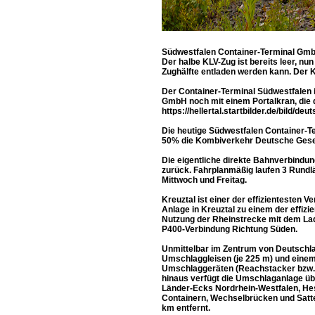
Südwestfalen Container-Terminal GmbH
Der halbe KLV-Zug ist bereits leer, n
Zughälfte entladen werden kann. Der
Der Container-Terminal Südwestfalen i
GmbH noch mit einem Portalkran, die 
https://hellertal.startbilder.de/bild
Die heutige Südwestfalen Container-Te
50% die Kombiverkehr Deutsche Gesel
Die eigentliche direkte Bahnverbindun
zurück. Fahrplanmäßig laufen 3 Rundl
Mittwoch und Freitag.
Kreuztal ist einer der effizienteste
Anlage in Kreuztal zu einem der effiz
Nutzung der Rheinstrecke mit dem Lade
P400-Verbindung Richtung Süden.
Unmittelbar im Zentrum von Deutschlan
Umschlaggleisen (je 225 m) und einem 
Umschlaggeräten (Reachstacker bzw. G
hinaus verfügt die Umschlaganlage üb
Länder-Ecks Nordrhein-Westfalen, Hes
Containern, Wechselbrücken und Satte
km entfernt.