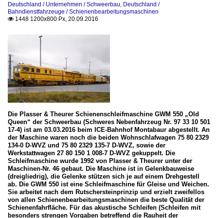
Deutschland / Unternehmen / Schweerbau
,
Deutschland /
Bahndienstfahrzeuge / Schienenbearbeitungsmaschinen
1448 1200x800 Px, 20.09.2016

Die Plasser & Theurer Schienenschleifmaschine GWM 550 „Old
Queen“ der Schweerbau (Schweres Nebenfahrzeug Nr. 97 33 10 501
17-4) ist am 03.03.2016 beim ICE-Bahnhof Montabaur abgestellt. An
der Maschine waren noch die beiden Wohnschlafwagen 75 80 2329
134-0 D-WVZ und 75 80 2329 135-7 D-WVZ, sowie der
Werkstattwagen 27 80 150 1 008-7 D-WVZ gekuppelt. Die
Schleifmaschine wurde 1992 von Plasser & Theurer unter der
Maschinen-Nr. 46 gebaut. Die Maschine ist in Gelenkbauweise
(dreigliedrig), die Gelenke stützen sich je auf einem Drehgestell
ab. Die GWM 550 ist eine Schleifmaschine für Gleise und Weichen.
Sie arbeitet nach dem Rutschersteinprinzip und erzielt zweifellos
von allen Schienenbearbeitungsmaschinen die beste Qualität der
Schienenfahrfläche. Für das akustische Schleifen (Schleifen mit
besonders strengen Vorgaben betreffend die Rauheit der