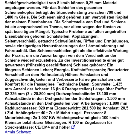
Schleifgeschwindigkeit von 8 km/h können 0,25 mm Material
angetragen werden. Für das Schleifen des gesamten
Schienenkopfes beträgt die Stundenleistung zwischen 700 und
1400 m Gleis. Die Schienen sind gehören zum wertvollsten Kapital
der meisten Eisenbahnen. Die Schnittstelle von Rad und Schiene
ist ein anspruchsvolles Thema, vor allem wegen der Kosten zu
spät beseitigten Mängel. Typische Probleme auf allen angetroffen
Eisenbahnen gehören Schälstellen, Abplatzungen,
Seitenverschleiß, getaucht Schweißnähte, Riffen und Ermüdungen,
sowie einzigartigen Herausforderungen der Lärmminderung und
Fahrqualität. Das Schienenschleifen gilt als die effektivste Wartung
der Praxis, um die Auswirkungen von dem Verscheiß an der
Schiene wiederherzustellen. Zu der Investitionsrendite einer gut
gewarteten (frühzeitig geschliffenen) Schiene gehören: Ein
längeres Schienen Leben; Energie- Kraftstoffersparnis; Reduzierter
Verschleiß an dem Rollmaterial; Höhere Achslasten und
Zuggeschwindigkeiten und Verbesserte Fahreigenschaften und
Komfort für die Passagiere. Technische Daten: Spurweite: 1.435
mm Anzahl der Achsen: 16 (in 6 Drehgestellen) Länge über Puffer:
62 325 mm (3 x 20.800 mm) Drehzapfenabstände: 13.100 mm
Achsabstände in den Drehgestellen der Schleifwagen : 1.500 mm
Achsabstände in den Drehgestellen vom Arbeitswagen : 1.800 mm
Raddurchmesser: 920 mm Eigengewicht: 281.500 kg Achslast: 20,5
t Zul. Anhängelast: 40 t Zur Mitfahrt zugel. Personen: 8
Motorleistung: 2x 1.007 KW Höchstgeschwindigkeit: 100 km/h
Kleinster befahrbarer Gleisbogen: R 100 m Zugelassen für
Streckenklasse: CE/CM4 und höher

Armin Schwarz