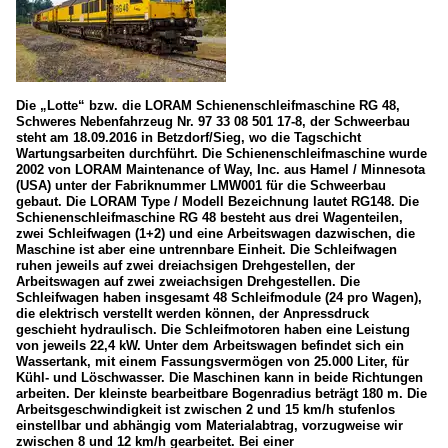
Die „Lotte“ bzw. die LORAM Schienenschleifmaschine RG 48,
Schweres Nebenfahrzeug Nr. 97 33 08 501 17-8, der Schweerbau
steht am 18.09.2016 in Betzdorf/Sieg, wo die Tagschicht
Wartungsarbeiten durchführt. Die Schienenschleifmaschine wurde
2002 von LORAM Maintenance of Way, Inc. aus Hamel / Minnesota
(USA) unter der Fabriknummer LMW001 für die Schweerbau
gebaut. Die LORAM Type / Modell Bezeichnung lautet RG148. Die
Schienenschleifmaschine RG 48 besteht aus drei Wagenteilen,
zwei Schleifwagen (1+2) und eine Arbeitswagen dazwischen, die
Maschine ist aber eine untrennbare Einheit. Die Schleifwagen
ruhen jeweils auf zwei dreiachsigen Drehgestellen, der
Arbeitswagen auf zwei zweiachsigen Drehgestellen. Die
Schleifwagen haben insgesamt 48 Schleifmodule (24 pro Wagen),
die elektrisch verstellt werden können, der Anpressdruck
geschieht hydraulisch. Die Schleifmotoren haben eine Leistung
von jeweils 22,4 kW. Unter dem Arbeitswagen befindet sich ein
Wassertank, mit einem Fassungsvermögen von 25.000 Liter, für
Kühl- und Löschwasser. Die Maschinen kann in beide Richtungen
arbeiten. Der kleinste bearbeitbare Bogenradius beträgt 180 m. Die
Arbeitsgeschwindigkeit ist zwischen 2 und 15 km/h stufenlos
einstellbar und abhängig vom Materialabtrag, vorzugweise wir
zwischen 8 und 12 km/h gearbeitet. Bei einer