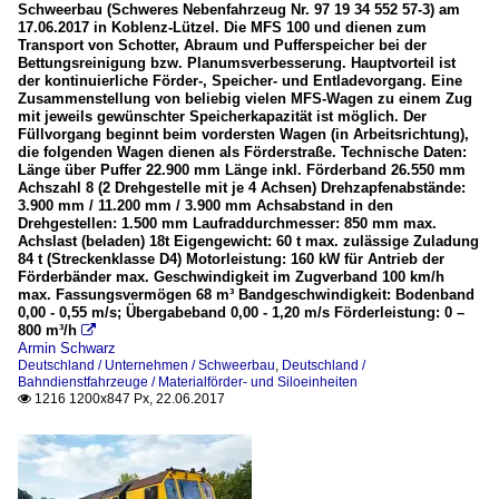
Schweerbau (Schweres Nebenfahrzeug Nr. 97 19 34 552 57-3) am
17.06.2017 in Koblenz-Lützel. Die MFS 100 und dienen zum
Transport von Schotter, Abraum und Pufferspeicher bei der
Bettungsreinigung bzw. Planumsverbesserung. Hauptvorteil ist
der kontinuierliche Förder-, Speicher- und Entladevorgang. Eine
Zusammenstellung von beliebig vielen MFS-Wagen zu einem Zug
mit jeweils gewünschter Speicherkapazität ist möglich. Der
Füllvorgang beginnt beim vordersten Wagen (in Arbeitsrichtung),
die folgenden Wagen dienen als Förderstraße. Technische Daten:
Länge über Puffer 22.900 mm Länge inkl. Förderband 26.550 mm
Achszahl 8 (2 Drehgestelle mit je 4 Achsen) Drehzapfenabstände:
3.900 mm / 11.200 mm / 3.900 mm Achsabstand in den
Drehgestellen: 1.500 mm Laufraddurchmesser: 850 mm max.
Achslast (beladen) 18t Eigengewicht: 60 t max. zulässige Zuladung
84 t (Streckenklasse D4) Motorleistung: 160 kW für Antrieb der
Förderbänder max. Geschwindigkeit im Zugverband 100 km/h
max. Fassungsvermögen 68 m³ Bandgeschwindigkeit: Bodenband
0,00 - 0,55 m/s; Übergabeband 0,00 - 1,20 m/s Förderleistung: 0 –
800 m³/h

Armin Schwarz
Deutschland / Unternehmen / Schweerbau
,
Deutschland /
Bahndienstfahrzeuge / Materialförder- und Siloeinheiten
1216 1200x847 Px, 22.06.2017
