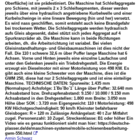
Oberfläche) ist sie prädestiniert. Die Maschine hat Schleifaggregate
pro Schiene, mit jeweils 2 x 3 Schleifsegmenten, dieser werden
jeweils über eine hydraulisch angetriebene Kurbelwelle und einer
Kurbelschwinge in eine lineare Bewegung (hin und her) versetzt.
Es wird nass geschliffen, somit entsteht auch keine Brandgefahr
bei trockenem Wetter. Die Schleifaggregate werden hydraulisch
aufs Gleis abgesenkt, dabei stützt sich jedes Aggregat auf 4
Spurkranzräder ab. Die Maschine kann in beide Richtungen
arbeiten, dh. die Arbeitsrichtung ist variabel. Bei vielen
Gleisinstandhaltungs- und Gleisbaumaschinen ist dies nicht der
Fall. Die 110 t schwere 32,6 m über Puffer lange Maschine hat 6
Achsen. Vorne und Hinten jeweils eine einzelne Laufachse und
unter den Gelenken jeweils ein Triebdrehgestell. Die Energie
erzeugt ein Dieselmotor mit einer Motorleistung von 498 KW. Es
gibt auch eine kleine Schwester von der Maschine, dies ist die
GWM 250, diese hat nur 2 Schleifaggregate und ist eine einteilige
Maschine. TECHNISCHE DATEN: Spurweite: 1.435 mm
(Normalspur) Achsfolge: 1´Bo´Bo´1´ Länge über Puffer: 32.640 mm
Achsabstand bzw. Drehzapfenabstand: 9.150 / 10.000 / 9.150 mm
Achsabstand in den Drehgestellen: 1.800 mm Breite: 3.050 mm
Höhe über SOK : 3.720 mm Eigengewicht: 110 t Motorleistung: 498
KW Höchstgeschwindigkeit: 90 km/h Kleinster befahrbarer
Gleisbogen: R = 120 m Zulässige Anhängelast: 40 t Zur Mitfahrt
zugel. Personenzahl: 10 Zugel. Streckenklasse: B1 oder höher Ein
Video wie es genau funktioniert sieht man hier: https://deutsche-
plasser.de/de/maschinen-systeme/mobile-schienenbearbeitung-
gwm-550.html

Armin Schwarz