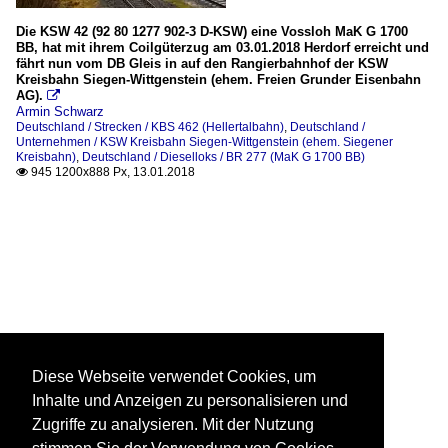
Die KSW 42 (92 80 1277 902-3 D-KSW) eine Vossloh MaK G 1700
BB, hat mit ihrem Coilgüterzug am 03.01.2018 Herdorf erreicht und
fährt nun vom DB Gleis in auf den Rangierbahnhof der KSW
Kreisbahn Siegen-Wittgenstein (ehem. Freien Grunder Eisenbahn
AG).

Armin Schwarz
Deutschland / Strecken / KBS 462 (Hellertalbahn)
,
Deutschland /
Unternehmen / KSW Kreisbahn Siegen-Wittgenstein (ehem. Siegener
Kreisbahn)
,
Deutschland / Dieselloks / BR 277 (MaK G 1700 BB)
945 1200x888 Px, 13.01.2018

Diese Webseite verwendet Cookies, um
Inhalte und Anzeigen zu personalisieren und
Zugriffe zu analysieren. Mit der Nutzung