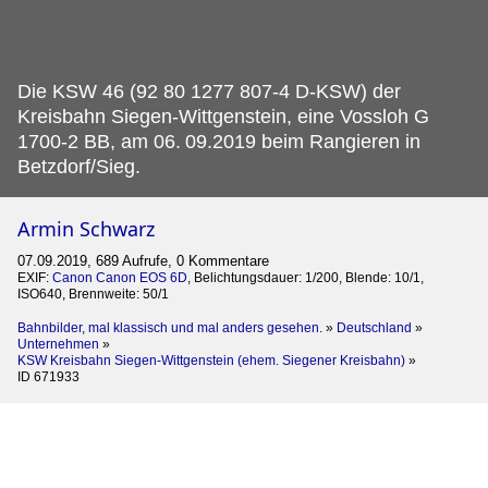
Die KSW 46 (92 80 1277 807-4 D-KSW) der
Kreisbahn Siegen-Wittgenstein, eine Vossloh G
1700-2 BB, am 06.
09.2019 beim Rangieren in
Betzdorf/Sieg.
Armin Schwarz
07.09.2019, 689 Aufrufe, 0 Kommentare
EXIF:
Canon Canon EOS 6D
, Belichtungsdauer: 1/200, Blende: 10/1,
ISO640, Brennweite: 50/1
Bahnbilder, mal klassisch und mal anders gesehen.
»
Deutschland
»
Unternehmen
»
KSW Kreisbahn Siegen-Wittgenstein (ehem. Siegener Kreisbahn)
»
ID 671933