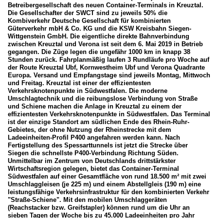
Betreibergesellschaft des neuen Container-Terminals in Kreuztal.
Die Gesellschafter der SWCT sind zu jeweils 50% die
Kombiverkehr Deutsche Gesellschaft für kombinierten
Güterverkehr mbH & Co. KG und die KSW Kreisbahn Siegen-
Wittgenstein GmbH. Die eigentliche direkte Bahnverbindung
zwischen Kreuztal und Verona ist seit dem 6. Mai 2019 in Betrieb
gegangen. Die Züge legen die ungefähr 1000 km in knapp 38
Stunden zurück. Fahrplanmäßig laufen 3 Rundläufe pro Woche auf
der Route Kreuztal Ubf, Kornwestheim Ubf und Verona Quadrante
Europa. Versand und Empfangstage sind jeweils Montag, Mittwoch
und Freitag. Kreuztal ist einer der effizientesten
Verkehrsknotenpunkte in Südwestfalen. Die moderne
Umschlagtechnik und die reibungslose Verbindung von Straße
und Schiene machen die Anlage in Kreuztal zu einem der
effizientesten Verkehrsknotenpunkte in Südwestfalen. Das Terminal
ist der einzige Standort am südlichen Ende des Rhein-Ruhr-
Gebietes, der ohne Nutzung der Rheinstrecke mit dem
Ladeeinheiten-Profil P400 angefahren werden kann. Nach
Fertigstellung des Spessarttunnels ist jetzt die Strecke über
Siegen die schnellste P400-Verbindung Richtung Süden.
Unmittelbar im Zentrum von Deutschlands drittstärkster
Wirtschaftsregion gelegen, bietet das Container-Terminal
Südwestfalen auf einer Gesamtfläche von rund 18.500 m² mit zwei
Umschlaggleisen (je 225 m) und einem Abstellgleis (190 m) eine
leistungsfähige Verkehrsinfrastruktur für den kombinierten Verkehr
"Straße-Schiene". Mit den mobilen Umschlaggeräten
(Reachstacker bzw. Greifstapler) können rund um die Uhr an
sieben Tagen der Woche bis zu 45.000 Ladeeinheiten pro Jahr