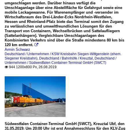
umgeschlagen werden. Darüber hinaus verfügt die
Umschlaganlage über eine Abstellfläche für Gefahrgut sowie eine
mobile Leckagewanne. Für Warenempfänger und -versender im
Wirtschaftsraum des Drei-Länder-Ecks Nordrhein-Westfalen,
Hessen und Rheinland-Pfalz biete das Terminal somit den Zugang
zu verlässlichen und umweltfreundlichen Lösungen für den
Transport von Containern, Wechselbrücken und Sattelaufliegern
(Sattelanhängern). Vergleichbare Umschlaganlagen des
Kombinierten Verkehrs sind über die Straße mindestens 80 km bis
120 km entfernt.

Armin Schwarz
Deutschland / Unternehmen / KSW Kreisbahn Siegen-Wittgenstein (ehem.
Siegener Kreisbahn)
,
Deutschland / Bahnhöfe / Kreuztal
,
Deutschland /
Unternehmen / Südwestfalen Container-Terminal GmbH (SWCT)
944 1200x800 Px, 26.08.2019

Südwestfalen Container-Terminal GmbH (SWCT), Kreuztal Ubf, den
31.05.2019: Um 20:00 Uhr ist erst Annahmeschluss für den KLV-Zug