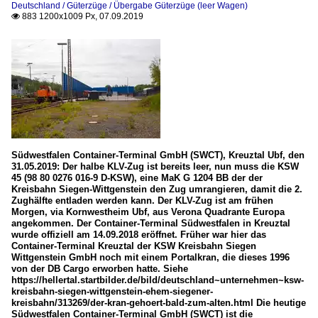
Deutschland / Güterzüge / Übergabe Güterzüge (leer Wagen)
883 1200x1009 Px, 07.09.2019

Südwestfalen Container-Terminal GmbH (SWCT), Kreuztal Ubf, den
31.05.2019: Der halbe KLV-Zug ist bereits leer, nun muss die KSW
45 (98 80 0276 016-9 D-KSW), eine MaK G 1204 BB der der
Kreisbahn Siegen-Wittgenstein den Zug umrangieren, damit die 2.
Zughälfte entladen werden kann. Der KLV-Zug ist am frühen
Morgen, via Kornwestheim Ubf, aus Verona Quadrante Europa
angekommen. Der Container-Terminal Südwestfalen in Kreuztal
wurde offiziell am 14.09.2018 eröffnet. Früher war hier das
Container-Terminal Kreuztal der KSW Kreisbahn Siegen
Wittgenstein GmbH noch mit einem Portalkran, die dieses 1996
von der DB Cargo erworben hatte. Siehe
https://hellertal.startbilder.de/bild/deutschland~unternehmen~ksw-
kreisbahn-siegen-wittgenstein-ehem-siegener-
kreisbahn/313269/der-kran-gehoert-bald-zum-alten.html Die heutige
Südwestfalen Container-Terminal GmbH (SWCT) ist die