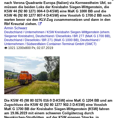
nach Verona Quadrante Europa (Italien) via Kornwestheim Ubf, so
müssen die beiden Loks der Kreisbahn Siegen-Wittgenstein, die
KSW 44 (92 80 1271 004-4 D-KSW) eine MaK G 1000 BB und die
KSW 46 (92 80 1277 807-4 D-KSW) eine Vossloh G 1700-2 BB noch
warten bevor sie den KLV-Zug zusammensetzen und dann in den
Rbf Kreuztal ziehen.

Armin Schwarz
Deutschland / Unternehmen / KSW Kreisbahn Siegen-Wittgenstein (ehem.
Siegener Kreisbahn)
,
Deutschland / Dieselloks / BR 277 (MaK G 1700 BB)
,
Deutschland / Dieselloks / BR 271 (MaK G 1000 BB)
,
Deutschland /
Unternehmen / Südwestfalen Container-Terminal GmbH (SWCT)
1021 1200x800 Px, 02.07.2019

Die KSW 45 (98 80 0276 016-9 D-KSW) eine MaK G 1204 BB und am
Zugschluss die KSW 42 (92 80 1277 902-3 D-KSW) eine Vossloh
MaK G 1700 BB der Kreisbahn Siegen-Wittgenstein (KSW) fahren
am 19.06.2019 mit einem schweren Coilgüterzug durch
Neunkirchen-Struthütten, auf der KSW eigenen Strecke, in