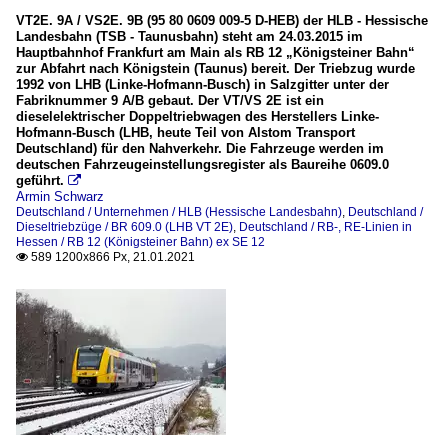
VT2E. 9A / VS2E. 9B (95 80 0609 009-5 D-HEB) der HLB - Hessische
Landesbahn (TSB - Taunusbahn) steht am 24.03.2015 im
Hauptbahnhof Frankfurt am Main als RB 12 „Königsteiner Bahn“
zur Abfahrt nach Königstein (Taunus) bereit. Der Triebzug wurde
1992 von LHB (Linke-Hofmann-Busch) in Salzgitter unter der
Fabriknummer 9 A/B gebaut. Der VT/VS 2E ist ein
dieselelektrischer Doppeltriebwagen des Herstellers Linke-
Hofmann-Busch (LHB, heute Teil von Alstom Transport
Deutschland) für den Nahverkehr. Die Fahrzeuge werden im
deutschen Fahrzeugeinstellungsregister als Baureihe 0609.0
geführt.

Armin Schwarz
Deutschland / Unternehmen / HLB (Hessische Landesbahn)
,
Deutschland /
Dieseltriebzüge / BR 609.0 (LHB VT 2E)
,
Deutschland / RB-, RE-Linien in
Hessen / RB 12 (Königsteiner Bahn) ex SE 12
589 1200x866 Px, 21.01.2021
