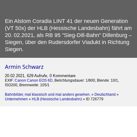
Ein Alstom Coradia LINT 41 der neuen Generation
(VT 50x) der HLB (Hessische Landesbahn) fährt am
20.
02.2021, als RB 95 "Sieg-Dill-Bahn" Dillenburg –
Siegen, über den Rudersdorfer Viadukt in Richtung
Siegen.
Armin Schwarz
20.02.2021, 629 Aufrufe, 0 Kommentare
EXIF:
Canon Canon EOS 6D
, Belichtungsdauer: 1/800, Blende: 10/1,
ISO200, Brennweite: 105/1
Bahnbilder, mal klassisch und mal anders gesehen.
»
Deutschland
»
Unternehmen
»
HLB (Hessische Landesbahn)
»
ID 726779