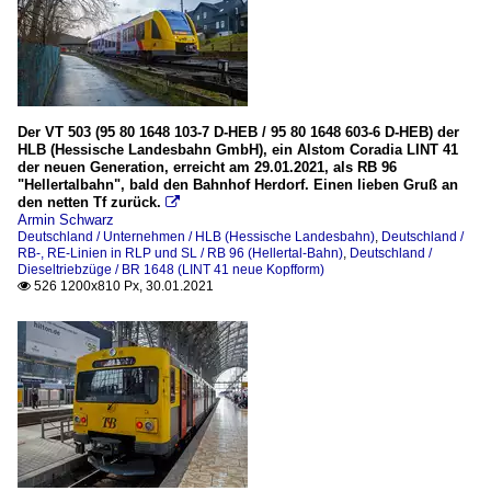
Der VT 503 (95 80 1648 103-7 D-HEB / 95 80 1648 603-6 D-HEB) der
HLB (Hessische Landesbahn GmbH), ein Alstom Coradia LINT 41
der neuen Generation, erreicht am 29.01.2021, als RB 96
"Hellertalbahn", bald den Bahnhof Herdorf. Einen lieben Gruß an
den netten Tf zurück.

Armin Schwarz
Deutschland / Unternehmen / HLB (Hessische Landesbahn)
,
Deutschland /
RB-, RE-Linien in RLP und SL / RB 96 (Hellertal-Bahn)
,
Deutschland /
Dieseltriebzüge / BR 1648 (LINT 41 neue Kopfform)
526 1200x810 Px, 30.01.2021
