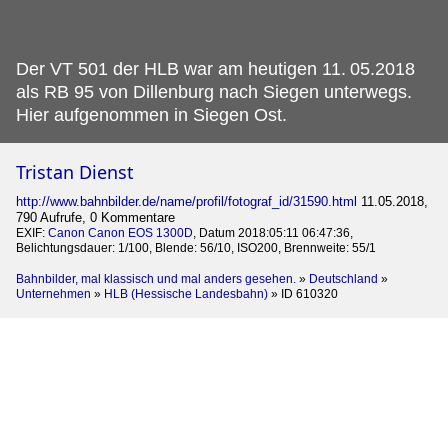
Der VT 501 der HLB war am heutigen 11.
05.2018
als RB 95 von Dillenburg nach Siegen unterwegs.
Hier aufgenommen in Siegen Ost.
Tristan Dienst
http://www.bahnbilder.de/name/profil/fotograf_id/31590.html
11.05.2018,
790 Aufrufe, 0 Kommentare
EXIF:
Canon Canon EOS 1300D
, Datum 2018:05:11 06:47:36,
Belichtungsdauer: 1/100, Blende: 56/10, ISO200, Brennweite: 55/1
Bahnbilder, mal klassisch und mal anders gesehen.
»
Deutschland
»
Unternehmen
»
HLB (Hessische Landesbahn)
»
ID 610320