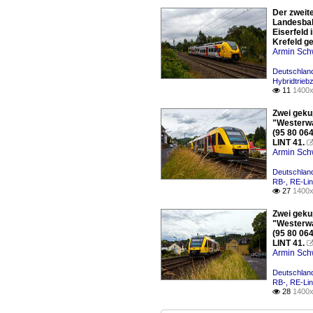
Der zweit
Landesbah
Eiserfeld
Krefeld ge
Armin Sch
Deutschlan
Hybridtrieb
11
1400x

Zwei geku
"Westerwa
(95 80 06
LINT 41.
Armin Sch
Deutschlan
RB-, RE-Lin
27
1400x

Zwei geku
"Westerwa
(95 80 06
LINT 41.
Armin Sch
Deutschlan
RB-, RE-Lin
28
1400x
