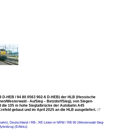
2-8 D-HEB / 94 80 0563 902-6 D-HEB) der HLB (Hessische
en/Westerwald - Au/Sieg – Betzdorf/Sieg), von Siegen-
und die 105 m hohe Siegtalbrücke der Autobahn A45
refeld gebaut und im April 2025 an die HLB ausgeliefert.

bahn)
,
Deutschland / RB-, RE-Linien in NRW / RB 90 (Westerwald-Sieg-
Hybridzug (E/Akku)