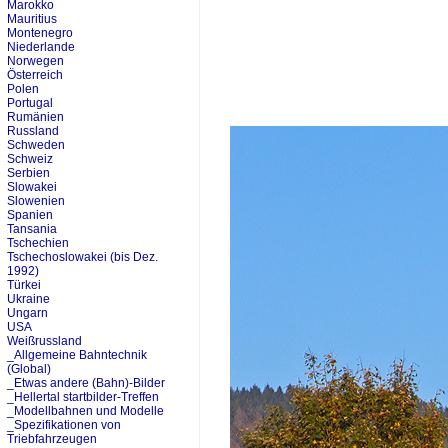
Marokko
Mauritius
Montenegro
Niederlande
Norwegen
Österreich
Polen
Portugal
Rumänien
Russland
Schweden
Schweiz
Serbien
Slowakei
Slowenien
Spanien
Tansania
Tschechien
Tschechoslowakei (bis Dez.
1992)
Türkei
Ukraine
Ungarn
USA
Weißrussland
_Allgemeine Bahntechnik
(Global)
_Etwas andere (Bahn)-Bilder
_Hellertal startbilder-Treffen
_Modellbahnen und Modelle
_Spezifikationen von
Triebfahrzeugen