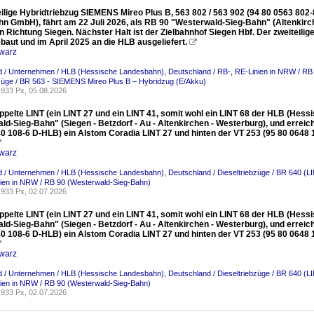
eilige Hybridtriebzug SIEMENS Mireo Plus B, 563 802 / 563 902 (94 80 0563 80
n GmbH), fährt am 22 Juli 2026, als RB 90 "Westerwald-Sieg-Bahn" (Altenkirch
 in Richtung Siegen. Nächster Halt ist der Zielbahnhof Siegen Hbf. Der zweite
baut und im April 2025 an die HLB ausgeliefert.

warz
d / Unternehmen / HLB (Hessische Landesbahn)
,
Deutschland / RB-, RE-Linien in NRW / RB
züge / BR 563 - SIEMENS Mireo Plus B – Hybridzug (E/Akku)
933 Px, 05.08.2026
ppelte LINT (ein LINT 27 und ein LINT 41, somit wohl ein LINT 68 der HLB (Hes
ld-Sieg-Bahn" (Siegen - Betzdorf - Au - Altenkirchen - Westerburg), und errei
40 108-6 D-HLB) ein Alstom Coradia LINT 27 und hinten der VT 253 (95 80 0648

warz
d / Unternehmen / HLB (Hessische Landesbahn)
,
Deutschland / Dieseltriebzüge / BR 640 (L
ien in NRW / RB 90 (Westerwald-Sieg-Bahn)
933 Px, 02.07.2026
ppelte LINT (ein LINT 27 und ein LINT 41, somit wohl ein LINT 68 der HLB (Hes
ld-Sieg-Bahn" (Siegen - Betzdorf - Au - Altenkirchen - Westerburg), und errei
40 108-6 D-HLB) ein Alstom Coradia LINT 27 und hinten der VT 253 (95 80 0648

warz
d / Unternehmen / HLB (Hessische Landesbahn)
,
Deutschland / Dieseltriebzüge / BR 640 (L
ien in NRW / RB 90 (Westerwald-Sieg-Bahn)
933 Px, 02.07.2026