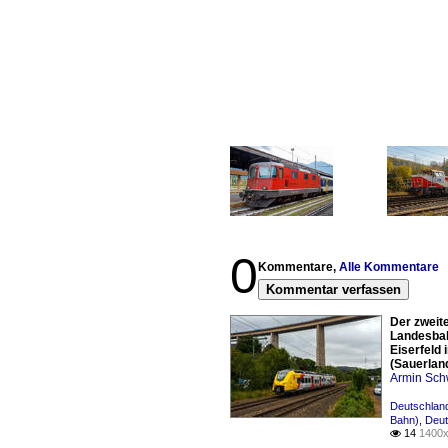
0
Kommentare,
Alle Kommentare
Kommentar verfassen
Der zweit
Landesbah
Eiserfeld 
(Sauerlan
Armin Sch
Deutschland
Bahn)
,
Deut
14
1400x
