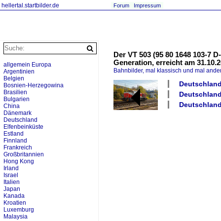
hellertal.startbilder.de
Forum
Impressum
Der VT 503 (95 80 1648 103-7 
Generation, erreicht am 31.10.2
allgemein Europa
Bahnbilder, mal klassisch und mal ande
Argentinien
Belgien
Deutschland
Bosnien-Herzegowina
Brasilien
Deutschland 
Bulgarien
Deutschland 
China
Dänemark
Deutschland
Elfenbeinküste
Estland
Finnland
Frankreich
Großbritannien
Hong Kong
Irland
Israel
Italien
Japan
Kanada
Kroatien
Luxemburg
Malaysia