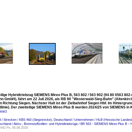
eilige Hybridtriebzug SIEMENS Mireo Plus B, 563 802 / 563 902 (94 80 0563 80
n GmbH), fährt am 22 Juli 2026, als RB 90 "Westerwald-Sieg-Bahn" (Altenkirch
in Richtung Siegen. Nächster Halt ist der Zielbahnhof Siegen Hbf. Im Hintergr
dlinie). Der zweiteilige SIEMENS Mireo Plus B wurden 2024/25 von SIEMENS in K
warz
 / Strecken / KBS 460 (Siegstrecke)
,
Deutschland / Unternehmen / HLB (Hessische Landes
schland / Akku-, Brennstoffzellen- und Hybridtriebzüge / BR 563 - SIEMENS Mireo Plus B – 
942 Px, 05.08.2026