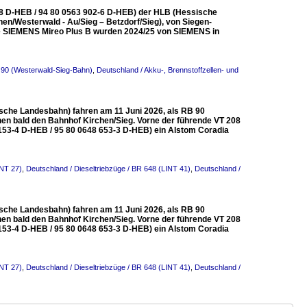
2-8 D-HEB / 94 80 0563 902-6 D-HEB) der HLB (Hessische
en/Westerwald - Au/Sieg – Betzdorf/Sieg), von Siegen-
ilige SIEMENS Mireo Plus B wurden 2024/25 von SIEMENS in
 90 (Westerwald-Sieg-Bahn)
,
Deutschland / Akku-, Brennstoffzellen- und
sische Landesbahn) fahren am 11 Juni 2026, als RB 90
chen bald den Bahnhof Kirchen/Sieg. Vorne der führende VT 208
 153-4 D-HEB / 95 80 0648 653-3 D-HEB) ein Alstom Coradia
INT 27)
,
Deutschland / Dieseltriebzüge / BR 648 (LINT 41)
,
Deutschland /
sische Landesbahn) fahren am 11 Juni 2026, als RB 90
chen bald den Bahnhof Kirchen/Sieg. Vorne der führende VT 208
 153-4 D-HEB / 95 80 0648 653-3 D-HEB) ein Alstom Coradia
INT 27)
,
Deutschland / Dieseltriebzüge / BR 648 (LINT 41)
,
Deutschland /