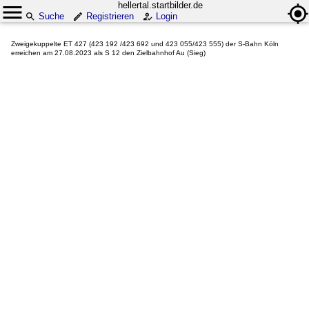
hellertal.startbilder.de
Suche
Registrieren
Login
Zweigekuppelte ET 427 (423 192 /423 692 und 423 055/423 555) der S-Bahn Köln
erreichen am 27.08.2023 als S 12 den Zielbahnhof Au (Sieg)