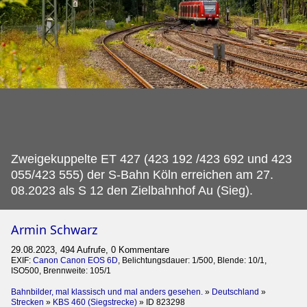
Zweigekuppelte ET 427 (423 192 /423 692 und 423
055/423 555) der S-Bahn Köln erreichen am 27.
08.2023 als S 12 den Zielbahnhof Au (Sieg).
Armin Schwarz
29.08.2023, 494 Aufrufe, 0 Kommentare
EXIF:
Canon Canon EOS 6D
, Belichtungsdauer: 1/500, Blende: 10/1,
ISO500, Brennweite: 105/1
Bahnbilder, mal klassisch und mal anders gesehen.
»
Deutschland
»
Strecken
»
KBS 460 (Siegstrecke)
»
ID 823298