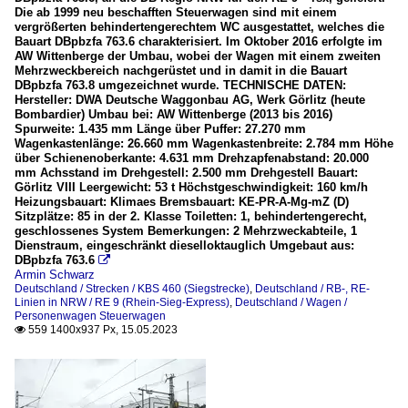
Die ab 1999 neu beschafften Steuerwagen sind mit einem
vergrößerten behindertengerechtem WC ausgestattet, welches die
Bauart DBpbzfa 763.6 charakterisiert. Im Oktober 2016 erfolgte im
AW Wittenberge der Umbau, wobei der Wagen mit einem zweiten
Mehrzweckbereich nachgerüstet und in damit in die Bauart
DBpbzfa 763.8 umgezeichnet wurde. TECHNISCHE DATEN:
Hersteller: DWA Deutsche Waggonbau AG, Werk Görlitz (heute
Bombardier) Umbau bei: AW Wittenberge (2013 bis 2016)
Spurweite: 1.435 mm Länge über Puffer: 27.270 mm
Wagenkastenlänge: 26.660 mm Wagenkastenbreite: 2.784 mm Höhe
über Schienenoberkante: 4.631 mm Drehzapfenabstand: 20.000
mm Achsstand im Drehgestell: 2.500 mm Drehgestell Bauart:
Görlitz VIII Leergewicht: 53 t Höchstgeschwindigkeit: 160 km/h
Heizungsbauart: Klimaes Bremsbauart: KE-PR-A-Mg-mZ (D)
Sitzplätze: 85 in der 2. Klasse Toiletten: 1, behindertengerecht,
geschlossenes System Bemerkungen: 2 Mehrzweckabteile, 1
Dienstraum, eingeschränkt dieselloktauglich Umgebaut aus:
DBpbzfa 763.6

Armin Schwarz
Deutschland / Strecken / KBS 460 (Siegstrecke)
,
Deutschland / RB-, RE-
Linien in NRW / RE 9 (Rhein-Sieg-Express)
,
Deutschland / Wagen /
Personenwagen Steuerwagen
559 1400x937 Px, 15.05.2023
