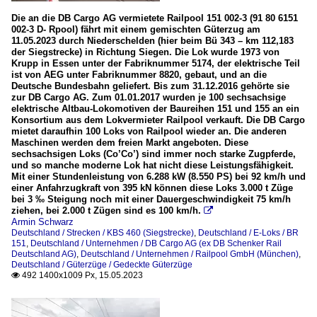
Die an die DB Cargo AG vermietete Railpool 151 002-3 (91 80 6151
002-3 D- Rpool) fährt mit einem gemischten Güterzug am
11.05.2023 durch Niederschelden (hier beim Bü 343 – km 112,183
der Siegstrecke) in Richtung Siegen. Die Lok wurde 1973 von
Krupp in Essen unter der Fabriknummer 5174, der elektrische Teil
ist von AEG unter Fabriknummer 8820, gebaut, und an die
Deutsche Bundesbahn geliefert. Bis zum 31.12.2016 gehörte sie
zur DB Cargo AG. Zum 01.01.2017 wurden je 100 sechsachsige
elektrische Altbau-Lokomotiven der Baureihen 151 und 155 an ein
Konsortium aus dem Lokvermieter Railpool verkauft. Die DB Cargo
mietet daraufhin 100 Loks von Railpool wieder an. Die anderen
Maschinen werden dem freien Markt angeboten. Diese
sechsachsigen Loks (Co’Co’) sind immer noch starke Zugpferde,
und so manche moderne Lok hat nicht diese Leistungsfähigkeit.
Mit einer Stundenleistung von 6.288 kW (8.550 PS) bei 92 km/h und
einer Anfahrzugkraft von 395 kN können diese Loks 3.000 t Züge
bei 3 ‰ Steigung noch mit einer Dauergeschwindigkeit 75 km/h
ziehen, bei 2.000 t Zügen sind es 100 km/h.

Armin Schwarz
Deutschland / Strecken / KBS 460 (Siegstrecke)
,
Deutschland / E-Loks / BR
151
,
Deutschland / Unternehmen / DB Cargo AG (ex DB Schenker Rail
Deutschland AG)
,
Deutschland / Unternehmen / Railpool GmbH (München)
,
Deutschland / Güterzüge / Gedeckte Güterzüge
492 1400x1009 Px, 15.05.2023
