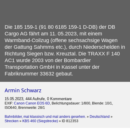
Die 185 159-1 (91 80 6185 159-1 D-DB) der DB
Cargo AG fährt am 11.
05.2023, mit einem
Warmband-Coilzug (offene sechsachsige Wagen
der Gattung Sahmms etc.), durch Niederschelden in
Richtung Siegen bzw. Kreuztal. Die TRAXX F 140
AC1 wurde 2003 von der Bombardier
Transportation GmbH in Kassel unter der
Fabriknummer 33632 gebaut.
Armin Schwarz
15.05.2023, 444 Aufrufe, 0 Kommentare
EXIF:
Canon Canon EOS 6D
, Belichtungsdauer: 1/800, Blende: 10/1,
ISO640, Brennweite: 28/1
Bahnbilder, mal klassisch und mal anders gesehen.
»
Deutschland
»
Strecken
»
KBS 460 (Siegstrecke)
»
ID 812353