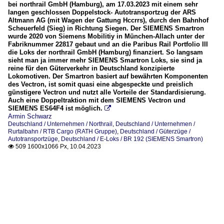
bei northrail GmbH (Hamburg), am 17.03.2023 mit einem sehr
langen geschlossen Doppelstock- Autotransportzug der ARS
Altmann AG (mit Wagen der Gattung Hccrrs), durch den Bahnhof
Scheuerfeld (Sieg) in Richtung Siegen. Der SIEMENS Smartron
wurde 2020 von Siemens Mobilitiy in München-Allach unter der
Fabriknummer 22817 gebaut und an die Paribus Rail Portfolio III
die Loks der northrail GmbH (Hamburg) finanziert. So langsam
sieht man ja immer mehr SIEMENS Smartron Loks, sie sind ja
reine für den Güterverkehr in Deutschland konzipierte
Lokomotiven. Der Smartron basiert auf bewährten Komponenten
des Vectron, ist somit quasi eine abgespeckte und preislich
günstigere Vectron und nutzt alle Vorteile der Standardisierung.
Auch eine Doppeltraktion mit dem SIEMENS Vectron und
SIEMENS ES64F4 ist möglich.

Armin Schwarz
Deutschland / Unternehmen / Northrail
,
Deutschland / Unternehmen /
Rurtalbahn / RTB Cargo (RATH Gruppe)
,
Deutschland / Güterzüge /
Autotransportzüge
,
Deutschland / E-Loks / BR 192 (SIEMENS Smartron)
509 1600x1066 Px, 10.04.2023
