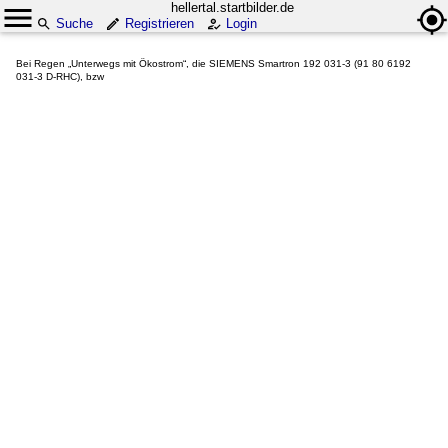
hellertal.startbilder.de
Suche
Registrieren
Login
Bei Regen „Unterwegs mit Ökostrom“, die SIEMENS Smartron 192 031-3 (91 80 6192
031-3 D-RHC), bzw