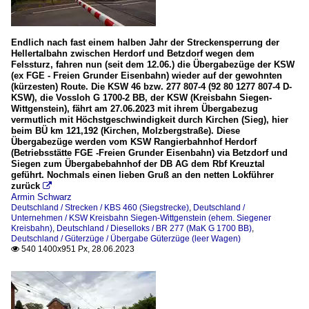
Endlich nach fast einem halben Jahr der Streckensperrung der
Hellertalbahn zwischen Herdorf und Betzdorf wegen dem
Felssturz, fahren nun (seit dem 12.06.) die Übergabezüge der KSW
(ex FGE - Freien Grunder Eisenbahn) wieder auf der gewohnten
(kürzesten) Route. Die KSW 46 bzw. 277 807-4 (92 80 1277 807-4 D-
KSW), die Vossloh G 1700-2 BB, der KSW (Kreisbahn Siegen-
Wittgenstein), fährt am 27.06.2023 mit ihrem Übergabezug
vermutlich mit Höchstgeschwindigkeit durch Kirchen (Sieg), hier
beim BÜ km 121,192 (Kirchen, Molzbergstraße). Diese
Übergabezüge werden vom KSW Rangierbahnhof Herdorf
(Betriebsstätte FGE -Freien Grunder Eisenbahn) via Betzdorf und
Siegen zum Übergabebahnhof der DB AG dem Rbf Kreuztal
geführt. Nochmals einen lieben Gruß an den netten Lokführer
zurück

Armin Schwarz
Deutschland / Strecken / KBS 460 (Siegstrecke)
,
Deutschland /
Unternehmen / KSW Kreisbahn Siegen-Wittgenstein (ehem. Siegener
Kreisbahn)
,
Deutschland / Dieselloks / BR 277 (MaK G 1700 BB)
,
Deutschland / Güterzüge / Übergabe Güterzüge (leer Wagen)
540 1400x951 Px, 28.06.2023
