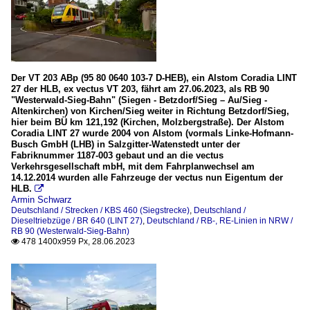
Der VT 203 ABp (95 80 0640 103-7 D-HEB), ein Alstom Coradia LINT
27 der HLB, ex vectus VT 203, fährt am 27.06.2023, als RB 90
"Westerwald-Sieg-Bahn" (Siegen - Betzdorf/Sieg – Au/Sieg -
Altenkirchen) von Kirchen/Sieg weiter in Richtung Betzdorf/Sieg,
hier beim BÜ km 121,192 (Kirchen, Molzbergstraße). Der Alstom
Coradia LINT 27 wurde 2004 von Alstom (vormals Linke-Hofmann-
Busch GmbH (LHB) in Salzgitter-Watenstedt unter der
Fabriknummer 1187-003 gebaut und an die vectus
Verkehrsgesellschaft mbH, mit dem Fahrplanwechsel am
14.12.2014 wurden alle Fahrzeuge der vectus nun Eigentum der
HLB.

Armin Schwarz
Deutschland / Strecken / KBS 460 (Siegstrecke)
,
Deutschland /
Dieseltriebzüge / BR 640 (LINT 27)
,
Deutschland / RB-, RE-Linien in NRW /
RB 90 (Westerwald-Sieg-Bahn)
478 1400x959 Px, 28.06.2023
