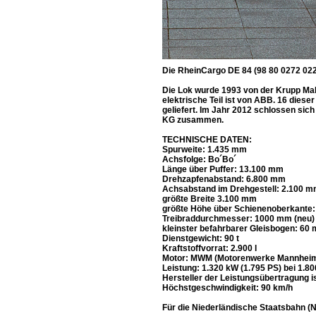
Die RheinCargo DE 84 (98 80 0272 02
Die Lok wurde 1993 von der Krupp Ma
elektrische Teil ist von ABB. 16 die
geliefert. Im Jahr 2012 schlossen s
KG zusammen.
TECHNISCHE DATEN:
Spurweite: 1.435 mm
Achsfolge: Bo´Bo´
Länge über Puffer: 13.100 mm
Drehzapfenabstand: 6.800 mm
Achsabstand im Drehgestell: 2.100 
größte Breite 3.100 mm
größte Höhe über Schienenoberkante
Treibraddurchmesser: 1000 mm (neu)
kleinster befahrbarer Gleisbogen: 60 
Dienstgewicht: 90 t
Kraftstoffvorrat: 2.900 l
Motor: MWM (Motorenwerke Mannhei
Leistung: 1.320 kW (1.795 PS) bei 1.8
Hersteller der Leistungsübertragung 
Höchstgeschwindigkeit: 90 km/h
Für die Niederländische Staatsbahn (