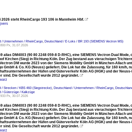
 2026 steht RheinCargo 193 106 in Mannheim Hbf.

jvers
d / Unternehmen / RheinCargo
,
Deutschland / E-Loks / BR 193 (SIEMENS Vectron MS)
800 Px, 31.07.2026
59 alias DM4003 (90 80 2248 059-8 D-RHC), eine SIEMENS Vectron Dual Mode, d
of Kirchen (Sieg) in Richtung Köln. Der Zug bestand aus vierachsigen Trichte
ectron DM wurde 2023 von der Siemens Mobility GmbH in München-Allach unt
o GmbH & Co. KG (Neuss) geliefert. Die Lok hat die Zulassung, für 160 km/h, n
aftsunternehmen der Häfen und Güterverkehr Köln AG (HGK) und der Neuss-D
r sind. Die Gesellschaft wurde 2012 gegründet.

warz
 / Strecken / KBS 460 (Siegstrecke)
,
Deutschland / Unternehmen / RheinCargo
,
Deutschland
 / Güterzüge / Kalkzüge
933 Px, 30.07.2026
59 alias DM4003 (90 80 2248 059-8 D-RHC), eine SIEMENS Vectron Dual Mode, d
of Kirchen (Sieg) in Richtung Köln. Der Zug bestand aus vierachsigen Trichte
ectron DM wurde 2023 von der Siemens Mobility GmbH in München-Allach unt
o GmbH & Co. KG (Neuss) geliefert. Die Lok hat die Zulassung, für 160 km/h, n
aftsunternehmen der Häfen und Güterverkehr Köln AG (HGK) und der Neuss-D
r sind. Die Gesellschaft wurde 2012 gegründet.

warz