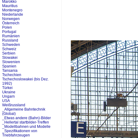
Marokko
Mauritius
Montenegro
Niederlande
Norwegen
Österreich
Polen
Portugal
Rumänien
Russland
Schweden
Schweiz
Serbien
Slowakei
Slowenien
Spanien
Tansania
Tschechien
Tschechoslowakei (bis Dez.
1992)
Türkei
Ukraine
Ungarn
USA
Weißrussland
_Allgemeine Bahntechnik
(Global)
_Etwas andere (Bahn)-Bilder
_Hellertal startbilder-Treffen
_Modellbahnen und Modelle
_Spezifikationen von
Triebfahrzeugen