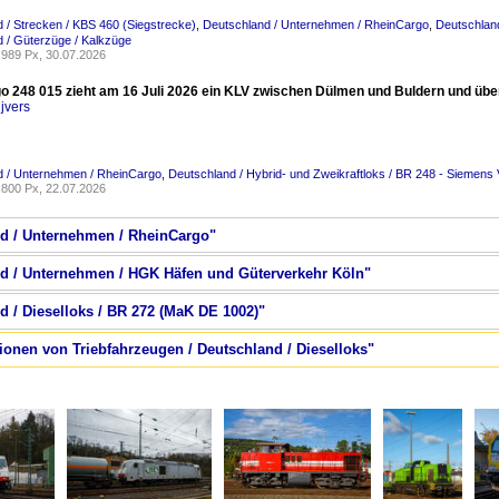
 / Strecken / KBS 460 (Siegstrecke)
,
Deutschland / Unternehmen / RheinCargo
,
Deutschland
 / Güterzüge / Kalkzüge
989 Px, 30.07.2026
o 248 015 zieht am 16 Juli 2026 ein KLV zwischen Dülmen und Buldern und überr
jvers
d / Unternehmen / RheinCargo
,
Deutschland / Hybrid- und Zweikraftloks / BR 248 - Siemens
800 Px, 22.07.2026
nd / Unternehmen / RheinCargo"
nd / Unternehmen / HGK Häfen und Güterverkehr Köln"
d / Dieselloks / BR 272 (MaK DE 1002)"
tionen von Triebfahrzeugen / Deutschland / Dieselloks"