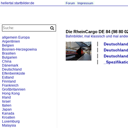
hellertal.startbilder.de
Forum
Impressum
Die RheinCargo DE 84 (98 80 0
Bahnbilder, mal klassisch und mal ande
allgemein Europa
Argentinien
Deutschland
Belgien
Bosnien-Herzegowina
Deutschland
Brasilien
Deutschland
Bulgarien
China
_Spezifikati
Dänemark
Deutschland
Elfenbeinküste
Estland
Finnland
Frankreich
Großbritannien
Hong Kong
Irland
Israel
Italien
Japan
Kanada
Kroatien
Luxemburg
Malaysia