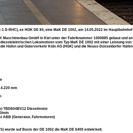
2-1 D-RHC), ex HGK DE 84, eine MaK DE 1002, am 14.05.2022 im Hauptbahnhof 
K Maschinenbau GmbH in Kiel unter der Fabriknummer 1000885 gebaut und an d
ser dieselelektrischen Lokomotiven vom Typ MaK DE 1002 mit einer Leistung vo
ich die Häfen und Güterverkehr Köln AG (HGK) und die Neuss-Düsseldorfer Hä
mm
: 4.220 mm
m
m) TBD604BV12 Dieselmotor
00/min
ist ABB (Generator, Fahrmotoren)
NS) wurde auf Basis der DE 1002 die MaK DE 6400 entwickelt.