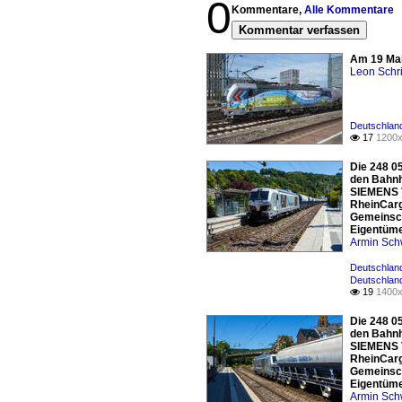
0
Kommentare,
Alle Kommentare
Kommentar verfassen
Am 19 Mai
Leon Schri
Deutschlan
17
1200x

Die 248 0
den Bahnh
SIEMENS V
RheinCarg
Gemeinsch
Eigentüme
Armin Sch
Deutschland
Deutschland
19
1400x

Die 248 0
den Bahnh
SIEMENS V
RheinCarg
Gemeinsch
Eigentüme
Armin Sch