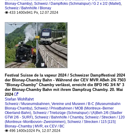
Blonay-Chamby)
,
Schweiz / Dampfloks (Schmalspur) / G 2 x 2/2 (Mallet)
,
Schweiz / Bahnhöfe / Blonay
433 1400x941 Px, 12.07.2024

Festival Suisse de la vapeur 2024 / Schweizer Dampffestival 2024
der Blonay-Chamby Bahn - Während der CEV MVR ABeh 2/6 7503
"Blonay-Chamby" Chamby verlässt, erreicht die BFD HG 3/4 N° 3
der Blonay-Chamby Bahn mit ihrem Dampfzug Chamby. 20. Mai
2024

Stefan Wohlfahrt
Schweiz / Museumsbahnen, Vereine und Museen / B-C (Museumsbahn
Blonay-Chamby)
,
Schweiz / Privatbahnen / MOB (Montreux–Berner
Oberland-Bahn)
,
Schweiz / Triebzüge (Schmalspur) / (A)Beh 2/6 (Stadler
GTW 2/6 - SURF)
,
Schweiz / Bahnhöfe / Chamby
,
Schweiz / Strecken / 120
(Montreux–Montbovon–Zweisimmen)
,
Schweiz / Strecken / 115 [115]
Blonay–Chamby | MVR, ex CEV / BC
496 1400x1024 Px, 12.07.2024
