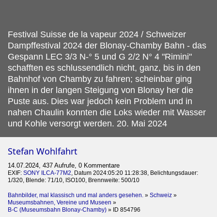
Festival Suisse de la vapeur 2024 / Schweizer
Dampffestival 2024 der Blonay-Chamby Bahn - das
Gespann LEC 3/3 N-° 5 und G 2/2 N° 4 "Rimini"
schafften es schlussendlich nicht, ganz, bis in den
Bahnhof von Chamby zu fahren; scheinbar ging
ihnen in der langen Steigung von Blonay her die
Puste aus.
Dies war jedoch kein Problem und in
nahen Chaulin konnten die Loks wieder mit Wasser
und Kohle versorgt werden. 20. Mai 2024
Stefan Wohlfahrt
14.07.2024, 437 Aufrufe, 0 Kommentare
EXIF:
SONY ILCA-77M2
, Datum 2024:05:20 11:28:38, Belichtungsdauer:
1/320, Blende: 71/10, ISO100, Brennweite: 500/10
Bahnbilder, mal klassisch und mal anders gesehen.
»
Schweiz
»
Museumsbahnen, Vereine und Museen
»
B-C (Museumsbahn Blonay-Chamby)
»
ID 854796