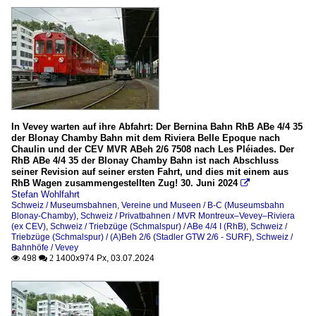
In Vevey warten auf ihre Abfahrt: Der Bernina Bahn RhB ABe 4/4 35
der Blonay Chamby Bahn mit dem Riviera Belle Epoque nach
Chaulin und der CEV MVR ABeh 2/6 7508 nach Les Pléiades. Der
RhB ABe 4/4 35 der Blonay Chamby Bahn ist nach Abschluss
seiner Revision auf seiner ersten Fahrt, und dies mit einem aus
RhB Wagen zusammengestellten Zug! 30. Juni 2024

Stefan Wohlfahrt
Schweiz / Museumsbahnen, Vereine und Museen / B-C (Museumsbahn
Blonay-Chamby)
,
Schweiz / Privatbahnen / MVR Montreux–Vevey–Riviera
(ex CEV)
,
Schweiz / Triebzüge (Schmalspur) / ABe 4/4 I (RhB)
,
Schweiz /
Triebzüge (Schmalspur) / (A)Beh 2/6 (Stadler GTW 2/6 - SURF)
,
Schweiz /
Bahnhöfe / Vevey
498
1400x974 Px, 03.07.2024

 2