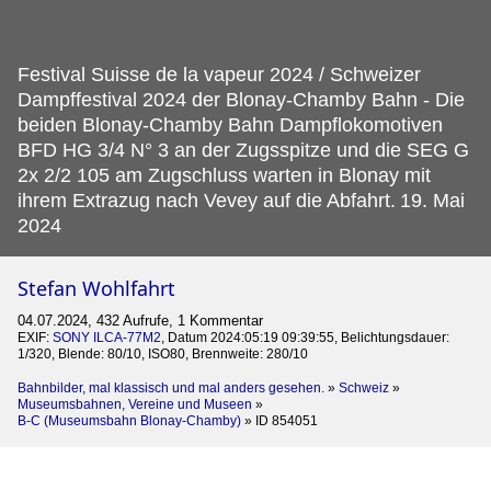
Festival Suisse de la vapeur 2024 / Schweizer
Dampffestival 2024 der Blonay-Chamby Bahn - Die
beiden Blonay-Chamby Bahn Dampflokomotiven
BFD HG 3/4 N° 3 an der Zugsspitze und die SEG G
2x 2/2 105 am Zugschluss warten in Blonay mit
ihrem Extrazug nach Vevey auf die Abfahrt.
19. Mai
2024
Stefan Wohlfahrt
04.07.2024, 432 Aufrufe, 1 Kommentar
EXIF:
SONY ILCA-77M2
, Datum 2024:05:19 09:39:55, Belichtungsdauer:
1/320, Blende: 80/10, ISO80, Brennweite: 280/10
Bahnbilder, mal klassisch und mal anders gesehen.
»
Schweiz
»
Museumsbahnen, Vereine und Museen
»
B-C (Museumsbahn Blonay-Chamby)
»
ID 854051