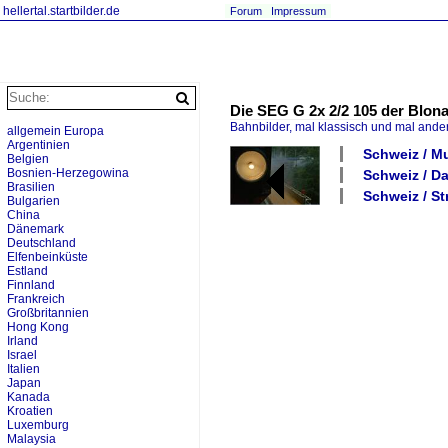
hellertal.startbilder.de
Forum
Impressum
Die SEG G 2x 2/2 105 der Blon
Bahnbilder, mal klassisch und mal ande
allgemein Europa
Argentinien
Schweiz / 
Belgien
Bosnien-Herzegowina
Schweiz / Da
Brasilien
Schweiz / S
Bulgarien
China
Dänemark
Deutschland
Elfenbeinküste
Estland
Finnland
Frankreich
Großbritannien
Hong Kong
Irland
Israel
Italien
Japan
Kanada
Kroatien
Luxemburg
Malaysia