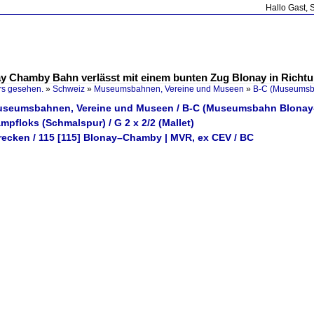
Hallo Gast, 
ay Chamby Bahn verlässt mit einem bunten Zug Blonay in Richt
rs gesehen.
»
Schweiz
»
Museumsbahnen, Vereine und Museen
»
B-C (Museumsb
Museumsbahnen, Vereine und Museen / B-C (Museumsbahn Blona
mpfloks (Schmalspur) / G 2 x 2/2 (Mallet)
trecken / 115 [115] Blonay–Chamby | MVR, ex CEV / BC