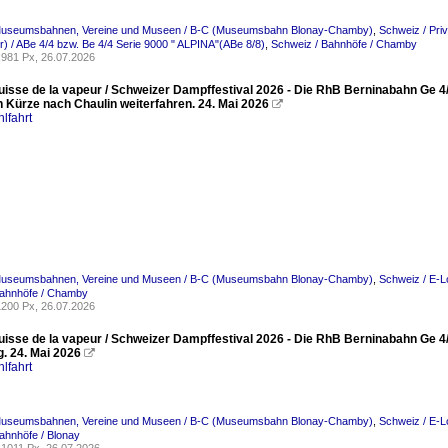
Museumsbahnen, Vereine und Museen / B-C (Museumsbahn Blonay-Chamby)
,
Schweiz / Pr
) / ABe 4/4 bzw. Be 4/4 Serie 9000 " ALPINA"(ABe 8/8)
,
Schweiz / Bahnhöfe / Chamby
981 Px, 26.07.2026
Suisse de la vapeur / Schweizer Dampffestival 2026 - Die RhB Berninabahn G
n Kürze nach Chaulin weiterfahren. 24. Mai 2026

lfahrt
Museumsbahnen, Vereine und Museen / B-C (Museumsbahn Blonay-Chamby)
,
Schweiz / E-L
Bahnhöfe / Chamby
200 Px, 26.07.2026
Suisse de la vapeur / Schweizer Dampffestival 2026 - Die RhB Berninabahn Ge 4
. 24. Mai 2026

lfahrt
Museumsbahnen, Vereine und Museen / B-C (Museumsbahn Blonay-Chamby)
,
Schweiz / E-L
ahnhöfe / Blonay