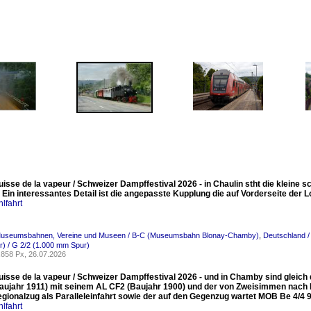
uisse de la vapeur / Schweizer Dampffestival 2026 - in Chaulin stht die kleine s
Ein interessantes Detail ist die angepasste Kupplung die auf Vorderseite der Lo
lfahrt
Museumsbahnen, Vereine und Museen / B-C (Museumsbahn Blonay-Chamby)
,
Deutschland /
) / G 2/2 (1.000 mm Spur)
858 Px, 26.07.2026
Suisse de la vapeur / Schweizer Dampffestival 2026 - und in Chamby sind gleic
Baujahr 1911) mit seinem AL CF2 (Baujahr 1900) und der von Zweisimmen nach 
gionalzug als Paralleleinfahrt sowie der auf den Gegenzug wartet MOB Be 4/4
lfahrt