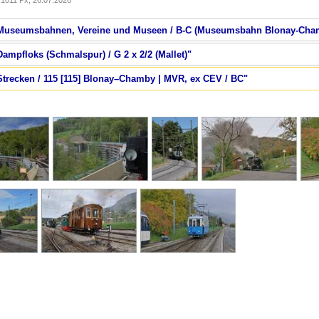
1011 Px, 26.07.2026
 / Museumsbahnen, Vereine und Museen / B-C (Museumsbahn Blonay-Cha
Dampfloks (Schmalspur) / G 2 x 2/2 (Mallet)"
 Strecken / 115 [115] Blonay–Chamby | MVR, ex CEV / BC"