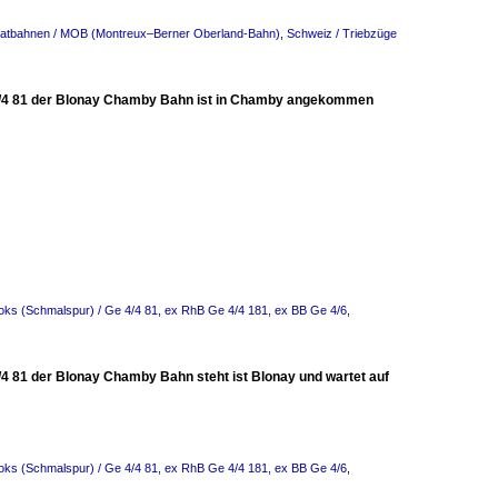
ivatbahnen / MOB (Montreux–Berner Oberland-Bahn)
,
Schweiz / Triebzüge
e 4/4 81 der Blonay Chamby Bahn ist in Chamby angekommen
oks (Schmalspur) / Ge 4/4 81, ex RhB Ge 4/4 181, ex BB Ge 4/6
,
/4 81 der Blonay Chamby Bahn steht ist Blonay und wartet auf
oks (Schmalspur) / Ge 4/4 81, ex RhB Ge 4/4 181, ex BB Ge 4/6
,