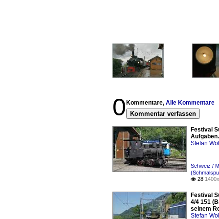
0
Kommentare,
Alle Kommentare
Kommentar verfassen
Festival S
Aufgaben. 
Stefan Woh
Schweiz / 
(Schmalspur
28
1400x

Festival 
4/4 151 (
seinem Re
Stefan Woh