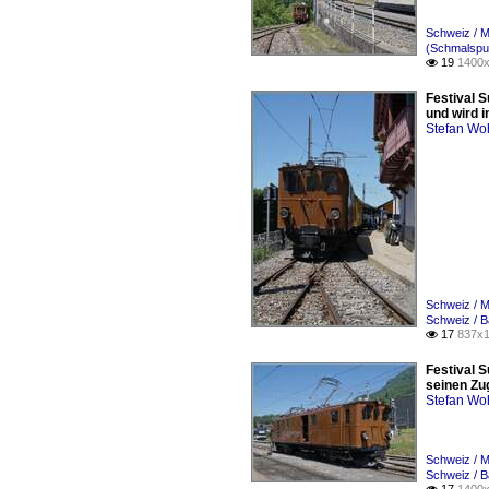
Schweiz / 
(Schmalspur
19
1400x

Festival 
und wird i
Stefan Woh
Schweiz / 
Schweiz / 
17
837x1

Festival 
seinen Zug
Stefan Woh
Schweiz / 
Schweiz / B