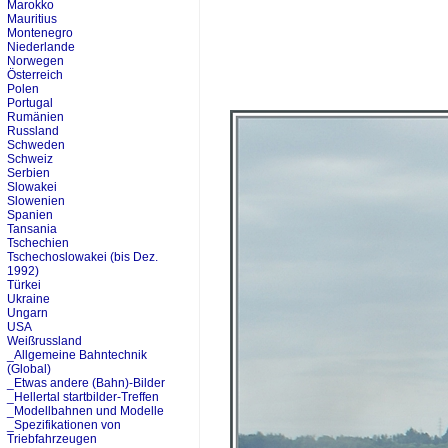
Marokko
Mauritius
Montenegro
Niederlande
Norwegen
Österreich
Polen
Portugal
Rumänien
Russland
Schweden
Schweiz
Serbien
Slowakei
Slowenien
Spanien
Tansania
Tschechien
Tschechoslowakei (bis Dez.
1992)
Türkei
Ukraine
Ungarn
USA
Weißrussland
_Allgemeine Bahntechnik
(Global)
_Etwas andere (Bahn)-Bilder
_Hellertal startbilder-Treffen
_Modellbahnen und Modelle
_Spezifikationen von
Triebfahrzeugen