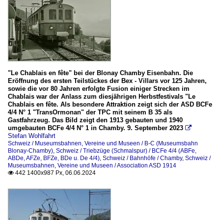
"Le Chablais en fête" bei der Blonay Chamby Eisenbahn. Die
Eröffnung des ersten Teilstückes der Bex - Villars vor 125 Jahren,
sowie die vor 80 Jahren erfolgte Fusion einiger Strecken im
Chablais war der Anlass zum diesjährigen Herbstfestivals "Le
Chablais en fête. Als besondere Attraktion zeigt sich der ASD BCFe
4/4 N° 1 "TransOrmonan" der TPC mit seinem B 35 als
Gastfahrzeug. Das Bild zeigt den 1913 gebauten und 1940
umgebauten BCFe 4/4 N° 1 in Chamby. 9. September 2023

Stefan Wohlfahrt
Schweiz / Museumsbahnen, Vereine und Museen / B-C (Museumsbahn
Blonay-Chamby)
,
Schweiz / Triebzüge (Schmalspur) / BCFe 4/4 (ABFe,
ABDe, AFZe, BFZe, BDe u. De 4/4)
,
Schweiz / Bahnhöfe / Chamby
,
Schweiz /
Museumsbahnen, Vereine und Museen / Association ASD 1914
442 1400x987 Px, 06.06.2024
