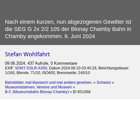
Nach einem kurzen, nun abgezogenen Gewitter ist
die SEG G 2x 2/2 105 der Blonay Chamby Bahn in
Chamby angekommen.
9. Juni 2024
Stefan Wohlfahrt
09.06.2024, 437 Aufrufe, 0 Kommentare
EXIF:
SONY DSLR-A350
, Datum 2024:06:10 03:40:26, Belichtungsdauer:
1/160, Blende: 71/10, ISO400, Brennweite: 240/10
Bahnbilder, mal klassisch und mal anders gesehen.
»
Schweiz
»
Museumsbahnen, Vereine und Museen
»
B-C (Museumsbahn Blonay-Chamby)
»
ID 851068