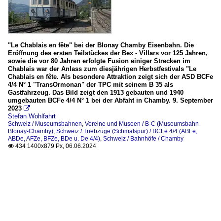
"Le Chablais en fête" bei der Blonay Chamby Eisenbahn. Die
Eröffnung des ersten Teilstückes der Bex - Villars vor 125 Jahren,
sowie die vor 80 Jahren erfolgte Fusion einiger Strecken im
Chablais war der Anlass zum diesjährigen Herbstfestivals "Le
Chablais en fête. Als besondere Attraktion zeigt sich der ASD BCFe
4/4 N° 1 "TransOrmonan" der TPC mit seinem B 35 als
Gastfahrzeug. Das Bild zeigt den 1913 gebauten und 1940
umgebauten BCFe 4/4 N° 1 bei der Abfaht in Chamby. 9. September
2023

Stefan Wohlfahrt
Schweiz / Museumsbahnen, Vereine und Museen / B-C (Museumsbahn
Blonay-Chamby)
,
Schweiz / Triebzüge (Schmalspur) / BCFe 4/4 (ABFe,
ABDe, AFZe, BFZe, BDe u. De 4/4)
,
Schweiz / Bahnhöfe / Chamby
434 1400x879 Px, 06.06.2024
