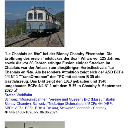
"Le Chablais en fête" bei der Blonay Chamby Eisenbahn. Die
Eröffnung des ersten Teilstückes der Bex - Villars vor 125 Jahren,
sowie die vor 80 Jahren erfolgte Fusion einiger Strecken im
Chablais war der Anlass zum diesjährigen Herbstfestivals "Le
Chablais en fête. Als besondere Attraktion zeigt sich der ASD BCFe
4/4 N° 1 "TransOrmonan" der TPC mit seinem B 35 als
Gastfahrzeug. Das Bild zeigt den 1913 gebauten und 1940
umgebauten BCFe 4/4 N° 1 mit dem B 35 in Chamby 9. September
2023

Stefan Wohlfahrt
Schweiz / Museumsbahnen, Vereine und Museen / B-C (Museumsbahn
Blonay-Chamby)
,
Schweiz / Triebzüge (Schmalspur) / BCFe 4/4 (ABFe,
ABDe, AFZe, BFZe, BDe u. De 4/4)
,
Schweiz / Bahnhöfe / Chamby
446 1400x1096 Px, 06.06.2024
