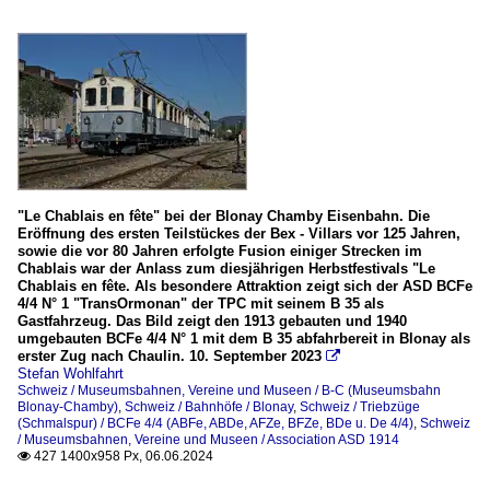
"Le Chablais en fête" bei der Blonay Chamby Eisenbahn. Die
Eröffnung des ersten Teilstückes der Bex - Villars vor 125 Jahren,
sowie die vor 80 Jahren erfolgte Fusion einiger Strecken im
Chablais war der Anlass zum diesjährigen Herbstfestivals "Le
Chablais en fête. Als besondere Attraktion zeigt sich der ASD BCFe
4/4 N° 1 "TransOrmonan" der TPC mit seinem B 35 als
Gastfahrzeug. Das Bild zeigt den 1913 gebauten und 1940
umgebauten BCFe 4/4 N° 1 mit dem B 35 abfahrbereit in Blonay als
erster Zug nach Chaulin. 10. September 2023

Stefan Wohlfahrt
Schweiz / Museumsbahnen, Vereine und Museen / B-C (Museumsbahn
Blonay-Chamby)
,
Schweiz / Bahnhöfe / Blonay
,
Schweiz / Triebzüge
(Schmalspur) / BCFe 4/4 (ABFe, ABDe, AFZe, BFZe, BDe u. De 4/4)
,
Schweiz
/ Museumsbahnen, Vereine und Museen / Association ASD 1914
427 1400x958 Px, 06.06.2024
