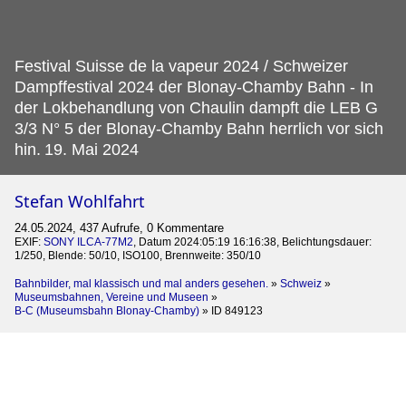
Festival Suisse de la vapeur 2024 / Schweizer
Dampffestival 2024 der Blonay-Chamby Bahn - In
der Lokbehandlung von Chaulin dampft die LEB G
3/3 N° 5 der Blonay-Chamby Bahn herrlich vor sich
hin.
19. Mai 2024
Stefan Wohlfahrt
24.05.2024, 437 Aufrufe, 0 Kommentare
EXIF:
SONY ILCA-77M2
, Datum 2024:05:19 16:16:38, Belichtungsdauer:
1/250, Blende: 50/10, ISO100, Brennweite: 350/10
Bahnbilder, mal klassisch und mal anders gesehen.
»
Schweiz
»
Museumsbahnen, Vereine und Museen
»
B-C (Museumsbahn Blonay-Chamby)
»
ID 849123