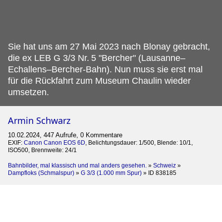
Sie hat uns am 27 Mai 2023 nach Blonay gebracht,
die ex LEB G 3/3 Nr.
5 "Bercher" (Lausanne–
Echallens–Bercher-Bahn). Nun muss sie erst mal
für die Rückfahrt zum Museum Chaulin wieder
umsetzen.
Armin Schwarz
10.02.2024, 447 Aufrufe, 0 Kommentare
EXIF:
Canon Canon EOS 6D
, Belichtungsdauer: 1/500, Blende: 10/1,
ISO500, Brennweite: 24/1
Bahnbilder, mal klassisch und mal anders gesehen.
»
Schweiz
»
Dampfloks (Schmalspur)
»
G 3/3 (1.000 mm Spur)
»
ID 838185