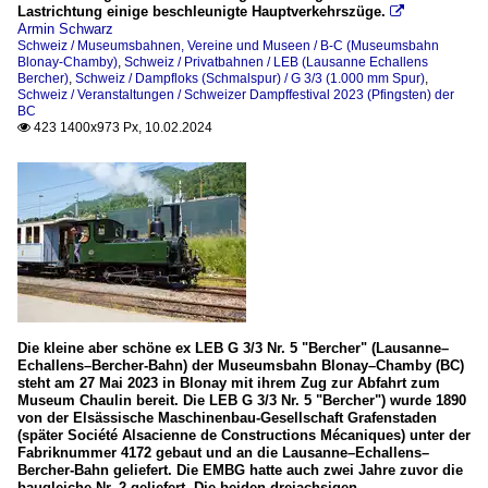
Lastrichtung einige beschleunigte Hauptverkehrszüge.

Armin Schwarz
Schweiz / Museumsbahnen, Vereine und Museen / B-C (Museumsbahn
Blonay-Chamby)
,
Schweiz / Privatbahnen / LEB (Lausanne Echallens
Bercher)
,
Schweiz / Dampfloks (Schmalspur) / G 3/3 (1.000 mm Spur)
,
Schweiz / Veranstaltungen / Schweizer Dampffestival 2023 (Pfingsten) der
BC
423 1400x973 Px, 10.02.2024

Die kleine aber schöne ex LEB G 3/3 Nr. 5 "Bercher" (Lausanne–
Echallens–Bercher-Bahn) der Museumsbahn Blonay–Chamby (BC)
steht am 27 Mai 2023 in Blonay mit ihrem Zug zur Abfahrt zum
Museum Chaulin bereit. Die LEB G 3/3 Nr. 5 "Bercher") wurde 1890
von der Elsässische Maschinenbau-Gesellschaft Grafenstaden
(später Société Alsacienne de Constructions Mécaniques) unter der
Fabriknummer 4172 gebaut und an die Lausanne–Echallens–
Bercher-Bahn geliefert. Die EMBG hatte auch zwei Jahre zuvor die
baugleiche Nr. 2 geliefert. Die beiden dreiachsigen