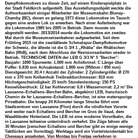
Dampflokomotiven zu dieser Zeit, auf einem Kinderspielplatz in
der Stadt Feldkirch aufgestellt. Das Ausstellungsobjekt weckte die
Aufmerksamkeit einiger Mitarbeiter der Museumsbahn Blonay–
Chamby (BC), denen es gelang 1973 diese Lokomotive im Tausch
gegen eine andere Lok zu erwerben. Nach einer Aufarbeitung war
die Lokomotive 1985 bis 2005 in Betrieb. Dann musste sie
abgestellt werden. 2013/2014 wurde die Lokomotive ein zweites
Mal durch die Museumseisenbahner aufgearbeitet. Seit dem
Frühling 2015 ist die zweitälteste Schmalspur-Dampflokomotive
der Schweiz, die älteste ist die G 3/4 1 „Rhätia" der Rhätischen
Bahn (RhB), nach dem Abschluss der Revisionsarbeiten wieder in
Betrieb. TECHNISCHE DATEN der LEB G 3/3 N° 5 "Bercher":
Baujahr: 1890 Spurweite: 1.000 mm Achsformel: C Länge über
Puffer: 6.830 mm Achsabstand: 1.800 mm (950mm / 850 mm)
Dienstgewicht: 20,4 t Anzahl der Zylinder: 2 Zylindergröße: Ø 270
mm x 370 mm Kolbenhub Treibraddurchmesser: 810 mm
Höchstgeschwindigkeit: 25 km/h Stundenleistung: 150 PS
Kesselüberdruck: 12 bar Kohlevorrat: 0,8 t Wasservorrat: 2,2 m³ Die
Lausanne–Echallens–Bercher-Bahn, abgekürzt LEB, französisch
Chemin de fer Lausanne–Echallens–Bercher, ist eine meterspurige
Privatbahn. Die knapp 24 Kilometer lange Strecke führt vom
Stadtzentrum von Lausanne (Flon) durch die nördlichen Vororte
und weiter nach Echallens und Bercher im Gros de Vaud, dem
Waadtländer Hinterland. Die LEB ist eine moderne Vorortbahn, die
in Lausanne teilweise unterirdisch verkehrt. Die Züge fahren alle
30 Minuten (zwischen Echallens und Bercher gibt es einige wenige
Taktlücken am Vormittag). Werktags wird ein Viertelstundentakt bis
Cheseaux angeboten. Von Montag bis Freitag verkehren in