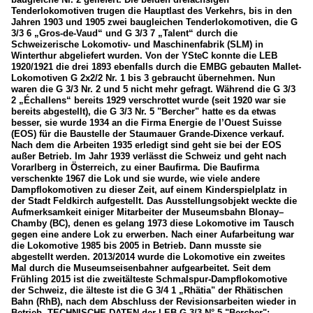
Tenderlokomotiven trugen die Hauptlast des Verkehrs, bis in den
Jahren 1903 und 1905 zwei baugleichen Tenderlokomotiven, die G
3/3 6 „Gros-de-Vaud“ und G 3/3 7 „Talent“ durch die
Schweizerische Lokomotiv- und Maschinenfabrik (SLM) in
Winterthur abgeliefert wurden. Von der YSteC konnte die LEB
1920/1921 die drei 1893 ebenfalls durch die EMBG gebauten Mallet-
Lokomotiven G 2x2/2 Nr. 1 bis 3 gebraucht übernehmen. Nun
waren die G 3/3 Nr. 2 und 5 nicht mehr gefragt. Während die G 3/3
2 „Échallens“ bereits 1929 verschrottet wurde (seit 1920 war sie
bereits abgestellt), die G 3/3 Nr. 5 "Bercher" hatte es da etwas
besser, sie wurde 1934 an die Firma Energie de l’Ouest Suisse
(EOS) für die Baustelle der Staumauer Grande-Dixence verkauf.
Nach dem die Arbeiten 1935 erledigt sind geht sie bei der EOS
außer Betrieb. Im Jahr 1939 verlässt die Schweiz und geht nach
Vorarlberg in Österreich, zu einer Baufirma. Die Baufirma
verschenkte 1967 die Lok und sie wurde, wie viele andere
Dampflokomotiven zu dieser Zeit, auf einem Kinderspielplatz in
der Stadt Feldkirch aufgestellt. Das Ausstellungsobjekt weckte die
Aufmerksamkeit einiger Mitarbeiter der Museumsbahn Blonay–
Chamby (BC), denen es gelang 1973 diese Lokomotive im Tausch
gegen eine andere Lok zu erwerben. Nach einer Aufarbeitung war
die Lokomotive 1985 bis 2005 in Betrieb. Dann musste sie
abgestellt werden. 2013/2014 wurde die Lokomotive ein zweites
Mal durch die Museumseisenbahner aufgearbeitet. Seit dem
Frühling 2015 ist die zweitälteste Schmalspur-Dampflokomotive
der Schweiz, die älteste ist die G 3/4 1 „Rhätia" der Rhätischen
Bahn (RhB), nach dem Abschluss der Revisionsarbeiten wieder in
Betrieb. TECHNISCHE DATEN der LEB G 3/3 N° 5 "Bercher":