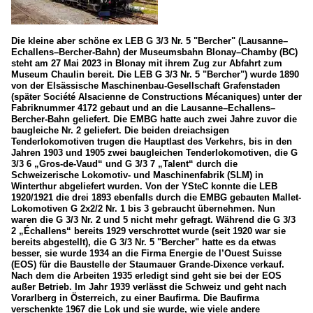
Die kleine aber schöne ex LEB G 3/3 Nr. 5 "Bercher" (Lausanne–
Echallens–Bercher-Bahn) der Museumsbahn Blonay–Chamby (BC)
steht am 27 Mai 2023 in Blonay mit ihrem Zug zur Abfahrt zum
Museum Chaulin bereit. Die LEB G 3/3 Nr. 5 "Bercher") wurde 1890
von der Elsässische Maschinenbau-Gesellschaft Grafenstaden
(später Société Alsacienne de Constructions Mécaniques) unter der
Fabriknummer 4172 gebaut und an die Lausanne–Echallens–
Bercher-Bahn geliefert. Die EMBG hatte auch zwei Jahre zuvor die
baugleiche Nr. 2 geliefert. Die beiden dreiachsigen
Tenderlokomotiven trugen die Hauptlast des Verkehrs, bis in den
Jahren 1903 und 1905 zwei baugleichen Tenderlokomotiven, die G
3/3 6 „Gros-de-Vaud“ und G 3/3 7 „Talent“ durch die
Schweizerische Lokomotiv- und Maschinenfabrik (SLM) in
Winterthur abgeliefert wurden. Von der YSteC konnte die LEB
1920/1921 die drei 1893 ebenfalls durch die EMBG gebauten Mallet-
Lokomotiven G 2x2/2 Nr. 1 bis 3 gebraucht übernehmen. Nun
waren die G 3/3 Nr. 2 und 5 nicht mehr gefragt. Während die G 3/3
2 „Échallens“ bereits 1929 verschrottet wurde (seit 1920 war sie
bereits abgestellt), die G 3/3 Nr. 5 "Bercher" hatte es da etwas
besser, sie wurde 1934 an die Firma Energie de l’Ouest Suisse
(EOS) für die Baustelle der Staumauer Grande-Dixence verkauf.
Nach dem die Arbeiten 1935 erledigt sind geht sie bei der EOS
außer Betrieb. Im Jahr 1939 verlässt die Schweiz und geht nach
Vorarlberg in Österreich, zu einer Baufirma. Die Baufirma
verschenkte 1967 die Lok und sie wurde, wie viele andere