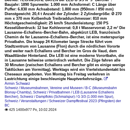
Baujahr: 1890 Spurweite: 1.000 mm Achsformel: C Länge über
Puffer: 6.830 mm Achsabstand: 1.800 mm (950mm / 850 mm)
Dienstgewicht: 20,4 t Anzahl der Zylinder: 2 Zylindergröße: Ø 270
mm x 370 mm Kolbenhub Treibraddurchmesser: 810 mm
Höchstgeschwindigkeit: 25 km/h Stundenleistung: 150 PS
Kesselüberdruck: 12 bar Kohlevorrat: 0,8 t Wasservorrat: 2,2 m³ Die
Lausanne–Echallens–Bercher-Bahn, abgekürzt LEB, französisch
Chemin de fer Lausanne–Echallens–Bercher, ist eine meterspurige
Privatbahn. Die knapp 24 Kilometer lange Strecke führt vom
Stadtzentrum von Lausanne (Flon) durch die nördlichen Vororte
und weiter nach Echallens und Bercher im Gros de Vaud, dem
Waadtländer Hinterland. Die LEB ist eine moderne Vorortbahn, die
in Lausanne teilweise unterirdisch verkehrt. Die Züge fahren alle
30 Minuten (zwischen Echallens und Bercher gibt es einige wenige
Taktlücken am Vormittag). Werktags wird ein Viertelstundentakt bis
Cheseaux angeboten. Von Montag bis Freitag verkehren in
Lastrichtung einige beschleunigte Hauptverkehrszüge.

Armin Schwarz
Schweiz / Museumsbahnen, Vereine und Museen / B-C (Museumsbahn
Blonay-Chamby)
,
Schweiz / Privatbahnen / LEB (Lausanne Echallens
Bercher)
,
Schweiz / Dampfloks (Schmalspur) / G 3/3 (1.000 mm Spur)
,
Schweiz / Veranstaltungen / Schweizer Dampffestival 2023 (Pfingsten) der
BC
425 1400x977 Px, 10.02.2024
