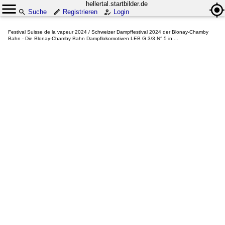
hellertal.startbilder.de
Suche
Registrieren
Login
Festival Suisse de la vapeur 2024 / Schweizer Dampffestival 2024 der Blonay-Chamby
Bahn - Die Blonay-Chamby Bahn Dampflokomotiven LEB G 3/3 N° 5 in ...