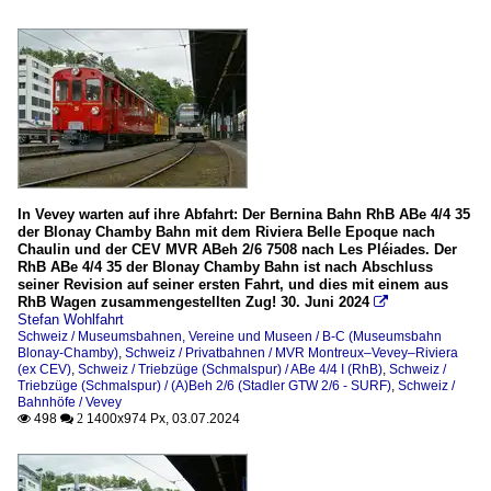
In Vevey warten auf ihre Abfahrt: Der Bernina Bahn RhB ABe 4/4 35
der Blonay Chamby Bahn mit dem Riviera Belle Epoque nach
Chaulin und der CEV MVR ABeh 2/6 7508 nach Les Pléiades. Der
RhB ABe 4/4 35 der Blonay Chamby Bahn ist nach Abschluss
seiner Revision auf seiner ersten Fahrt, und dies mit einem aus
RhB Wagen zusammengestellten Zug! 30. Juni 2024

Stefan Wohlfahrt
Schweiz / Museumsbahnen, Vereine und Museen / B-C (Museumsbahn
Blonay-Chamby)
,
Schweiz / Privatbahnen / MVR Montreux–Vevey–Riviera
(ex CEV)
,
Schweiz / Triebzüge (Schmalspur) / ABe 4/4 I (RhB)
,
Schweiz /
Triebzüge (Schmalspur) / (A)Beh 2/6 (Stadler GTW 2/6 - SURF)
,
Schweiz /
Bahnhöfe / Vevey
498
1400x974 Px, 03.07.2024

 2