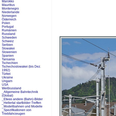
Marokko
Mauritius
Montenegro
Niederlande
Norwegen
Österreich
Polen
Portugal
Rumänien
Russland
Schweden
Schweiz
Serbien
Slowakei
Slowenien
Spanien
Tansania
Tschechien
Tschechoslowakei (bis Dez.
1992)
Türkei
Ukraine
Ungarn
USA
Weißrussland
_Allgemeine Bahntechnik
(Global)
_Etwas andere (Bahn)-Bilder
_Hellertal startbilder-Treffen
_Modellbahnen und Modelle
_Spezifikationen von
Triebfahrzeugen