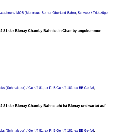
ivatbahnen / MOB (Montreux–Berner Oberland-Bahn)
,
Schweiz / Triebzüge
e 4/4 81 der Blonay Chamby Bahn ist in Chamby angekommen
oks (Schmalspur) / Ge 4/4 81, ex RhB Ge 4/4 181, ex BB Ge 4/6
,
/4 81 der Blonay Chamby Bahn steht ist Blonay und wartet auf
oks (Schmalspur) / Ge 4/4 81, ex RhB Ge 4/4 181, ex BB Ge 4/6
,