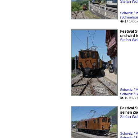
Stefan Woh
Schweiz / 
(Schmalspur
17
1400x

Festival 
und wird i
Stefan Woh
Schweiz / 
Schweiz / 
15
837x1

Festival 
seinen Zug
Stefan Woh
Schweiz / 
Schweiz / B