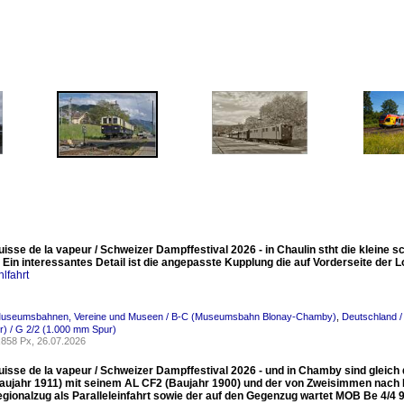
uisse de la vapeur / Schweizer Dampffestival 2026 - in Chaulin stht die kleine s
Ein interessantes Detail ist die angepasste Kupplung die auf Vorderseite der Lo
lfahrt
Museumsbahnen, Vereine und Museen / B-C (Museumsbahn Blonay-Chamby)
,
Deutschland /
) / G 2/2 (1.000 mm Spur)
858 Px, 26.07.2026
Suisse de la vapeur / Schweizer Dampffestival 2026 - und in Chamby sind gleic
Baujahr 1911) mit seinem AL CF2 (Baujahr 1900) und der von Zweisimmen nach 
gionalzug als Paralleleinfahrt sowie der auf den Gegenzug wartet MOB Be 4/4