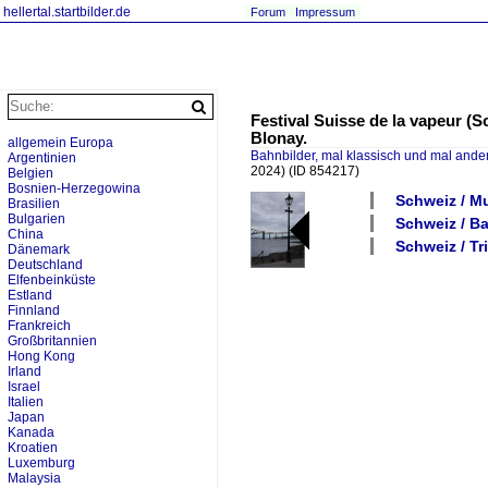
hellertal.startbilder.de
Forum
Impressum
Festival Suisse de la vapeur (
Blonay.
allgemein Europa
Bahnbilder, mal klassisch und mal ande
Argentinien
2024)
(ID 854217)
Belgien
Bosnien-Herzegowina
Schweiz / 
Brasilien
Bulgarien
Schweiz / B
China
Schweiz / Tr
Dänemark
Deutschland
Elfenbeinküste
Estland
Finnland
Frankreich
Großbritannien
Hong Kong
Irland
Israel
Italien
Japan
Kanada
Kroatien
Luxemburg
Malaysia