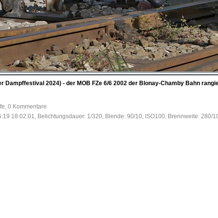
er Dampffestival 2024) - der MOB FZe 6/6 2002 der Blonay-Chamby Bahn rangier
ufe, 0 Kommentare
:19 18:02:01, Belichtungsdauer: 1/320, Blende: 90/10, ISO100, Brennweite: 280/1