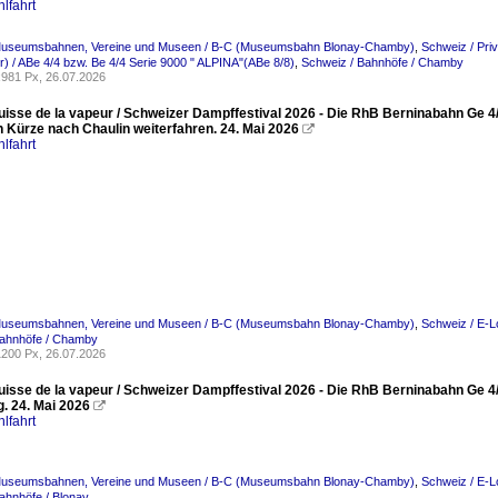
lfahrt
Museumsbahnen, Vereine und Museen / B-C (Museumsbahn Blonay-Chamby)
,
Schweiz / Pr
) / ABe 4/4 bzw. Be 4/4 Serie 9000 " ALPINA"(ABe 8/8)
,
Schweiz / Bahnhöfe / Chamby
981 Px, 26.07.2026
Suisse de la vapeur / Schweizer Dampffestival 2026 - Die RhB Berninabahn G
n Kürze nach Chaulin weiterfahren. 24. Mai 2026

lfahrt
Museumsbahnen, Vereine und Museen / B-C (Museumsbahn Blonay-Chamby)
,
Schweiz / E-L
Bahnhöfe / Chamby
200 Px, 26.07.2026
Suisse de la vapeur / Schweizer Dampffestival 2026 - Die RhB Berninabahn Ge 4
. 24. Mai 2026

lfahrt
Museumsbahnen, Vereine und Museen / B-C (Museumsbahn Blonay-Chamby)
,
Schweiz / E-L
ahnhöfe / Blonay