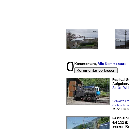
0
Kommentare,
Alle Kommentare
Kommentar verfassen
Festival S
Aufgaben. 
Stefan Woh
Schweiz / 
(Schmalspur
22
1400x

Festival 
4/4 151 (
seinem Re