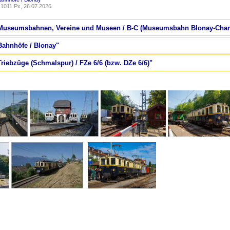
1011 Px, 26.07.2026
 / Museumsbahnen, Vereine und Museen / B-C (Museumsbahn Blonay-Cha
 Bahnhöfe / Blonay"
Triebzüge (Schmalspur) / FZe 6/6 (bzw. DZe 6/6)"