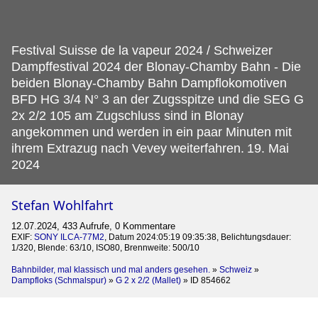
Festival Suisse de la vapeur 2024 / Schweizer
Dampffestival 2024 der Blonay-Chamby Bahn - Die
beiden Blonay-Chamby Bahn Dampflokomotiven
BFD HG 3/4 N° 3 an der Zugsspitze und die SEG G
2x 2/2 105 am Zugschluss sind in Blonay
angekommen und werden in ein paar Minuten mit
ihrem Extrazug nach Vevey weiterfahren.
19. Mai
2024
Stefan Wohlfahrt
12.07.2024, 433 Aufrufe, 0 Kommentare
EXIF:
SONY ILCA-77M2
, Datum 2024:05:19 09:35:38, Belichtungsdauer:
1/320, Blende: 63/10, ISO80, Brennweite: 500/10
Bahnbilder, mal klassisch und mal anders gesehen.
»
Schweiz
»
Dampfloks (Schmalspur)
»
G 2 x 2/2 (Mallet)
»
ID 854662