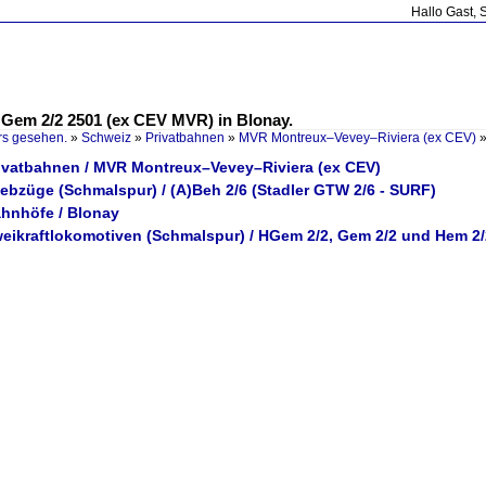
Hallo Gast, 
em 2/2 2501 (ex CEV MVR) in Blonay.
rs gesehen.
»
Schweiz
»
Privatbahnen
»
MVR Montreux–Vevey–Riviera (ex CEV)
rivatbahnen / MVR Montreux–Vevey–Riviera (ex CEV)
iebzüge (Schmalspur) / (A)Beh 2/6 (Stadler GTW 2/6 - SURF)
ahnhöfe / Blonay
weikraftlokomotiven (Schmalspur) / HGem 2/2, Gem 2/2 und Hem 2/