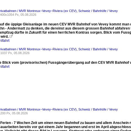
Privatbahnen / MVR Montreux–Vevey–Riviera (ex CEV)
,
Schweiz / Bahnhöfe / Vevey
400x1054 Px, 05.08.2026
 auf die üppige Gleisanlage im neuen CEV MVR Bahnhof von Vevey kommt man 
hn - Andermatt zu denken, die dereinst aus diesem grossen Bahnhof abfahren w
mpfzug dürfte in Zukunft für einen herrlichen Kontras sorgen. Blick vom Fus
wird.

lfahrt
Privatbahnen / MVR Montreux–Vevey–Riviera (ex CEV)
,
Schweiz / Bahnhöfe / Vevey
1037 Px, 05.08.2026
re Blick vom (provisorischen) Fussgängerübergang auf den CEV MVR Bahnhof v
lfahrt
Privatbahnen / MVR Montreux–Vevey–Riviera (ex CEV)
,
Schweiz / Bahnhöfe / Vevey
200 Px, 05.08.2026
Ferien - 7 Wochen Zeit um einen neuen Bahnhof zu bauen und allem Anschein na
Bauarbeiten bereits vor gut einem Jahr begannen und erst im April abgeschloss