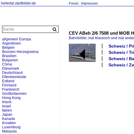
hellertal.startbilder.de
Forum
Impressum
CEV ABeh 2/6 7508 und MOB HG
Bahnbilder, mal klassisch und mal ande
allgemein Europa
Argentinien
Schweiz / P
Belgien
Bosnien-Herzegowina
Schweiz / Tr
Brasilien
Schweiz / B
Bulgarien
China
Schweiz / Z
Dänemark
Deutschland
Elfenbeinküste
Estland
Finnland
Frankreich
Großbritannien
Hong Kong
Irland
Israel
Italien
Japan
Kanada
Kroatien
Luxemburg
Malaysia