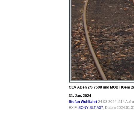
CEV ABeh 2/6 7508 und MOB HGem 2/2
31. Jan. 2024
Stefan Wohlfahrt
24.03.2024, 514 Aufr
EXIF:
SONY SLT-A37
, Datum 2024:01:31