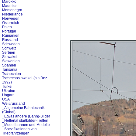
Marokko
Mauritius
Montenegro
Niederlande
Norwegen
Österreich
Polen
Portugal
Rumänien
Russland
Schweden
Schweiz
Serbien
Slowakei
Slowenien
Spanien
Tansania
Tschechien
Tschechoslowakei (bis Dez.
1992)
Türkei
Ukraine
Ungarn
USA
Weißrussland
_Allgemeine Bahntechnik
(Global)
_Etwas andere (Bahn)-Bilder
_Hellertal startbilder-Treffen
_Modellbahnen und Modelle
_Spezifikationen von
Triebfahrzeugen