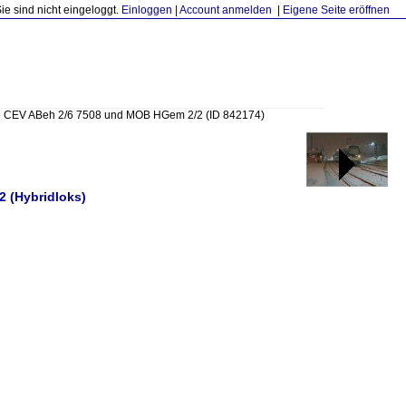
Sie sind nicht eingeloggt.
Einloggen
|
Account anmelden
|
Eigene Seite eröffnen
»
CEV ABeh 2/6 7508 und MOB HGem 2/2
(ID 842174)
2 (Hybridloks)