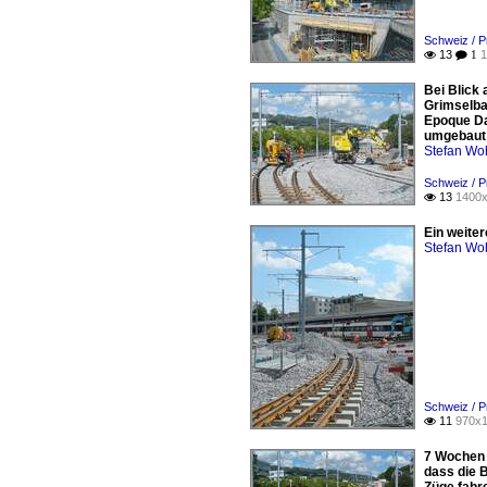
Schweiz / 
13
1

 1
Bei Blick
Grimselba
Epoque Da
umgebaut 
Stefan Woh
Schweiz / 
13
1400x

Ein weite
Stefan Woh
Schweiz / 
11
970x1

7 Wochen 
dass die 