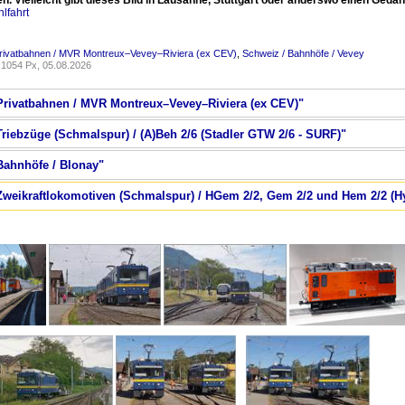
n. Vielleicht gibt dieses Bild in Lausanne, Stuttgart oder anderswo einen Ged
lfahrt
Privatbahnen / MVR Montreux–Vevey–Riviera (ex CEV)
,
Schweiz / Bahnhöfe / Vevey
1054 Px, 05.08.2026
 Privatbahnen / MVR Montreux–Vevey–Riviera (ex CEV)"
Triebzüge (Schmalspur) / (A)Beh 2/6 (Stadler GTW 2/6 - SURF)"
 Bahnhöfe / Blonay"
 Zweikraftlokomotiven (Schmalspur) / HGem 2/2, Gem 2/2 und Hem 2/2 (H