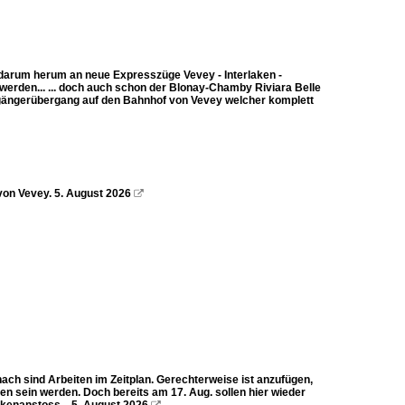
darum herum an neue Expresszüge Vevey - Interlaken -
erden... ... doch auch schon der Blonay-Chamby Riviara Belle
sgängerübergang auf den Bahnhof von Vevey welcher komplett
on Vevey. 5. August 2026

ch sind Arbeiten im Zeitplan. Gerechterweise ist anzufügen,
en sein werden. Doch bereits am 17. Aug. sollen hier wieder