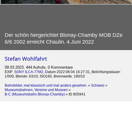
Der schön hergerichtet Blonay-Chamby MOB DZe
6/6 2002 erreicht Chaulin.
4.Juni 2022
Stefan Wohlfahrt
09.03.2023, 444 Aufrufe, 0 Kommentare
EXIF:
SONY ILCA-77M2
, Datum 2022:06:04 16:27:31, Belichtungsdauer:
1/500, Blende: 63/10, ISO160, Brennweite: 180/10
Bahnbilder, mal klassisch und mal anders gesehen.
»
Schweiz
»
Museumsbahnen, Vereine und Museen
»
B-C (Museumsbahn Blonay-Chamby)
»
ID 805941