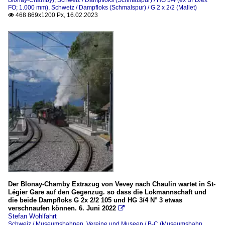
Blonay-Chamby)
,
Schweiz / Dampfloks (Schmalspur) / HG 3/4 (ex BFD/ex
FO; 1.000 mm)
,
Schweiz / Dampfloks (Schmalspur) / G 2 x 2/2 (Mallet)
468 869x1200 Px, 16.02.2023

Der Blonay-Chamby Extrazug von Vevey nach Chaulin wartet in St-
Légier Gare auf den Gegenzug. so dass die Lokmannschaft und
die beide Dampfloks G 2x 2/2 105 und HG 3/4 N° 3 etwas
verschnaufen können. 6. Juni 2022

Stefan Wohlfahrt
Schweiz / Museumsbahnen, Vereine und Museen / B-C (Museumsbahn