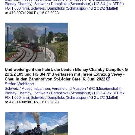
Blonay-Chamby)
,
Schweiz / Dampfloks (Schmalspur) / HG 3/4 (ex BFD/ex
FO; 1.000 mm)
,
Schweiz / Dampfloks (Schmalspur) / G 2 x 2/2 (Mallet)
470 897x1200 Px, 16.02.2023

Und weiter geht die Fahrt: die beiden Blonay-Chamby Dampflok G
2x 2/2 105 und HG 3/4 N° 3 verlassen mit ihrem Extrazug Vevey -
Chaulin den Bahnhof von St-Légier Gare. 6. Juni 2022

Stefan Wohlfahrt
Schweiz / Museumsbahnen, Vereine und Museen / B-C (Museumsbahn
Blonay-Chamby)
,
Schweiz / Dampfloks (Schmalspur) / HG 3/4 (ex BFD/ex
FO; 1.000 mm)
,
Schweiz / Dampfloks (Schmalspur) / G 2 x 2/2 (Mallet)
470 1400x881 Px, 16.02.2023
