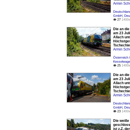
Armin Sch
Deutschland
GmbH
,
Deu
27
1400x

Die an di
am 23 Jul
Allach un
Höchstgesc
Tschechien
Armin Sch
Österreich 
Kesselwag
25
1400x

Die an di
am 23 Jul
Allach un
Höchstgesc
Tschechien
Armin Sch
Deutschland
GmbH
,
Deu
23
1400x

Die weiße
geschloss
ist z.Z. 