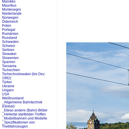
Marokko
Mauritius
Montenegro
Niederlande
Norwegen
Österreich
Polen
Portugal
Rumänien
Russland
Schweden
Schweiz
Serbien
Slowakei
Slowenien
Spanien
Tansania
Tschechien
Tschechoslowakei (bis Dez.
1992)
Türkei
Ukraine
Ungarn
USA
Weißrussland
_Allgemeine Bahntechnik
(Global)
_Etwas andere (Bahn)-Bilder
_Hellertal startbilder-Treffen
_Modellbahnen und Modelle
_Spezifikationen von
Triebfahrzeugen