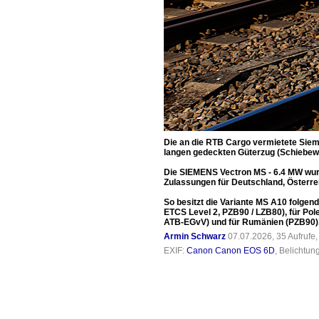
Die an die RTB Cargo vermietete Siem
langen gedeckten Güterzug (Schiebewa
Die SIEMENS Vectron MS - 6.4 MW wurd
Zulassungen für Deutschland, Österreic
So besitzt die Variante MS A10 folgen
ETCS Level 2, PZB90 / LZB80), für Pole
ATB-EGvV) und für Rumänien (PZB90)
Armin Schwarz
07.07.2026, 35 Aufrufe
EXIF:
Canon Canon EOS 6D
, Belichtun