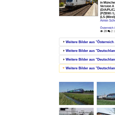
in Münche
Version A
(D/A/PL/C
(PZB90 / L
(LS (Mire
Armin Sch
Österreich 
28
1

 2
Weitere Bilder aus "Österreic
Weitere Bilder aus "Deutschla
Weitere Bilder aus "Deutschla
Weitere Bilder aus "Deutschla