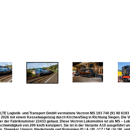
e LTE Logistik- und Transport GmbH vermietete Vectron MS 193 740 (91 80 6193
i 2026 mit einem Kesselwagenzug durch Kirchen/Sieg in Richtung Siegen. Die 
ter der Fabriknummer 22433 gebaut. Diese Vectron Lokomotive ist als MS – Lo
hwindigkeit von 200 km/h konzipiert. Sie ist in der Variante A10 ausgeführt un
, Slowakei, Ungarn, Niederlande und Rumänien (D / A / PL / CZ / SK / H / NL und