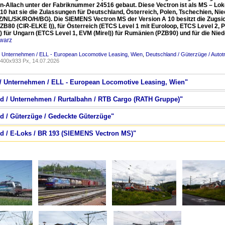
n-Allach unter der Fabriknummer 24516 gebaut. Diese Vectron ist als MS – Lok
 10 hat sie die Zulassungen für Deutschland, Österreich, Polen, Tschechien, N
Z/NL/SK/RO/H/BG). Die SIEMENS Vectron MS der Version A 10 besitzt die Zugs
ZB80 (CIR-ELKE I)), für Österreich (ETCS Level 1 mit Euroloop, ETCS Level 2, 
l)) für Ungarn (ETCS Level 1, EVM (Mirel)) für Rumänien (PZB90) und für die N
warz
/ Unternehmen / ELL - European Locomotive Leasing, Wien
,
Deutschland / Güterzüge / Auto
400x933 Px, 14.07.2026
h / Unternehmen / ELL - European Locomotive Leasing, Wien"
nd / Unternehmen / Rurtalbahn / RTB Cargo (RATH Gruppe)"
nd / Güterzüge / Gedeckte Güterzüge"
nd / E-Loks / BR 193 (SIEMENS Vectron MS)"