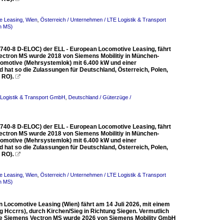
e Leasing, Wien
,
Österreich / Unternehmen / LTE Logistik & Transport
n MS)
 740-8 D-ELOC) der ELL - European Locomotive Leasing, fährt
Vectron MS wurde 2018 von Siemens Mobilitiy in München-
komotive (Mehrsystemlok) mit 6.400 kW und einer
d hat so die Zulassungen für Deutschland, Österreich, Polen,
 RO).

 Logistik & Transport GmbH
,
Deutschland / Güterzüge /
 740-8 D-ELOC) der ELL - European Locomotive Leasing, fährt
Vectron MS wurde 2018 von Siemens Mobilitiy in München-
komotive (Mehrsystemlok) mit 6.400 kW und einer
d hat so die Zulassungen für Deutschland, Österreich, Polen,
 RO).

e Leasing, Wien
,
Österreich / Unternehmen / LTE Logistik & Transport
n MS)
Locomotive Leasing (Wien) fährt am 14 Juli 2026, mit einem
Hccrrs), durch Kirchen/Sieg in Richtung Siegen. Vermutlich
. Die Siemens Vectron MS wurde 2026 von Siemens Mobility GmbH