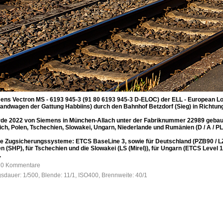
ens Vectron MS - 6193 945-3 (91 80 6193 945-3 D-ELOC) der ELL - European Lo
ndwagen der Gattung Habbiins) durch den Bahnhof Betzdorf (Sieg) in Richtung
e 2022 von Siemens in München-Allach unter der Fabriknummer 22989 gebaut. Si
h, Polen, Tschechien, Slowakei, Ungarn, Niederlande und Rumänien (D / A / PL /
de Zugsicherungssysteme: ETCS BaseLine 3, sowie für Deutschland (PZB90 / LZB
n (SHP), für Tschechien und die Slowakei (LS (Mirel)), für Ungarn (ETCS Level 1
.
, 0 Kommentare
gsdauer: 1/500, Blende: 11/1, ISO400, Brennweite: 40/1