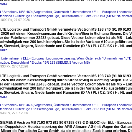
warz
 / Strecken / KBS 460 (Siegstrecke)
,
Österreich / Unternehmen / ELL - European Locomotiv
tschland / Güterzüge / Kesselwagenzüge
,
Deutschland / E-Loks / BR 193 (SIEMENS Vectro
1000 Px, 27.07.2026
e LTE Logistik- und Transport GmbH vermietete Vectron MS 193 740 (91 80 6193
i 2026 mit einem Kesselwagenzug durch Kirchen/Sieg in Richtung Siegen. Die 
ter der Fabriknummer 22433 gebaut. Diese Vectron Lokomotive ist als MS – Lo
hwindigkeit von 200 km/h konzipiert. Sie ist in der Variante A10 ausgeführt un
, Slowakei, Ungarn, Niederlande und Rumänien (D / A / PL / CZ / SK / H / NL und
warz
/ Unternehmen / ELL - European Locomotive Leasing, Wien
,
Österreich / Unternehmen / LTE
enzüge
,
Deutschland / E-Loks / BR 193 (SIEMENS Vectron MS)
933 Px, 27.07.2026
e LTE Logistik- und Transport GmbH vermietete Vectron MS 193 740 (91 80 6193
i 2026 mit einem Kesselwagenzug durch Kirchen/Sieg in Richtung Siegen. Die 
ter der Fabriknummer 22433 gebaut. Diese Vectron Lokomotive ist als MS – Lo
hwindigkeit von 200 km/h konzipiert. Sie ist in der Variante A10 ausgeführt un
, Slowakei, Ungarn, Niederlande und Rumänien (D / A / PL / CZ / SK / H / NL und
warz
 / Strecken / KBS 460 (Siegstrecke)
,
Österreich / Unternehmen / ELL - European Locomotiv
tschland / Güterzüge / Kesselwagenzüge
,
Deutschland / E-Loks / BR 193 (SIEMENS Vectro
933 Px, 27.07.2026
 SIEMENS Vectron MS 7193 673 (91 80 67193 673-2 D-ELOC) der ELL - European 
en Doppelstock-Autotransportzug der ARS Altmann AG (mit Wagen der Gattung 
der Mieter die Rurtalbahn Cargo GmbH, da sie meist diese Zugleistung erbringt