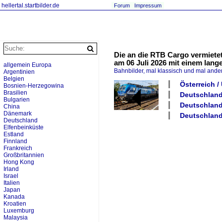
hellertal.startbilder.de
Forum
Impressum
Die an die RTB Cargo vermiete
am 06 Juli 2026 mit einem lan
allgemein Europa
Bahnbilder, mal klassisch und mal ande
Argentinien
Belgien
Österreich 
Bosnien-Herzegowina
Brasilien
Deutschland
Bulgarien
Deutschland
China
Dänemark
Deutschland
Deutschland
Elfenbeinküste
Estland
Finnland
Frankreich
Großbritannien
Hong Kong
Irland
Israel
Italien
Japan
Kanada
Kroatien
Luxemburg
Malaysia