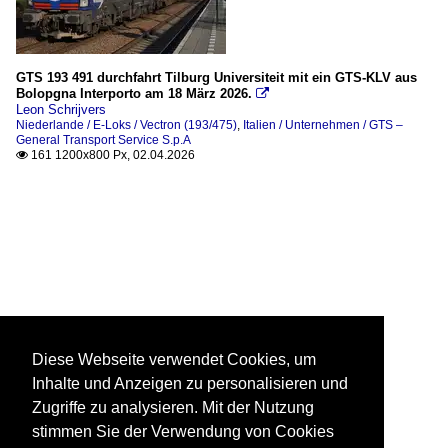
GTS 193 491 durchfahrt Tilburg Universiteit mit ein GTS-KLV aus
Bolopgna Interporto am 18 März 2026.

Leon Schrijvers
Niederlande / E-Loks / Vectron (193/475)
,
Italien / Unternehmen / GTS –
General Transport Service S.p.A
161 1200x800 Px, 02.04.2026

Diese Webseite verwendet Cookies, um
Inhalte und Anzeigen zu personalisieren und
Zugriffe zu analysieren. Mit der Nutzung
stimmen Sie der Verwendung von Cookies