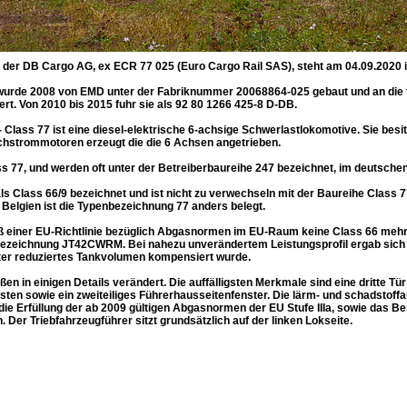
 der DB Cargo AG, ex ECR 77 025 (Euro Cargo Rail SAS), steht am 04.09.2020 i
de 2008 von EMD unter der Fabriknummer 20068864-025 gebaut und an die fr
rt. Von 2010 bis 2015 fuhr sie als 92 80 1266 425-8 D-DB.
ass 77 ist eine diesel-elektrische 6-achsige Schwerlastlokomotive. Sie besitz
ichstrommotoren erzeugt die die 6 Achsen angetrieben.
ss 77, und werden oft unter der Betreiberbaureihe 247 bezeichnet, im deutschen
als Class 66/9 bezeichnet und ist nicht zu verwechseln mit der Baureihe Class 77
Belgien ist die Typenbezeichnung 77 anders belegt.
 einer EU-Richtlinie bezüglich Abgasnormen im EU-Raum keine Class 66 mehr 
Bezeichnung JT42CWRM. Bei nahezu unverändertem Leistungsprofil ergab sich 
iter reduziertes Tankvolumen kompensiert wurde.
en in einigen Details verändert. Die auffälligsten Merkmale sind eine dritte Tür
en sowie ein zweiteiliges Führerhausseitenfenster. Die lärm- und schadstoffa
die Erfüllung der ab 2009 gültigen Abgasnormen der EU Stufe IIIa, sowie das 
. Der Triebfahrzeugführer sitzt grundsätzlich auf der linken Lokseite.