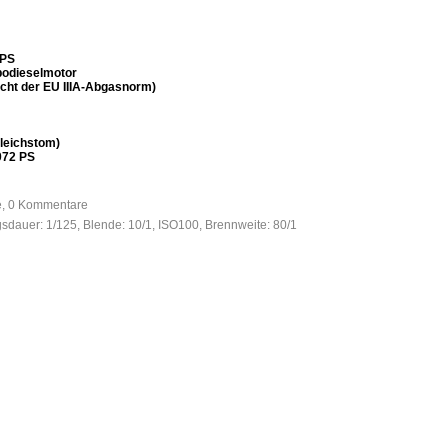
 PS
rbodieselmotor
cht der EU IIIA-Abgasnorm)
leichstom)
072 PS
fe, 0 Kommentare
gsdauer: 1/125, Blende: 10/1, ISO100, Brennweite: 80/1