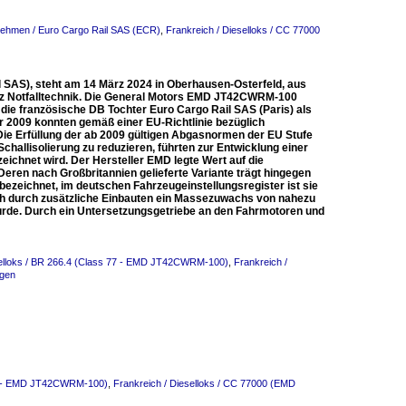
nehmen / Euro Cargo Rail SAS (ECR)
,
Frankreich / Dieselloks / CC 77000
 SAS), steht am 14 März 2024 in Oberhausen-Osterfeld, aus
etz Notfalltechnik. Die General Motors EMD JT42CWRM-100
ie französische DB Tochter Euro Cargo Rail SAS (Paris) als
 2009 konnten gemäß einer EU-Richtlinie bezüglich
 Erfüllung der ab 2009 gültigen Abgasnormen der EU Stufe
hallisolierung zu reduzieren, führten zur Entwicklung einer
chnet wird. Der Hersteller EMD legte Wert auf die
 Deren nach Großbritannien gelieferte Variante trägt hingegen
bezeichnet, im deutschen Fahrzeugeinstellungsregister ist sie
ich durch zusätzliche Einbauten ein Massezuwachs von nahezu
wurde. Durch ein Untersetzungsgetriebe an den Fahrmotoren und
selloks / BR 266.4 (Class 77 - EMD JT42CWRM-100)
,
Frankreich /
agen
 77 - EMD JT42CWRM-100)
,
Frankreich / Dieselloks / CC 77000 (EMD