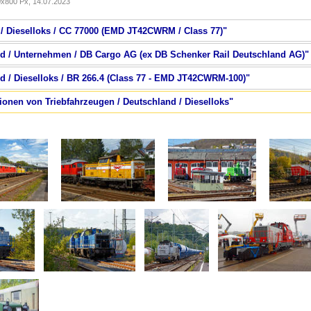
x800 Px, 14.07.2023
h / Dieselloks / CC 77000 (EMD JT42CWRM / Class 77)"
nd / Unternehmen / DB Cargo AG (ex DB Schenker Rail Deutschland AG)"
nd / Dieselloks / BR 266.4 (Class 77 - EMD JT42CWRM-100)"
tionen von Triebfahrzeugen / Deutschland / Dieselloks"