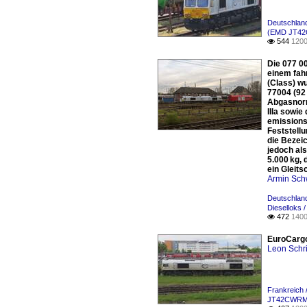
Deutschlan
(EMD JT42
544
1200

Die 077 0
einem fah
(Class) w
77004 (92
Abgasnorm
IIIa sowie
emissions
Feststellu
die Bezeic
jedoch al
5.000 kg,
ein Gleit
Armin Sch
Deutschlan
Dieselloks
472
1400

EuroCargor
Leon Schri
Frankreich 
JT42CWRM /