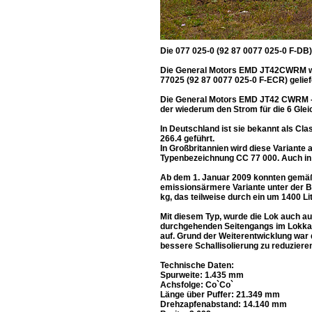
Die 077 025-0 (92 87 0077 025-0 F-DB)
Die General Motors EMD JT42CWRM wur
77025 (92 87 0077 025-0 F-ECR) geliefe
Die General Motors EMD JT42 CWRM - Cl
der wiederum den Strom für die 6 Gle
In Deutschland ist sie bekannt als Cla
266.4 geführt.
In Großbritannien wird diese Variante 
Typenbezeichnung CC 77 000. Auch in 
Ab dem 1. Januar 2009 konnten gemäß
emissionsärmere Variante unter der 
kg, das teilweise durch ein um 1400 L
Mit diesem Typ, wurde die Lok auch auß
durchgehenden Seitengangs im Lokkast
auf. Grund der Weiterentwicklung war 
bessere Schallisolierung zu reduzieren
Technische Daten:
Spurweite: 1.435 mm
Achsfolge: Co`Co`
Länge über Puffer: 21.349 mm
Drehzapfenabstand: 14.140 mm