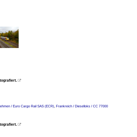
grafiert.

nehmen / Euro Cargo Rail SAS (ECR)
,
Frankreich / Dieselloks / CC 77000
grafiert.
