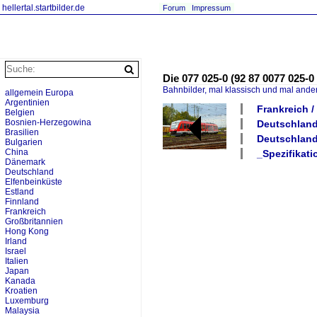
hellertal.startbilder.de
Forum
Impressum
Die 077 025-0 (92 87 0077 025-
Bahnbilder, mal klassisch und mal ande
allgemein Europa
Argentinien
Frankreich 
Belgien
Bosnien-Herzegowina
Deutschland
Brasilien
Deutschland
Bulgarien
China
_Spezifikati
Dänemark
Deutschland
Elfenbeinküste
Estland
Finnland
Frankreich
Großbritannien
Hong Kong
Irland
Israel
Italien
Japan
Kanada
Kroatien
Luxemburg
Malaysia