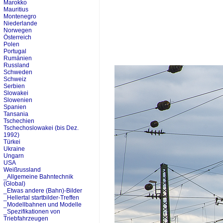
Marokko
Mauritius
Montenegro
Niederlande
Norwegen
Österreich
Polen
Portugal
Rumänien
Russland
Schweden
Schweiz
Serbien
Slowakei
Slowenien
Spanien
Tansania
Tschechien
Tschechoslowakei (bis Dez.
1992)
Türkei
Ukraine
Ungarn
USA
Weißrussland
_Allgemeine Bahntechnik
(Global)
_Etwas andere (Bahn)-Bilder
_Hellertal startbilder-Treffen
_Modellbahnen und Modelle
_Spezifikationen von
Triebfahrzeugen