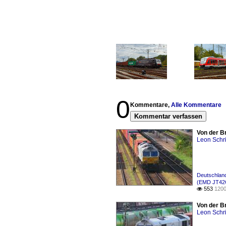
0
Kommentare,
Alle Kommentare
Kommentar verfassen
Von der B
Leon Schri
Deutschlan
(EMD JT42
553
1200

Von der B
Leon Schri