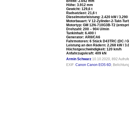
Breite: 2.692 mm
Höhe: 3.912 mm
Gewicht: 129,6 t
Radsatzlast: 21,6 t
Dieselmotorleistung: 2.420 kW / 3.290
Motorbauart: V 12-Zylinder-2-Takt-Tu
Motortyp: GM 12N-710G3B-T2 (entspri
Drehzahl: 200 – 904 U/min
Tankinhalt: 6.400 l
Generator: AR8/CA6
Fahrmotoren: 6 Stück D43TRC (DC / G
Leistung an den Rädern: 2.268 kW / 3.
Höchstgeschwindigkeit: 120 km/h
Anfahrzugskraft: 409 kN
Armin Schwarz
10.10.2020, 892 Aufru
EXIF:
Canon Canon EOS 6D
, Belichtun