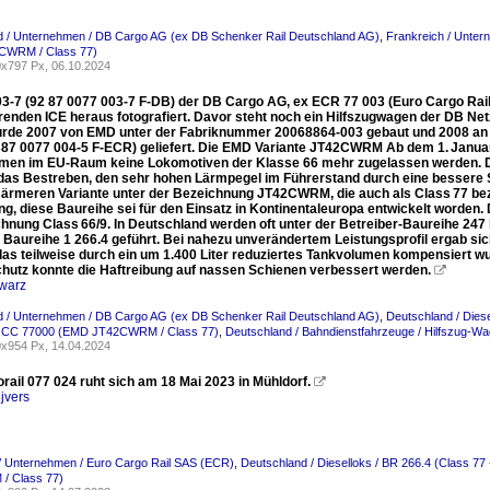
d / Unternehmen / DB Cargo AG (ex DB Schenker Rail Deutschland AG)
,
Frankreich / Unter
CWRM / Class 77)
x797 Px, 06.10.2024
03-7 (92 87 0077 003-7 F-DB) der DB Cargo AG, ex ECR 77 003 (Euro Cargo Rail
renden ICE heraus fotografiert. Davor steht noch ein Hilfszugwagen der DB N
urde 2007 von EMD unter der Fabriknummer 20068864-003 gebaut und 2008 an d
 87 0077 004-5 F-ECR) geliefert. Die EMD Variante JT42CWRM Ab dem 1. Januar
en im EU-Raum keine Lokomotiven der Klasse 66 mehr zugelassen werden. Die
 das Bestreben, den sehr hohen Lärmpegel im Führerstand durch eine bessere Sc
ärmeren Variante unter der Bezeichnung JT42CWRM, die auch als Class 77 bezei
ng, diese Baureihe sei für den Einsatz in Kontinentaleuropa entwickelt worden.
hnung Class 66/9. In Deutschland werden oft unter der Betreiber-Baureihe 247 
s Baureihe 1 266.4 geführt. Bei nahezu unverändertem Leistungsprofil ergab s
 das teilweise durch ein um 1.400 Liter reduziertes Tankvolumen kompensiert 
schutz konnte die Haftreibung auf nassen Schienen verbessert werden.

warz
d / Unternehmen / DB Cargo AG (ex DB Schenker Rail Deutschland AG)
,
Deutschland / Die
 / CC 77000 (EMD JT42CWRM / Class 77)
,
Deutschland / Bahndienstfahrzeuge / Hilfszug-W
x954 Px, 14.04.2024
ail 077 024 ruht sich am 18 Mai 2023 in Mühldorf.

jvers
/ Unternehmen / Euro Cargo Rail SAS (ECR)
,
Deutschland / Dieselloks / BR 266.4 (Class
 Class 77)