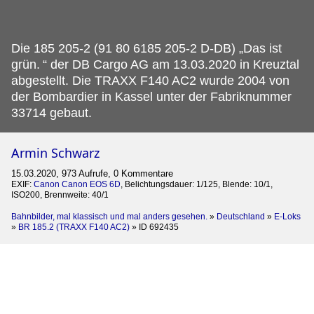
Die 185 205-2 (91 80 6185 205-2 D-DB) „Das ist
grün.
“ der DB Cargo AG am 13.03.2020 in Kreuztal
abgestellt. Die TRAXX F140 AC2 wurde 2004 von
der Bombardier in Kassel unter der Fabriknummer
33714 gebaut.
Armin Schwarz
15.03.2020, 973 Aufrufe, 0 Kommentare
EXIF:
Canon Canon EOS 6D
, Belichtungsdauer: 1/125, Blende: 10/1,
ISO200, Brennweite: 40/1
Bahnbilder, mal klassisch und mal anders gesehen.
»
Deutschland
»
E-Loks
»
BR 185.2 (TRAXX F140 AC2)
»
ID 692435