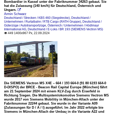
Bombardier in Kassel unter der Fabriknummer 34263 gebaut. Sie
hat die Zulassung (140 km/h) für Deutschland, Österreich und
Ungarn.

Armin Schwarz
Deutschland / Strecken / KBS 460 (Siegstrecke)
,
Deutschland /
Unternehmen / Rurtalbahn / RTB Cargo (RATH Gruppe)
,
Deutschland /
Güterzüge / Autotransportzüge
,
Österreich / Unternehmen / Hödlmayr
International AG
,
Deutschland / E-Loks / BR 193 (SIEMENS Vectron MS)
449 1400x967 Px, 22.09.2024

Die SIEMENS Vectron MS X4E – 664 / 193 664-0 (91 80 6193 664-0
D-DISPO) der BRCE - Beacon Rail Capital Europe (München) fährt
am 21 September 2024 mit einem KLV-Zug durch Eiserfeld in
Richtung Siegen. Die Multisystemlokomotive Siemens Vectron MS
wurde 2017 von Siemens Mobilitiy in München-Allach unter der
Fabriknummer 22244 gebaut. Sie wurde in der Variante A09
(Zulassungen für D / A / I) ausgeführt. Im Jahr 2022 erfolgte bie
Siemens in München-Allach der Umbau in die Variante A22 und