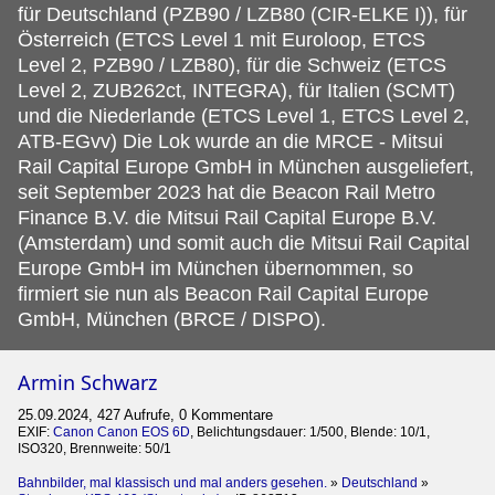
für Deutschland (PZB90 / LZB80 (CIR-ELKE I)), für
Österreich (ETCS Level 1 mit Euroloop, ETCS
Level 2, PZB90 / LZB80), für die Schweiz (ETCS
Level 2, ZUB262ct, INTEGRA), für Italien (SCMT)
und die Niederlande (ETCS Level 1, ETCS Level 2,
ATB-EGvv) Die Lok wurde an die MRCE - Mitsui
Rail Capital Europe GmbH in München ausgeliefert,
seit September 2023 hat die Beacon Rail Metro
Finance B.V. die Mitsui Rail Capital Europe B.V.
(Amsterdam) und somit auch die Mitsui Rail Capital
Europe GmbH im München übernommen, so
firmiert sie nun als Beacon Rail Capital Europe
GmbH, München (BRCE / DISPO).
Armin Schwarz
25.09.2024, 427 Aufrufe, 0 Kommentare
EXIF:
Canon Canon EOS 6D
, Belichtungsdauer: 1/500, Blende: 10/1,
ISO320, Brennweite: 50/1
Bahnbilder, mal klassisch und mal anders gesehen.
»
Deutschland
»