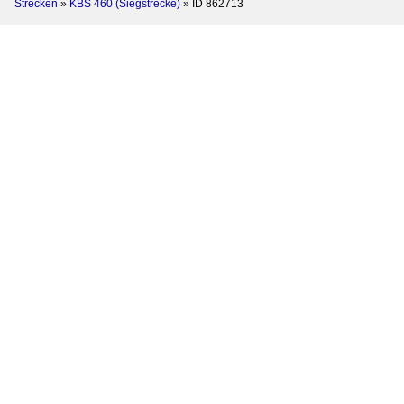
Strecken
»
KBS 460 (Siegstrecke)
»
ID 862713