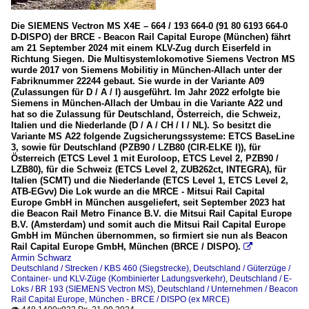
Die SIEMENS Vectron MS X4E – 664 / 193 664-0 (91 80 6193 664-0
D-DISPO) der BRCE - Beacon Rail Capital Europe (München) fährt
am 21 September 2024 mit einem KLV-Zug durch Eiserfeld in
Richtung Siegen. Die Multisystemlokomotive Siemens Vectron MS
wurde 2017 von Siemens Mobilitiy in München-Allach unter der
Fabriknummer 22244 gebaut. Sie wurde in der Variante A09
(Zulassungen für D / A / I) ausgeführt. Im Jahr 2022 erfolgte bie
Siemens in München-Allach der Umbau in die Variante A22 und
hat so die Zulassung für Deutschland, Österreich, die Schweiz,
Italien und die Niederlande (D / A / CH / I / NL). So besitzt die
Variante MS A22 folgende Zugsicherungssysteme: ETCS BaseLine
3, sowie für Deutschland (PZB90 / LZB80 (CIR-ELKE I)), für
Österreich (ETCS Level 1 mit Euroloop, ETCS Level 2, PZB90 /
LZB80), für die Schweiz (ETCS Level 2, ZUB262ct, INTEGRA), für
Italien (SCMT) und die Niederlande (ETCS Level 1, ETCS Level 2,
ATB-EGvv) Die Lok wurde an die MRCE - Mitsui Rail Capital
Europe GmbH in München ausgeliefert, seit September 2023 hat
die Beacon Rail Metro Finance B.V. die Mitsui Rail Capital Europe
B.V. (Amsterdam) und somit auch die Mitsui Rail Capital Europe
GmbH im München übernommen, so firmiert sie nun als Beacon
Rail Capital Europe GmbH, München (BRCE / DISPO).

Armin Schwarz
Deutschland / Strecken / KBS 460 (Siegstrecke)
,
Deutschland / Güterzüge /
Container- und KLV-Züge (Kombinierter Ladungsverkehr)
,
Deutschland / E-
Loks / BR 193 (SIEMENS Vectron MS)
,
Deutschland / Unternehmen / Beacon
Rail Capital Europe, München - BRCE / DISPO (ex MRCE)