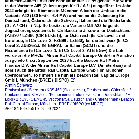
München-Allach unter der Fabriknummer 22199 gebaut. Sie wurde
in der Variante A09 (Zulassungen für D / A / I) ausgeführt. Im Jahr
2022 erfolgte bei Siemens in München-Allach der Umbau in die
Variante A22 (160 km/h - 6.4 MW) und hat so die Zulassung für
Deutschland, Österreich, die Schweiz, Italien und die Niederlande
(D / A / CH / I / NL). So besitzt die Variante MS A22 folgende
Zugsicherungssysteme: ETCS BaseLine 3, sowie für Deutschland
(PZB90 / LZB80 (CIR-ELKE I)), für Österreich (ETCS Level 1 mit
Euroloop, ETCS Level 2, PZB90 / LZB80), für die Schweiz (ETCS
Level 2, ZUB262ct, INTEGRA), für Italien (SCMT) und die
Niederlande (ETCS Level 1, ETCS Level 2, ATB-EGvv) Die Lok
wurde an die MRCE - Mitsui Rail Capital Europe GmbH in München
ausgeliefert, seit September 2023 hat die Beacon Rail Metro
Finance B.V. die Mitsui Rail Capital Europe B.V. (Amsterdam) und
somit auch die Mitsui Rail Capital Europe GmbH im München
übernommen, so firmiert sie nun als Beacon Rail Capital Europe
GmbH, München (BRCE / DISPO).

Armin Schwarz
Deutschland / Strecken / KBS 460 (Siegstrecke)
,
Deutschland / Güterzüge /
Container- und KLV-Züge (Kombinierter Ladungsverkehr)
,
Deutschland / E-
Loks / BR 193 (SIEMENS Vectron MS)
,
Deutschland / Unternehmen / Beacon
Rail Capital Europe, München - BRCE / DISPO (ex MRCE)
418 1400x955 Px, 25.09.2024
