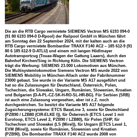
Die an die RTB Cargo vermietete SIEMENS Vectron MS 6193 094-0
(91 80 6193 094-0 D-Rpool) der Railpool GmbH in München fährt
am Sonntag den 22 September 2024, mit der kalten auch an die
RTB Cargo vermietete Bombardier TRAXX F140 AC2 – 185 612-9 (91
80 6 185 612-9 D-ATLU) und einem mit langen Hödlmayer
Autotransportzug (Touax-Wagen der Gattung Laaers), durch den
Bahnhof Kirchen/Sieg in Richtung Köln. Die SIEMENS Vectron
trägt die Werbung: SIEMENS 23.000 Lokomotiven aus München.
Die Multisystemlokomotive Siemens Vectron MS wurde 2022 von
SIEMENS Mobilitiy in München-Allach unter der Fabriknummer
23000 gebaut. Sie wurde in der Variante MS A17 ausgeführt und
hat so die Zulassungen für Deutschland, Österreich, Polen,
Tschechien, die Slowakei, Ungarn, Rumänien, Slowenien, Kroatien
und Bulgarien (D-A-PL-CZ-SK-H-RO-SL-HR-BG). Für Serbien (SRB)
ist auch eine Zulassung vorgesehen, aber ist z.Z. noch
durchgestrichen. So besitzt die Variante MS A17 folgende
Zugsicherungssysteme: ETCS BaseLine 3, sowie für Deutschland
(PZB90 / LZB80 (CIR-ELKE I)), für Österreich (ETCS Level 1 mit
Euroloop, ETCS Level 2, PZB90 / LZB80), für Polen (SHP, für
Tschechien und Slowakei (LS (Mirel)), für Ungarn (ETCS Level 1,
EVM (Mirel)), sowie für Rumänien, Slowenien und Kroatien
(PZB90). Die Bombardier TRAXX F140 AC2 wurde 2008 von