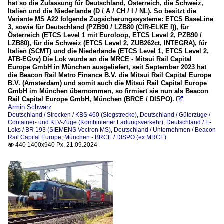
hat so die Zulassung für Deutschland, Österreich, die Schweiz,
Italien und die Niederlande (D / A / CH / I / NL). So besitzt die
Variante MS A22 folgende Zugsicherungssysteme: ETCS BaseLine
3, sowie für Deutschland (PZB90 / LZB80 (CIR-ELKE I)), für
Österreich (ETCS Level 1 mit Euroloop, ETCS Level 2, PZB90 /
LZB80), für die Schweiz (ETCS Level 2, ZUB262ct, INTEGRA), für
Italien (SCMT) und die Niederlande (ETCS Level 1, ETCS Level 2,
ATB-EGvv) Die Lok wurde an die MRCE - Mitsui Rail Capital
Europe GmbH in München ausgeliefert, seit September 2023 hat
die Beacon Rail Metro Finance B.V. die Mitsui Rail Capital Europe
B.V. (Amsterdam) und somit auch die Mitsui Rail Capital Europe
GmbH im München übernommen, so firmiert sie nun als Beacon
Rail Capital Europe GmbH, München (BRCE / DISPO).

Armin Schwarz
Deutschland / Strecken / KBS 460 (Siegstrecke)
,
Deutschland / Güterzüge /
Container- und KLV-Züge (Kombinierter Ladungsverkehr)
,
Deutschland / E-
Loks / BR 193 (SIEMENS Vectron MS)
,
Deutschland / Unternehmen / Beacon
Rail Capital Europe, München - BRCE / DISPO (ex MRCE)
440 1400x940 Px, 21.09.2024
