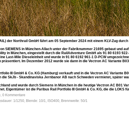
AIL) der Northrail GmbH fährt am 05 September 2024 mit einem KLV-Zug durch W
n SIEMENS in München-Allach unter der Fabriknummer 21695 gebaut und auf der
bility in München, eingestellt durch die RailAdventure GmbH als 91 80 6193 9
eine Last-Mile Dieseleinheit und wurde in 91 80 6192 961-1 D-PCW umgezeichnet
in präsentiert. Im Dezember 2012 wurde sie dann in die Vectron AC Variante B03
tfolio III GmbH & Co. KG (Hamburg) verkauft und in die Vectron AC Variante B
an die SkJb - Skandinaviska Jernbanor AB nach Schweden vermietet, später war
chland und wurde durch Siemens in München in die heutige Vectron AC B01 Var
 Eigentümer ist die Paribus Rail Portfolio III GmbH & Co. KG, die die LOKS für
fe, 0 Kommentare
gsdauer: 1/1250, Blende: 10/1, ISO400, Brennweite: 50/1