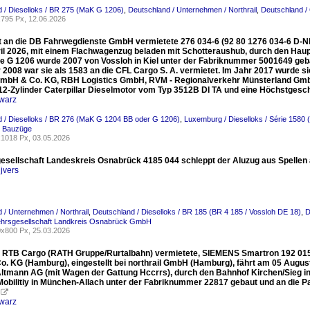
 / Dieselloks / BR 275 (MaK G 1206)
,
Deutschland / Unternehmen / Northrail
,
Deutschland /
795 Px, 12.06.2026
it an die DB Fahrwegdienste GmbH vermietete 276 034-6 (92 80 1276 034-6 D-N
il 2026, mit einem Flachwagenzug beladen mit Schotteraushub, durch den Hau
ie G 1206 wurde 2007 von Vossloh in Kiel unter der Fabriknummer 5001649 gebau
2008 war sie als 1583 an die CFL Cargo S. A. vermietet. Im Jahr 2017 wurde si
mbH & Co. KG, RBH Logistics GmbH, RVM - Regionalverkehr Münsterland GmbH
 12-Zylinder Caterpillar Dieselmotor vom Typ 3512B DI TA und eine Höchstgesc
warz
 / Dieselloks / BR 276 (MaK G 1204 BB oder G 1206)
,
Luxemburg / Dieselloks / Série 1580
/ Bauzüge
1018 Px, 03.05.2026
esellschaft Landeskreis Osnabrück 4185 044 schleppt der Aluzug aus Spellen a
jvers
 / Unternehmen / Northrail
,
Deutschland / Dieselloks / BR 185 (BR 4 185 / Vossloh DE 18)
,
D
ehrsgesellschaft Landkreis Osnabrück GmbH
x800 Px, 25.03.2026
e RTB Cargo (RATH Gruppe/Rurtalbahn) vermietete, SIEMENS Smartron 192 015-6 
. KG (Hamburg), eingestellt bei northrail GmbH (Hamburg), fährt am 05 Augu
ltmann AG (mit Wagen der Gattung Hccrrs), durch den Bahnhof Kirchen/Sieg 
obilitiy in München-Allach unter der Fabriknummer 22817 gebaut und an die Pari

warz