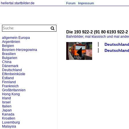
hellertal.startbilder.de
Forum
Impressum
Die 193 922-2 (91 80 6193 922
Bahnbilder, mal klassisch und mal ande
allgemein Europa
Argentinien
Deutschland 
Belgien
Bosnien-Herzegowina
Deutschland
Brasilien
Bulgarien
China
Dänemark
Deutschland
Elfenbeinküste
Estland
Finnland
Frankreich
Großbritannien
Hong Kong
Irland
Israel
Italien
Japan
Kanada
Kroatien
Luxemburg
Malaysia