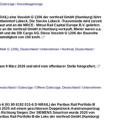
 Güterzüge / Kesselwagenzüge
RAIL) eine Vossloh G 1206 der northrail GmbH (Hamburg) fährt
ptbahnhof Lübeck. Die Stecke Lübeck -Travemünde wird zurzeit
t und an die MRCE - Mitsui Rail Capital Europe B.V. geliefert.
e an die northrail GmbH in Hamburg verkauft. Mieter waren u.a.
 und die DB Cargo AG. Diese Vossloh G 1206 der Baureihe
hwindigkeit von 100 km/h.

 (MaK G 1206)
,
Deutschland / Unternehmen / Northrail
,
Deutschland /
m 9 März 2026 und wird vom offenbarer Stelle fotografiert.

eutschland / Güterzüge / Offene Güterzüge
,
Deutschland / Unternehmen
(91 80 6192 015-6 D-NRAIL) der Paribus Rail Portfolio III
st 2025 mit einem geschlossen Doppelstock-Autotransportzug
in Richtung Siegen. Der SIEMENS Smartron wurde 2020 von
bus Rail Portfolio III die Loks der northrail GmbH (Hamburg)