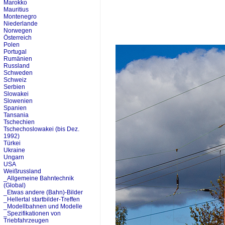
Marokko
Mauritius
Montenegro
Niederlande
Norwegen
Österreich
Polen
Portugal
Rumänien
Russland
Schweden
Schweiz
Serbien
Slowakei
Slowenien
Spanien
Tansania
Tschechien
Tschechoslowakei (bis Dez.
1992)
Türkei
Ukraine
Ungarn
USA
Weißrussland
_Allgemeine Bahntechnik
(Global)
_Etwas andere (Bahn)-Bilder
_Hellertal startbilder-Treffen
_Modellbahnen und Modelle
_Spezifikationen von
Triebfahrzeugen