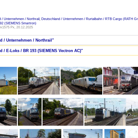
 / Unternehmen / Northrail
,
Deutschland / Unternehmen / Rurtalbahn / RTB Cargo (RATH G
192 (SIEMENS Smartron)
x1575 Px, 20.12.2025
d / Unternehmen / Northrail"
nd / E-Loks / BR 193 (SIEMENS Vectron AC)"