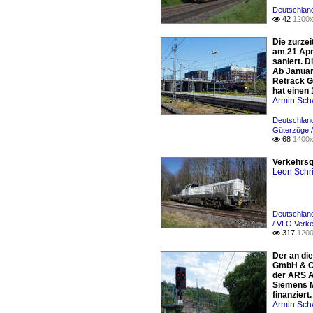
Deutschland
42
1200x

Die zurze
am 21 Apr
saniert. D
Ab Januar 
Retrack G
hat einen
Armin Sch
Deutschland
Güterzüge 
68
1400x

Verkehrsg
Leon Schri
Deutschland
/ VLO Verk
317
1200

Der an di
GmbH & Co
der ARS A
Siemens M
finanziert.
Armin Sch