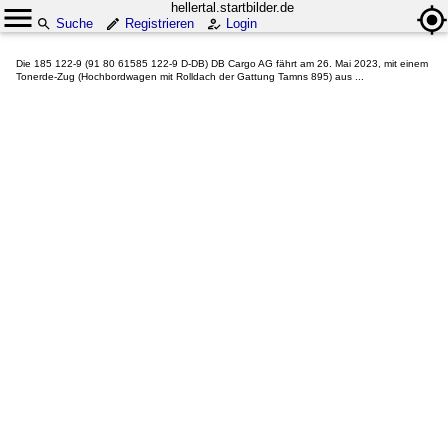
hellertal.startbilder.de
Suche
Registrieren
Login
Die 185 122-9 (91 80 61585 122-9 D-DB) DB Cargo AG fährt am 26. Mai 2023, mit einem
Tonerde-Zug (Hochbordwagen mit Rolldach der Gattung Tamns 895) aus ...