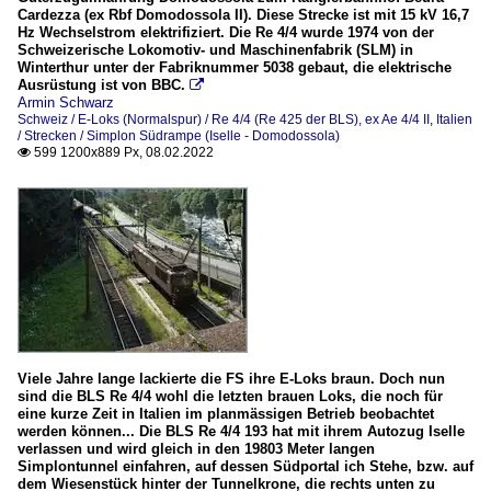
Cardezza (ex Rbf Domodossola II). Diese Strecke ist mit 15 kV 16,7
Hz Wechselstrom elektrifiziert. Die Re 4/4 wurde 1974 von der
Schweizerische Lokomotiv- und Maschinenfabrik (SLM) in
Winterthur unter der Fabriknummer 5038 gebaut, die elektrische
Ausrüstung ist von BBC.

Armin Schwarz
Schweiz / E-Loks (Normalspur) / Re 4/4 (Re 425 der BLS), ex Ae 4/4 II
,
Italien
/ Strecken / Simplon Südrampe (Iselle - Domodossola)
599 1200x889 Px, 08.02.2022

Viele Jahre lange lackierte die FS ihre E-Loks braun. Doch nun
sind die BLS Re 4/4 wohl die letzten brauen Loks, die noch für
eine kurze Zeit in Italien im planmässigen Betrieb beobachtet
werden können... Die BLS Re 4/4 193 hat mit ihrem Autozug Iselle
verlassen und wird gleich in den 19803 Meter langen
Simplontunnel einfahren, auf dessen Südportal ich Stehe, bzw. auf
dem Wiesenstück hinter der Tunnelkrone, die rechts unten zu