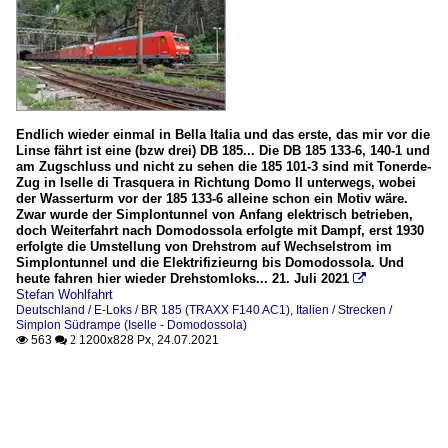
Endlich wieder einmal in Bella Italia und das erste, das mir vor die
Linse fährt ist eine (bzw drei) DB 185... Die DB 185 133-6, 140-1 und
am Zugschluss und nicht zu sehen die 185 101-3 sind mit Tonerde-
Zug in Iselle di Trasquera in Richtung Domo II unterwegs, wobei
der Wasserturm vor der 185 133-6 alleine schon ein Motiv wäre.
Zwar wurde der Simplontunnel von Anfang elektrisch betrieben,
doch Weiterfahrt nach Domodossola erfolgte mit Dampf, erst 1930
erfolgte die Umstellung von Drehstrom auf Wechselstrom im
Simplontunnel und die Elektrifizieurng bis Domodossola. Und
heute fahren hier wieder Drehstomloks... 21. Juli 2021

Stefan Wohlfahrt
Deutschland / E-Loks / BR 185 (TRAXX F140 AC1)
,
Italien / Strecken /
Simplon Südrampe (Iselle - Domodossola)
563
1200x828 Px, 24.07.2021

 2