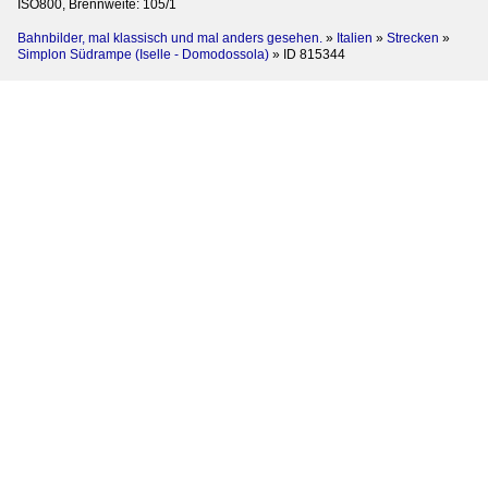
ISO800, Brennweite: 105/1
Bahnbilder, mal klassisch und mal anders gesehen.
»
Italien
»
Strecken
»
Simplon Südrampe (Iselle - Domodossola)
»
ID 815344