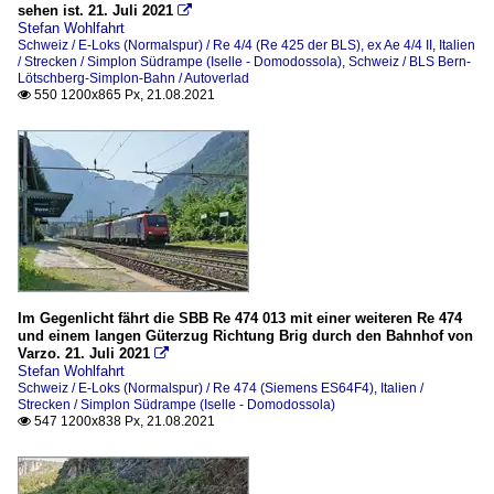
sehen ist. 21. Juli 2021

Stefan Wohlfahrt
Schweiz / E-Loks (Normalspur) / Re 4/4 (Re 425 der BLS), ex Ae 4/4 II
,
Italien
/ Strecken / Simplon Südrampe (Iselle - Domodossola)
,
Schweiz / BLS Bern-
Lötschberg-Simplon-Bahn / Autoverlad
550 1200x865 Px, 21.08.2021

Im Gegenlicht fährt die SBB Re 474 013 mit einer weiteren Re 474
und einem langen Güterzug Richtung Brig durch den Bahnhof von
Varzo. 21. Juli 2021

Stefan Wohlfahrt
Schweiz / E-Loks (Normalspur) / Re 474 (Siemens ES64F4)
,
Italien /
Strecken / Simplon Südrampe (Iselle - Domodossola)
547 1200x838 Px, 21.08.2021
