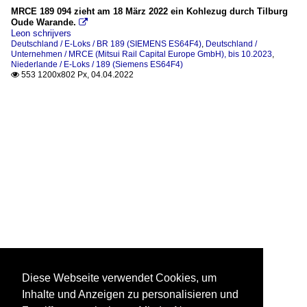
MRCE 189 094 zieht am 18 März 2022 ein Kohlezug durch Tilburg
Oude Warande.

Leon schrijvers
Deutschland / E-Loks / BR 189 (SIEMENS ES64F4)
,
Deutschland /
Unternehmen / MRCE (Mitsui Rail Capital Europe GmbH), bis 10.2023
,
Niederlande / E-Loks / 189 (Siemens ES64F4)
553 1200x802 Px, 04.04.2022

Diese Webseite verwendet Cookies, um
Inhalte und Anzeigen zu personalisieren und