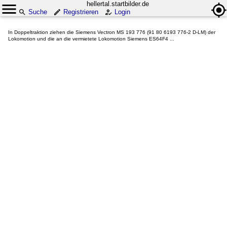
hellertal.startbilder.de
Suche
Registrieren
Login
In Doppeltraktion ziehen die Siemens Vectron MS 193 776 (91 80 6193 776-2 D-LM) der
Lokomotion und die an die vermietete Lokomotion Siemens ES64F4 ...