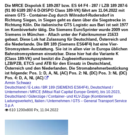
Die MRCE Dispolok E 189-287 bzw. ES 64 F4 - 287 / LZB 189 287-6
(91 80 6189 287-6 D-DISPO Class 189-VK) fährt am 11.04.2022 mit
einem GTS - Container-Zug durch Wilnsdorf-Rudersdorf in
Richtung Siegen, in Siegen geht es dann über die Siegstrecke in
Richtung Köln. Die italienische GTS Logistic aus Bari ist seit 1977
im Kombiverkehr tätig. Die Siemens EuroSprinter wurde 2009 von
Siemens in München - Allach unter der Fabriknummer 21633
gebaut. Diese Lok hat Zulassung für Deutschland, Österreich und
die Niederlande. Die BR 189 (Siemens ES64F4) hat eine Vier-
Stromsystem-Ausstattung. Sie ist in allen vier in Europa üblichen
Bahnstromsystemen einsetzbar. Diese hier hat die Variante K
(Class 189-VK) und besitzt die Zugbeeinflussungssysteme
LZB/PZB, ETCS und ATB für den Einsatz in Deutschland,
Österreich und den Niederlanden. Die Stromabnehmerbestückung
ist folgende: Pos. 1: D, A, NL (AC) Pos. 2: NL (DC) Pos. 3: NL (DC)
Pos. 4: D, A, NL (AC)

Armin Schwarz
Deutschland / E-Loks / BR 189 (SIEMENS ES64F4)
,
Deutschland /
Unternehmen / MRCE (Mitsui Rail Capital Europe GmbH), bis 10.2023
,
Deutschland / Güterzüge / Container- und KLV-Züge (Kombinierter
Ladungsverkehr)
,
Italien / Unternehmen / GTS – General Transport Service
S.p.A
610 1200x800 Px, 11.04.2022
