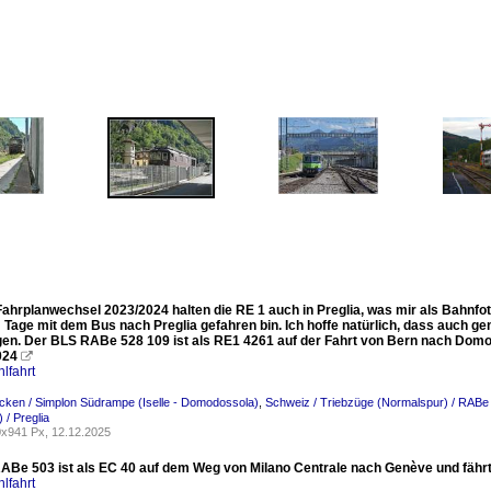
ahrplanwechsel 2023/2024 halten die RE 1 auch in Preglia, was mir als Bahnfot
 Tage mit dem Bus nach Preglia gefahren bin. Ich hoffe natürlich, dass auch ge
igen. Der BLS RABe 528 109 ist als RE1 4261 auf der Fahrt von Bern nach Domod
024

lfahrt
trecken / Simplon Südrampe (Iselle - Domodossola)
,
Schweiz / Triebzüge (Normalspur) / RABe 
) / Preglia
x941 Px, 12.12.2025
ABe 503 ist als EC 40 auf dem Weg von Milano Centrale nach Genève und fährt
lfahrt