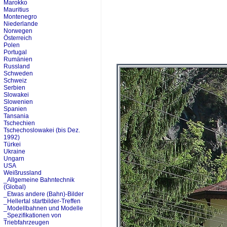
Marokko
Mauritius
Montenegro
Niederlande
Norwegen
Österreich
Polen
Portugal
Rumänien
Russland
Schweden
Schweiz
Serbien
Slowakei
Slowenien
Spanien
Tansania
Tschechien
Tschechoslowakei (bis Dez.
1992)
Türkei
Ukraine
Ungarn
USA
Weißrussland
_Allgemeine Bahntechnik
(Global)
_Etwas andere (Bahn)-Bilder
_Hellertal startbilder-Treffen
_Modellbahnen und Modelle
_Spezifikationen von
Triebfahrzeugen