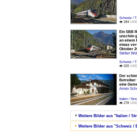
Schweiz / T
284
1400

Ein SBB R
unschön g
an einem F
etwas ver
Oktober 2
Stefan Woh
Schweiz / T
320
1400

Der schön
Betreiber
eine Geme
Armin Sch
Italien / S
278
1400

Weitere Bilder aus "Italien / 
Weitere Bilder aus "Schweiz / E