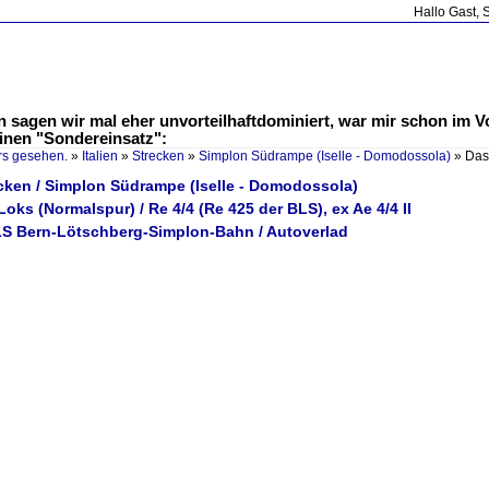
Hallo Gast, 
n sagen wir mal eher unvorteilhaftdominiert, war mir schon im Vo
einen "Sondereinsatz":
rs gesehen.
»
Italien
»
Strecken
»
Simplon Südrampe (Iselle - Domodossola)
»
Das
recken / Simplon Südrampe (Iselle - Domodossola)
Loks (Normalspur) / Re 4/4 (Re 425 der BLS), ex Ae 4/4 II
LS Bern-Lötschberg-Simplon-Bahn / Autoverlad