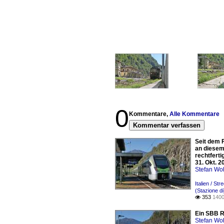
0
Kommentare,
Alle Kommentare
Kommentar verfassen
Seit dem F
an diesem
rechtfert
31. Okt. 2
Stefan Woh
Italien / S
(Stazione di
353
1400

Ein SBB R
Stefan Woh