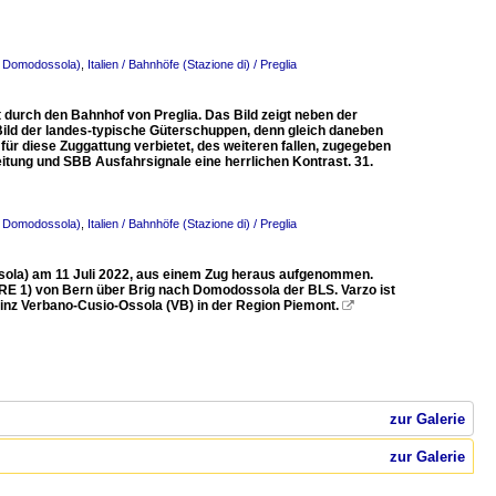
 - Domodossola)
,
Italien / Bahnhöfe (Stazione di) / Preglia
durch den Bahnhof von Preglia. Das Bild zeigt neben der
Bild der landes-typische Güterschuppen, denn gleich daneben
für diese Zuggattung verbietet, des weiteren fallen, zugegeben
tung und SBB Ausfahrsignale eine herrlichen Kontrast. 31.
 - Domodossola)
,
Italien / Bahnhöfe (Stazione di) / Preglia
sola) am 11 Juli 2022, aus einem Zug heraus aufgenommen.
(RE 1) von Bern über Brig nach Domodossola der BLS. Varzo ist
ovinz Verbano-Cusio-Ossola (VB) in der Region Piemont.

zur Galerie
zur Galerie