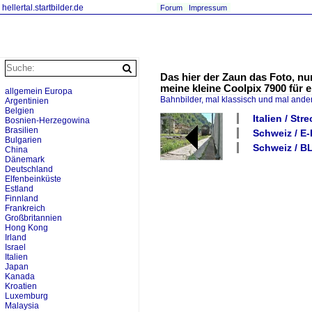
hellertal.startbilder.de
Forum
Impressum
Das hier der Zaun das Foto, nu
meine kleine Coolpix 7900 für 
allgemein Europa
Bahnbilder, mal klassisch und mal ande
Argentinien
Belgien
Italien / St
Bosnien-Herzegowina
Brasilien
Schweiz / E-
Bulgarien
Schweiz / B
China
Dänemark
Deutschland
Elfenbeinküste
Estland
Finnland
Frankreich
Großbritannien
Hong Kong
Irland
Israel
Italien
Japan
Kanada
Kroatien
Luxemburg
Malaysia