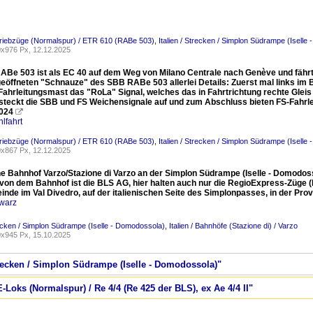
riebzüge (Normalspur) / ETR 610 (RABe 503)
,
Italien / Strecken / Simplon Südrampe (Iselle
x976 Px, 12.12.2025
ABe 503 ist als EC 40 auf dem Weg von Milano Centrale nach Genève und fährt 
eöffneten "Schnauze" des SBB RABe 503 allerlei Details: Zuerst mal links im 
ahrleitungsmast das "RoLa" Signal, welches das in Fahrtrichtung rechte Gleis 
steckt die SBB und FS Weichensignale auf und zum Abschluss bieten FS-Fahrlei
024

lfahrt
riebzüge (Normalspur) / ETR 610 (RABe 503)
,
Italien / Strecken / Simplon Südrampe (Iselle
x867 Px, 12.12.2025
e Bahnhof Varzo/Stazione di Varzo an der Simplon Südrampe (Iselle - Domodos
 von dem Bahnhof ist die BLS AG, hier halten auch nur die RegioExpress-Züge 
inde im Val Divedro, auf der italienischen Seite des Simplonpasses, in der Pr
warz
trecken / Simplon Südrampe (Iselle - Domodossola)
,
Italien / Bahnhöfe (Stazione di) / Varzo
x945 Px, 15.10.2025
Strecken / Simplon Südrampe (Iselle - Domodossola)"
-Loks (Normalspur) / Re 4/4 (Re 425 der BLS), ex Ae 4/4 II"