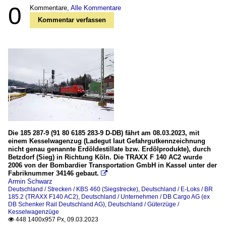
0
Kommentare,
Alle Kommentare
Kommentar verfassen
Die 185 287-9 (91 80 6185 283-9 D-DB) fährt am 08.03.2023, mit
einem Kesselwagenzug (Ladegut laut Gefahrgutkennzeichnung
nicht genau genannte Erdöldestillate bzw. Erdölprodukte), durch
Betzdorf (Sieg) in Richtung Köln. Die TRAXX F 140 AC2 wurde
2006 von der Bombardier Transportation GmbH in Kassel unter der
Fabriknummer 34146 gebaut.

Armin Schwarz
Deutschland / Strecken / KBS 460 (Siegstrecke)
,
Deutschland / E-Loks / BR
185.2 (TRAXX F140 AC2)
,
Deutschland / Unternehmen / DB Cargo AG (ex
DB Schenker Rail Deutschland AG)
,
Deutschland / Güterzüge /
Kesselwagenzüge
448 1400x957 Px, 09.03.2023
