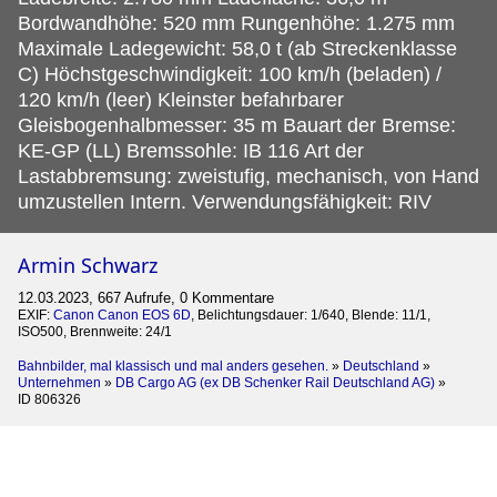
Bordwandhöhe: 520 mm Rungenhöhe: 1.275 mm
Maximale Ladegewicht: 58,0 t (ab Streckenklasse
C) Höchstgeschwindigkeit: 100 km/h (beladen) /
120 km/h (leer) Kleinster befahrbarer
Gleisbogenhalbmesser: 35 m Bauart der Bremse:
KE-GP (LL) Bremssohle: IB 116 Art der
Lastabbremsung: zweistufig, mechanisch, von Hand
umzustellen Intern. Verwendungsfähigkeit: RIV
Armin Schwarz
12.03.2023, 667 Aufrufe, 0 Kommentare
EXIF:
Canon Canon EOS 6D
, Belichtungsdauer: 1/640, Blende: 11/1,
ISO500, Brennweite: 24/1
Bahnbilder, mal klassisch und mal anders gesehen.
»
Deutschland
»
Unternehmen
»
DB Cargo AG (ex DB Schenker Rail Deutschland AG)
»
ID 806326