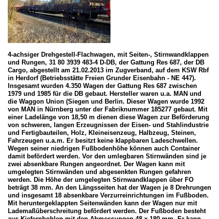
4-achsiger Drehgestell-Flachwagen, mit Seiten-, Stirnwandklappen
und Rungen, 31 80 3939 483-4 D-DB, der Gattung Res 687, der DB
Cargo, abgestellt am 21.02.2013 im Zugverband, auf dem KSW Rbf
in Herdorf (Betriebsstätte Freien Grunder Eisenbahn - NE 447).
Insgesamt wurden 4.350 Wagen der Gattung Res 687 zwischen
1979 und 1985 für die DB gebaut. Hersteller waren u.a. MAN und
die Waggon Union (Siegen und Berlin. Dieser Wagen wurde 1992
von MAN in Nürnberg unter der Fabriknummer 185277 gebaut. Mit
einer Ladelänge von 18,50 m dienen diese Wagen zur Beförderung
von schweren, langen Erzeugnissen der Eisen- und Stahlindustrie
und Fertigbauteilen, Holz, Kleineisenzeug, Halbzeug, Steinen,
Fahrzeugen u.a.m. Er besitzt keine klappbaren Ladeschwellen.
Wegen seiner niedrigen Fußbodenhöhe können auch Container
damit befördert werden. Vor den umlegbaren Stirnwänden sind je
zwei absenkbare Rungen angeordnet. Der Wagen kann mit
umgelegten Stirnwänden und abgesenkten Rungen gefahren
werden. Die Höhe der umgelegten Stirnwandklappen über FO
beträgt 38 mm. An den Längsseiten hat der Wagen je 8 Drehrungen
und insgesamt 18 absenkbare Verzurreinrichtungen im Fußboden.
Mit heruntergeklappten Seitenwänden kann der Wagen nur mit
Lademaßüberschreitung befördert werden. Der Fußboden besteht
aus Kiefernbohlen mit den Abmessungen 48 x 180 mm. Er kann