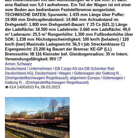
eine Radlast von 5,0 t aufnehmen. Ein Teil der Wagen ist mit einer
vom Boden aus bedienbaren Feststellbremse ausgerüstet.
TECHNISCHE DATEN: Spurweite: 1.435 mm Länge über Puffer:
19.900 mm Drehzapfenabstand: 14.860 mm Achsabstand im
Drehgestell: 1.800 mm Drehgestell-Bauart: Y 25 Cs (621.1) Länge
der Ladefläche: 18.500 mm Ladebreite: 2.660 mm Ladefläche: 49,0
m² Laderaum: 25,5 m³ Rungenhöhe: 1.300 mm Fußbodenhöhe über
SOK: 1.238 mm Höchstgeschwindigkeit: 100 km/h (beladen) / 120
km/h (leer) Maximale Ladegewicht: 56,5 t (ab Streckenklasse C)
Eigengewicht: 23.200 kg Bauart der Bremse: KE-GP (LL)
Bremssohle: IB 116 Kleinster bef. Gleisbogenradius: 35 m Intern.
Verwendungsfähigkeit: RIV

Armin Schwarz
Deutschland / Unternehmen / DB Cargo AG (ex DB Schenker Rail
Deutschland AG)
,
Deutschland / Wagen / Güterwagen der Gattung R...
(Drehgestellflachwagen Regelbauart)
,
allgemein Europa / Güterwagen /
Gattung R... (Drehgestellflachwagen Regelbauart)
614 1400x933 Px, 06.03.2023
