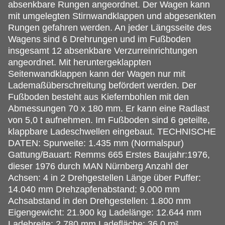
absenkbare Rungen angeordnet. Der Wagen kann
mit umgelegten Stirnwandklappen und abgesenkten
Rungen gefahren werden. An jeder Längsseite des
Wagens sind 6 Drehrungen und im Fußboden
insgesamt 12 absenkbare Verzurreinrichtungen
angeordnet. Mit heruntergeklappten
Seitenwandklappen kann der Wagen nur mit
Lademaßüberschreitung befördert werden. Der
Fußboden besteht aus Kiefernbohlen mit den
Abmessungen 70 x 180 mm. Er kann eine Radlast
von 5,0 t aufnehmen. Im Fußboden sind 6 geteilte,
klappbare Ladeschwellen eingebaut. TECHNISCHE
DATEN: Spurweite: 1.435 mm (Normalspur)
Gattung/Bauart: Remms 665 Erstes Baujahr:1976,
dieser 1976 durch MAN Nürnberg Anzahl der
Achsen: 4 in 2 Drehgestellen Länge über Puffer:
14.040 mm Drehzapfenabstand: 9.000 mm
Achsabstand in den Drehgestellen: 1.800 mm
Eigengewicht: 21.900 kg Ladelänge: 12.644 mm
Ladebreite: 2.780 mm Ladefläche: 36,0 m²