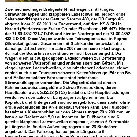
Zwei sechsachsiger Drehgestell-Flachwagen, mit Rungen,
Stirnwandklappen und klappbaren Ladeschwellen, jedoch ohne
Seitenwandklappen der Gattung Samms 489, der DB Cargo AG,
abgestellt am 21.02.2013 im Zugverband, auf dem KSW Rbf in
Herdorf (Betriebsstätte Freien Grunder Eisenbahn - NE 447). Hinten
der 31 80 4852 321-7 D-DB und hier im Vordergrund der 31 80 4852
432-2 D-DB. Diese Wagen wurde von Tatravagonka a.s. in Poprad
(Slowakei) gebaut. Zusammen mit Stahlkunden entwickelt die
damalige DB Schenker im Jahre 2007 einen neuen Flachwagen,
der auf die Bedürfnisse der Branche noch besser eingeht. Der
Wagen dient mit aufgeklappten Ladeschwellen zur Beförderung
von schweren Walzprofilen und anderen sperrigen Gütern. Mit
eingeklappten Ladeschwellen, also mit ebener Ladeebene, eignet
er sich auch zum Transport schwerer Kettenfahrzeuge. Für das Be-
und Entladen solcher Fahrzeuge sind befahrbare
Stirnwandklappen vorhanden. Die Wagenbrücke ist eine in
Rahmenbauweise ausgeführte Schweißkonstruktion, deren
Hauptbauteile aus S355J2 (St 52) bestehen. Die Hauptbelastungen
werden von den äußeren Langträgern aufgenommen. Das
Kopfstück und Untergestell sind so ausgebildet, dass später ohne
große Änderungen die AK eingebaut werden kann. Der Fußboden
besteht aus Kiefernbohlen mit den Abmessungen 70 x 200 mm; er
kann eine Radlast von 5,0 t aufnehmen. Im Fußboden sind 6
geteilte klappbare Ladeschwellen eingebaut, ebenso 6 Zurrpunkte
je Längsseite. An den Außenlangträgern sind 26 Bindeösen
angebracht. Das Fahrzeug hat auf jeder Längsseite 6
Einsteckrungen und 6 zusätzliche Rungenschächte, wodurch eine