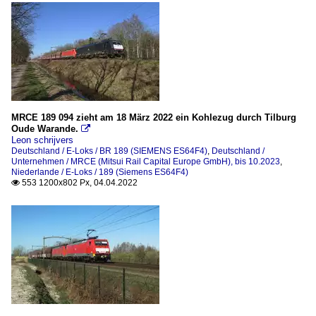
MRCE 189 094 zieht am 18 März 2022 ein Kohlezug durch Tilburg
Oude Warande.

Leon schrijvers
Deutschland / E-Loks / BR 189 (SIEMENS ES64F4)
,
Deutschland /
Unternehmen / MRCE (Mitsui Rail Capital Europe GmbH), bis 10.2023
,
Niederlande / E-Loks / 189 (Siemens ES64F4)
553 1200x802 Px, 04.04.2022
