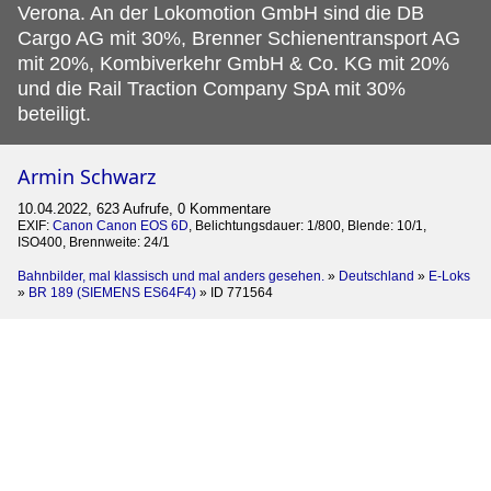
Verona. An der Lokomotion GmbH sind die DB
Cargo AG mit 30%, Brenner Schienentransport AG
mit 20%, Kombiverkehr GmbH & Co. KG mit 20%
und die Rail Traction Company SpA mit 30%
beteiligt.
Armin Schwarz
10.04.2022, 623 Aufrufe, 0 Kommentare
EXIF:
Canon Canon EOS 6D
, Belichtungsdauer: 1/800, Blende: 10/1,
ISO400, Brennweite: 24/1
Bahnbilder, mal klassisch und mal anders gesehen.
»
Deutschland
»
E-Loks
»
BR 189 (SIEMENS ES64F4)
»
ID 771564