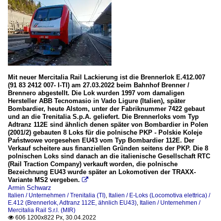
Mit neuer Mercitalia Rail Lackierung ist die Brennerlok E.412.007
(91 83 2412 007- I-TI) am 27.03.2022 beim Bahnhof Brenner /
Brennero abgestellt. Die Lok wurden 1997 vom damaligen
Hersteller ABB Tecnomasio in Vado Ligure (Italien), später
Bombardier, heute Alstom, unter der Fabriknummer 7422 gebaut
und an die Trenitalia S.p.A. geliefert. Die Brennerloks vom Typ
Adtranz 112E sind ähnlich denen später von Bombardier in Polen
(2001/2) gebauten 8 Loks für die polnische PKP - Polskie Koleje
Państwowe vorgesehen EU43 vom Typ Bombardier 112E. Der
Verkauf scheitere aus finanziellen Gründen seitens der PKP. Die 8
polnischen Loks sind danach an die italienische Gesellschaft RTC
(Rail Traction Company) verkauft worden, die polnische
Bezeichnung EU43 wurde später an Lokomotiven der TRAXX-
Variante MS2 vergeben.

Armin Schwarz
Italien / Unternehmen / Trenitalia (TI)
,
Italien / E-Loks (Locomotiva elettrica) /
E.412 (Brennerlok, Adtranz 112E, ähnlich EU43)
,
Italien / Unternehmen /
Mercitalia Rail S.r.l. (MIR)
606 1200x822 Px, 30.04.2022
