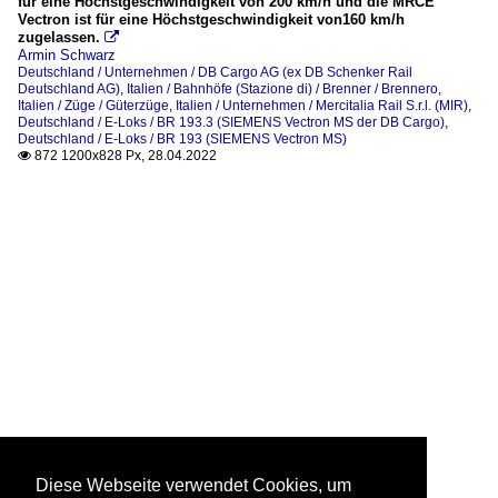
für eine Höchstgeschwindigkeit von 200 km/h und die MRCE
Vectron ist für eine Höchstgeschwindigkeit von160 km/h
zugelassen.

Armin Schwarz
Deutschland / Unternehmen / DB Cargo AG (ex DB Schenker Rail
Deutschland AG)
,
Italien / Bahnhöfe (Stazione di) / Brenner / Brennero
,
Italien / Züge / Güterzüge
,
Italien / Unternehmen / Mercitalia Rail S.r.l. (MIR)
,
Deutschland / E-Loks / BR 193.3 (SIEMENS Vectron MS der DB Cargo)
,
Deutschland / E-Loks / BR 193 (SIEMENS Vectron MS)
872 1200x828 Px, 28.04.2022

Diese Webseite verwendet Cookies, um