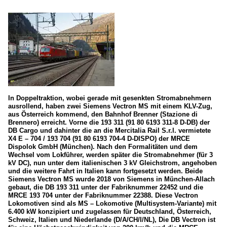
In Doppeltraktion, wobei gerade mit gesenkten Stromabnehmern
ausrollend, haben zwei Siemens Vectron MS mit einem KLV-Zug,
aus Österreich kommend, den Bahnhof Brenner (Stazione di
Brennero) erreicht. Vorne die 193 311 (91 80 6193 311-8 D-DB) der
DB Cargo und dahinter die an die Mercitalia Rail S.r.l. vermietete
X4 E – 704 / 193 704 (91 80 6193 704-4 D-DISPO) der MRCE
Dispolok GmbH (München). Nach den Formalitäten und dem
Wechsel vom Lokführer, werden später die Stromabnehmer (für 3
kV DC), nun unter dem italienischen 3 kV Gleichstrom, angehoben
und die weitere Fahrt in Italien kann fortgesetzt werden. Beide
Siemens Vectron MS wurde 2018 von Siemens in München-Allach
gebaut, die DB 193 311 unter der Fabriknummer 22452 und die
MRCE 193 704 unter der Fabriknummer 22388. Diese Vectron
Lokomotiven sind als MS – Lokomotive (Multisystem-Variante) mit
6.400 kW konzipiert und zugelassen für Deutschland, Österreich,
Schweiz, Italien und Niederlande (D/A/CH/I/NL), Die DB Vectron ist