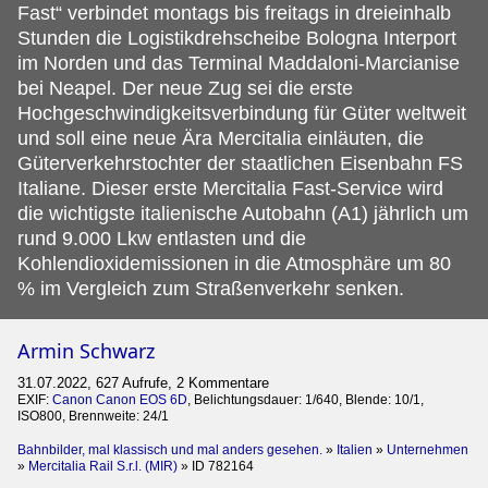
Fast“ verbindet montags bis freitags in dreieinhalb
Stunden die Logistikdrehscheibe Bologna Interport
im Norden und das Terminal Maddaloni-Marcianise
bei Neapel. Der neue Zug sei die erste
Hochgeschwindigkeitsverbindung für Güter weltweit
und soll eine neue Ära Mercitalia einläuten, die
Güterverkehrstochter der staatlichen Eisenbahn FS
Italiane. Dieser erste Mercitalia Fast-Service wird
die wichtigste italienische Autobahn (A1) jährlich um
rund 9.000 Lkw entlasten und die
Kohlendioxidemissionen in die Atmosphäre um 80
% im Vergleich zum Straßenverkehr senken.
Armin Schwarz
31.07.2022, 627 Aufrufe, 2 Kommentare
EXIF:
Canon Canon EOS 6D
, Belichtungsdauer: 1/640, Blende: 10/1,
ISO800, Brennweite: 24/1
Bahnbilder, mal klassisch und mal anders gesehen.
»
Italien
»
Unternehmen
»
Mercitalia Rail S.r.l. (MIR)
»
ID 782164