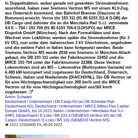
In Doppeltraktion, wobei gerade mit gesenkten Stromabnehmern
ausrollend, haben zwei Siemens Vectron MS mit einem KLV-Zug,
aus Österreich kommend, den Bahnhof Brenner (Stazione di
Brennero) erreicht. Vorne die 193 311 (91 80 6193 311-8 D-DB) der
DB Cargo und dahinter die an die Mercitalia Rail S.r.l. vermietete
X4 E – 704 / 193 704 (91 80 6193 704-4 D-DISPO) der MRCE
Dispolok GmbH (München). Nach den Formalitäten und dem
Wechsel vom Lokführer, werden später die Stromabnehmer (für 3
kV DC), nun unter dem italienischen 3 kV Gleichstrom, angehoben
und die weitere Fahrt in Italien kann fortgesetzt werden. Beide
Siemens Vectron MS wurde 2018 von Siemens in München-Allach
gebaut, die DB 193 311 unter der Fabriknummer 22452 und die
MRCE 193 704 unter der Fabriknummer 22388. Diese Vectron
Lokomotiven sind als MS – Lokomotive (Multisystem-Variante) mit
6.400 kW konzipiert und zugelassen für Deutschland, Österreich,
Schweiz, Italien und Niederlande (D/A/CH/I/NL), Die DB Vectron ist
für eine Höchstgeschwindigkeit von 200 km/h und die MRCE
Vectron ist für eine Höchstgeschwindigkeit von160 km/h
zugelassen.

Armin Schwarz
Deutschland / Unternehmen / DB Cargo AG (ex DB Schenker Rail
Deutschland AG)
,
Deutschland / Unternehmen / MRCE (Mitsui Rail Capital
Europe GmbH), bis 10.2023
,
Italien / Unternehmen / Mercitalia Rail S.r.l.
(MIR)
,
Deutschland / E-Loks / BR 193.3 (SIEMENS Vectron MS der DB
Cargo)
,
Deutschland / E-Loks / BR 193 (SIEMENS Vectron MS)
1021 1200x800 Px, 30.04.2022
