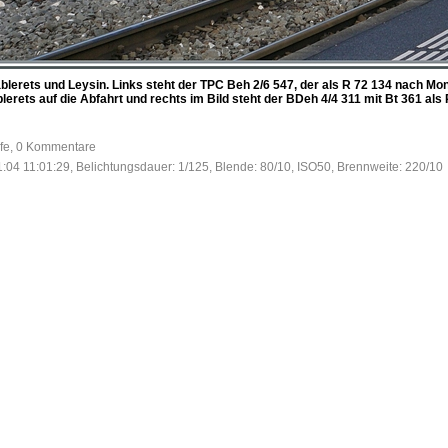
blerets und Leysin. Links steht der TPC Beh 2/6 547, der als R 72 134 nach Mon
lerets auf die Abfahrt und rechts im Bild steht der BDeh 4/4 311 mit Bt 361 als
ufe, 0 Kommentare
:04 11:01:29, Belichtungsdauer: 1/125, Blende: 80/10, ISO50, Brennweite: 220/10