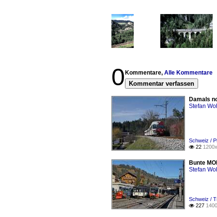
0
Kommentare,
Alle Kommentare
Kommentar verfassen
Damals no
Stefan Woh
Schweiz / P
22
1200x

Bunte MOB
Stefan Woh
Schweiz / T
227
1400
