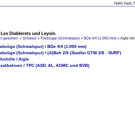
Hallo Gast, 
Les Diablerets und Leysin.
rs gesehen.
»
Schweiz
»
Triebzüge (Schmalspur)
»
BDe 4/4 (1.000 mm)
»
Aigle mi
iebzüge (Schmalspur) / BDe 4/4 (1.000 mm)
iebzüge (Schmalspur) / (A)Beh 2/6 (Stadler GTW 2/6 - SURF)
hnhöfe / Aigle
rivatbahnen / TPC (ASD, AL, AOMC und BVB)