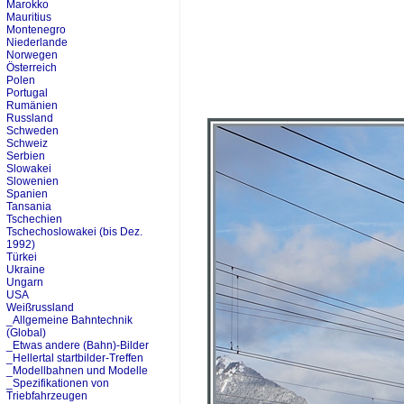
Marokko
Mauritius
Montenegro
Niederlande
Norwegen
Österreich
Polen
Portugal
Rumänien
Russland
Schweden
Schweiz
Serbien
Slowakei
Slowenien
Spanien
Tansania
Tschechien
Tschechoslowakei (bis Dez.
1992)
Türkei
Ukraine
Ungarn
USA
Weißrussland
_Allgemeine Bahntechnik
(Global)
_Etwas andere (Bahn)-Bilder
_Hellertal startbilder-Treffen
_Modellbahnen und Modelle
_Spezifikationen von
Triebfahrzeugen