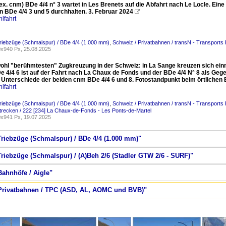
x. cnm) BDe 4/4 n° 3 wartet in Les Brenets auf die Abfahrt nach Le Locle. Ein
en BDe 4/4 3 und 5 durchhalten. 3. Februar 2024

lfahrt
riebzüge (Schmalspur) / BDe 4/4 (1.000 mm)
,
Schweiz / Privatbahnen / transN - Transport
x940 Px, 25.08.2025
wohl "berühmtesten" Zugkreuzung in der Schweiz: in La Sange kreuzen sich ein
e 4/4 6 ist auf der Fahrt nach La Chaux de Fonds und der BDe 4/4 N° 8 als Geg
n Unterschiede der beiden cnm BDe 4/4 6 und 8. Fotostandpunkt beim örtlichen
lfahrt
riebzüge (Schmalspur) / BDe 4/4 (1.000 mm)
,
Schweiz / Privatbahnen / transN - Transport
trecken / 222 [234] La Chaux-de-Fonds - Les Ponts-de-Martel
x941 Px, 19.07.2025
Triebzüge (Schmalspur) / BDe 4/4 (1.000 mm)"
Triebzüge (Schmalspur) / (A)Beh 2/6 (Stadler GTW 2/6 - SURF)"
Bahnhöfe / Aigle"
/ Privatbahnen / TPC (ASD, AL, AOMC und BVB)"