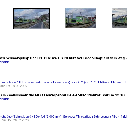
ch Schmalspurig: Der TPF BDe 4/4 194 ist kurz vor Broc Village auf dem Weg v
lfahrt
rivatbahnen / TPF (Transports publics fribourgeois), ex GFM (ex CEG, FMA und BR) und TF
884 Px, 20.06.2026
 in Zweisimmen: der MOB Lenkerpendel Be 4/4 5002 "Nankai", der Be 4/4 1007 
lfahrt
riebzüge (Schmalspur) / BDe 4/4 (1.000 mm)
,
Schweiz / Triebzüge (Schmalspur) / Be 4/4 (
x940 Px, 20.02.2026