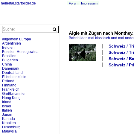
hellertal.startbilder.de
Forum
Impressum
Aigle mit Zügen nach Monthey, 
Bahnbilder, mal klassisch und mal ande
allgemein Europa
Argentinien
Schweiz / Tr
Belgien
Bosnien-Herzegowina
Schweiz / Tr
Brasilien
Schweiz / Ba
Bulgarien
China
Schweiz / P
Dänemark
Deutschland
Elfenbeinküste
Estland
Finnland
Frankreich
Großbritannien
Hong Kong
Irland
Israel
Italien
Japan
Kanada
Kroatien
Luxemburg
Malaysia