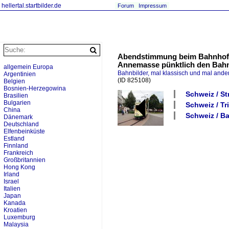
hellertal.startbilder.de
Forum
Impressum
Abendstimmung beim Bahnhof Ai
Annemasse pünktlich den Bahn
allgemein Europa
Bahnbilder, mal klassisch und mal ande
Argentinien
(ID 825108)
Belgien
Bosnien-Herzegowina
Schweiz / St
Brasilien
Bulgarien
Schweiz / T
China
Schweiz / Ba
Dänemark
Deutschland
Elfenbeinküste
Estland
Finnland
Frankreich
Großbritannien
Hong Kong
Irland
Israel
Italien
Japan
Kanada
Kroatien
Luxemburg
Malaysia