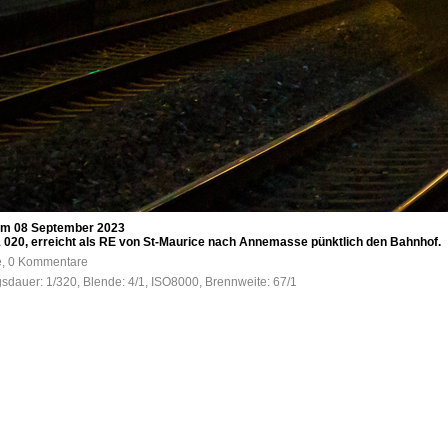
am 08 September 2023
020, erreicht als RE von St-Maurice nach Annemasse pünktlich den Bahnhof.
fe, 0 Kommentare
gsdauer: 1/320, Blende: 4/1, ISO8000, Brennweite: 67/1