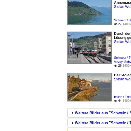
Annemasse
Stefan Woh
Schweiz / S
27
1400x

Durch den
Lösung gef
Stefan Woh
Schweiz / T
Vevey
,
Schw
26
1400x

Bei St-Sa
Stefan Woh
Italien / Tr
44
1400x

Weitere Bilder aus "Schweiz / 
Weitere Bilder aus "Schweiz /