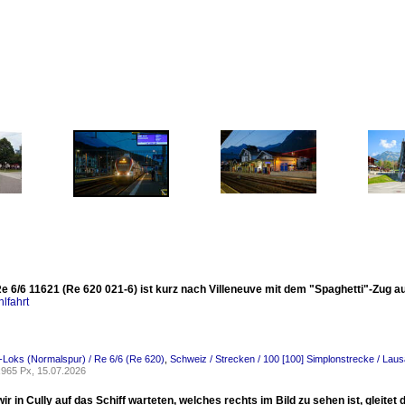
 6/6 11621 (Re 620 021-6) ist kurz nach Villeneuve mit dem "Spaghetti"-Zug auf
lfahrt
-Loks (Normalspur) / Re 6/6 (Re 620)
,
Schweiz / Strecken / 100 [100] Simplonstrecke / Lausa
965 Px, 15.07.2026
r in Cully auf das Schiff warteten, welches rechts im Bild zu sehen ist, gleite