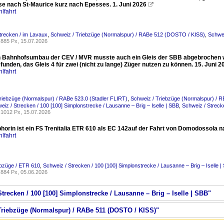
 nach St-Maurice kurz nach Epesses. 1. Juni 2026

lfahrt
trecken / im Lavaux
,
Schweiz / Triebzüge (Normalspur) / RABe 512 (DOSTO / KISS)
,
Schwei
885 Px, 15.07.2026
 Bahnhofsumbau der CEV / MVR musste auch ein Gleis der SBB abgebrochen we
unden, das Gleis 4 für zwei (nicht zu lange) Züger nutzen zu können. 15. Juni 2
lfahrt
riebzüge (Normalspur) / RABe 523.0 (Stadler FLIRT)
,
Schweiz / Triebzüge (Normalspur) /
eiz / Strecken / 100 [100] Simplonstrecke / Lausanne – Brig – Iselle | SBB
,
Schweiz / Streck
1012 Px, 15.07.2026
phorin ist ein FS Trenitalia ETR 610 als EC 142auf der Fahrt von Domodossola n
lfahrt
iebzüge / ETR 610
,
Schweiz / Strecken / 100 [100] Simplonstrecke / Lausanne – Brig – Iselle |
884 Px, 05.06.2026
Strecken / 100 [100] Simplonstrecke / Lausanne – Brig – Iselle | SBB"
 Triebzüge (Normalspur) / RABe 511 (DOSTO / KISS)"