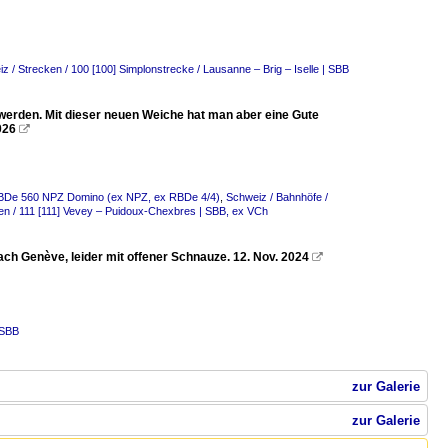
z / Strecken / 100 [100] Simplonstrecke / Lausanne – Brig – Iselle | SBB
rden. Mit dieser neuen Weiche hat man aber eine Gute
026

 RBDe 560 NPZ Domino (ex NPZ, ex RBDe 4/4)
,
Schweiz / Bahnhöfe /
en / 111 [111] Vevey – Puidoux-Chexbres | SBB, ex VCh
ach Genève, leider mit offener Schnauze. 12. Nov. 2024

 SBB
zur Galerie
zur Galerie