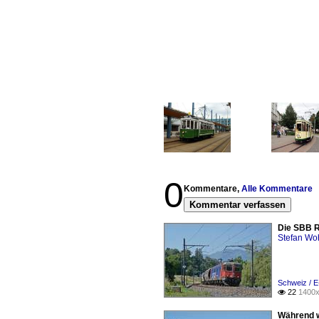
0
Kommentare,
Alle Kommentare
Kommentar verfassen
Die SBB Re
Stefan Woh
Schweiz / E
22
1400x

Während wi