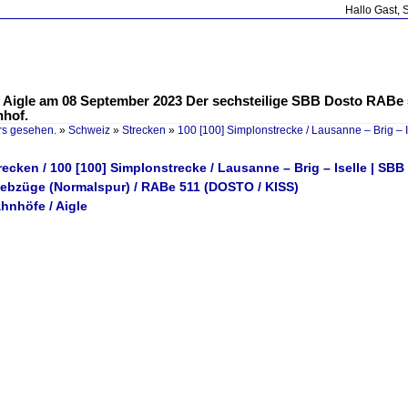
Hallo Gast, 
gle am 08 September 2023 Der sechsteilige SBB Dosto RABe 51
hof.
rs gesehen.
»
Schweiz
»
Strecken
»
100 [100] Simplonstrecke / Lausanne – Brig – I
recken / 100 [100] Simplonstrecke / Lausanne – Brig – Iselle | SBB
riebzüge (Normalspur) / RABe 511 (DOSTO / KISS)
hnhöfe / Aigle