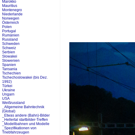
Marokko
Mauritius
Montenegro
Niederlande
Norwegen
Österreich
Polen
Portugal
Rumänien
Russland
Schweden
Schweiz
Serbien
Slowakei
Slowenien
Spanien
Tansania
Tschechien
Tschechoslowakei (bis Dez.
1992)
Türkei
Ukraine
Ungarn
USA
Weißrussland
_Allgemeine Bahntechnik
(Global)
_Etwas andere (Bahn)-Bilder
_Hellertal startbilder-Treffen
_Modellbahnen und Modelle
_Spezifikationen von
Triebfahrzeugen