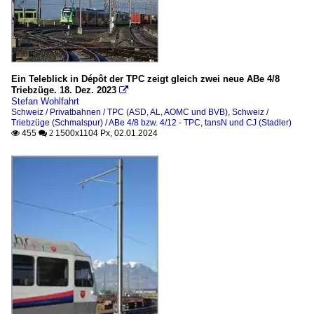
Ein Teleblick in Dépôt der TPC zeigt gleich zwei neue ABe 4/8
Triebzüge. 18. Dez. 2023

Stefan Wohlfahrt
Schweiz / Privatbahnen / TPC (ASD, AL, AOMC und BVB)
,
Schweiz /
Triebzüge (Schmalspur) / ABe 4/8 bzw. 4/12 - TPC, tansN und CJ (Stadler)
455
1500x1104 Px, 02.01.2024

 2