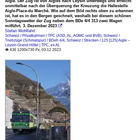
Aigle. Der Zug ist von Aigles nach Leysin unterwegs und erreicht
unmittelbar nach der Überquerung der Kreuzung die Haltestelle
Aigle-Place-du Marché. Wie auf dem Bild rechts oben zu erkennen
ist, hat es in den Bergen geschneit, weshalb bei diesem schönen
Sonntagswetter der Zug neben dem BDe 4/4 313 zwei Wagen
mitführt. 3. Dezember 2023

Stefan Wohlfahrt
Schweiz / Privatbahnen / TPC (ASD, AL, AOMC und BVB)
,
Schweiz /
Triebzüge (Schmalspur) / BDeh 4/4
,
Schweiz / Strecken / 125 [125] Aigle –
Leysin-Grand-Hôtel | TPC, ex AL
436 1200x730 Px, 03.12.2023
