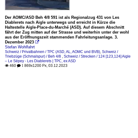
Der AOMC/ASD Beh 4/8 591 ist als Regionalzug 431 von Les
Diablerets nach Aigle unterwegs und erreicht in Kürze die
Haltestelle Aigle-Place-du-Marché (ASD). Auf diesem Abschnitt
fährt der Zug mitten auf der Strasse und weiterhin unter der wohl
aus der Eröffnungszeit stammenden Fahrleitungsanlage. 3.
Dezember 2023

Stefan Wohlfahrt
Schweiz / Privatbahnen / TPC (ASD, AL, AOMC und BVB)
,
Schweiz /
Triebzüge (Schmalspur) / Beh 4/8
,
Schweiz / Strecken / 124 [123,124] Aigle
– Le Sépey - Les Diablerets | TPC, ex ASD
460
869x1200 Px, 03.12.2023

 1