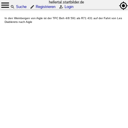
hellertal.startbilder.de
Suche
Registrieren
Login
In den Weinbergen von Aigle ist der TPC Beh 4/8 591 als R71 431 auf der Fahrt von Les
Diablerets nach Aigle