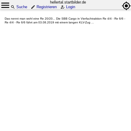
hellertal.startbilder.de
Suche
Registrieren
Login
Das nennt man wohl eine Re 20/20... Die SBB Cargo in Vierfachtraktion Re 4/4 - Re 6/6 -
Re 4/4 - Re 6/6 fährt am 03.08.2019 mit einem langen KLV-Zug ...