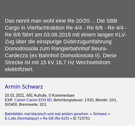
Das nennt man wohl eine Re 20/20.
.. Die SBB
Cargo in Vierfachtraktion Re 4/4 - Re 6/6 - Re 4/4 -
Re 6/6 fährt am 03.08.2019 mit einem langen KLV-
Zug über die einspurige Güterzugumfahrung
Domodossola zum Rangierbahnhof Beura-
Cardezza (ex Bahnhof Domodossola II). Diese
Strecke ist mit 15 kV 16,7 Hz Wechselstrom
elektrifiziert.
Armin Schwarz
10.01.2021, 691 Aufrufe, 0 Kommentare
EXIF:
Canon Canon EOS 6D
, Belichtungsdauer: 1/320, Blende: 10/1,
ISO400, Brennweite: 32/1
Bahnbilder, mal klassisch und mal anders gesehen.
»
Schweiz
»
E-Loks (Normalspur)
»
Re 6/6 (Re 620)
»
ID 723701