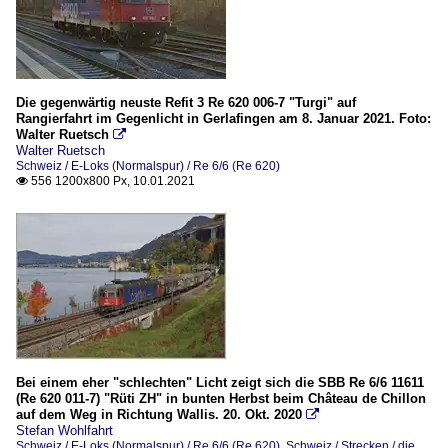
Die gegenwärtig neuste Refit 3 Re 620 006-7 "Turgi" auf
Rangierfahrt im Gegenlicht in Gerlafingen am 8. Januar 2021. Foto:
Walter Ruetsch

Walter Ruetsch
Schweiz / E-Loks (Normalspur) / Re 6/6 (Re 620)
556 1200x800 Px, 10.01.2021

Bei einem eher "schlechten" Licht zeigt sich die SBB Re 6/6 11611
(Re 620 011-7) "Rüti ZH" in bunten Herbst beim Château de Chillon
auf dem Weg in Richtung Wallis. 20. Okt. 2020

Stefan Wohlfahrt
Schweiz / E-Loks (Normalspur) / Re 6/6 (Re 620)
,
Schweiz / Strecken / die