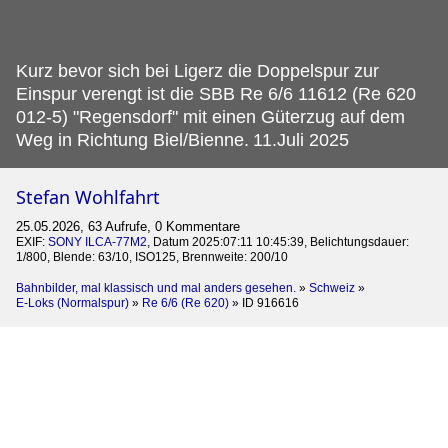
Kurz bevor sich bei Ligerz die Doppelspur zur
Einspur verengt ist die SBB Re 6/6 11612 (Re 620
012-5) "Regensdorf" mit einen Güterzug auf dem
Weg in Richtung Biel/Bienne.
11.Juli 2025
Stefan Wohlfahrt
25.05.2026, 63 Aufrufe, 0 Kommentare
EXIF:
SONY ILCA-77M2
, Datum 2025:07:11 10:45:39, Belichtungsdauer:
1/800, Blende: 63/10, ISO125, Brennweite: 200/10
Bahnbilder, mal klassisch und mal anders gesehen.
»
Schweiz
»
E-Loks (Normalspur)
»
Re 6/6 (Re 620)
»
ID 916616