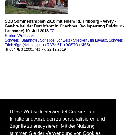
SBB Sommerfahrplan 2018 mit einem RE Fribourg - Vevey -
Genève bei der Durchfahrt in Chexbres. (Vollsperrung Puidoux -
Lausanne) 10. Juli 2018

Stefan Wohlfahrt
Schweiz / Bahnhöfe / Sonstige
,
Schweiz / Strecken / im Lavaux
,
Schweiz /
Triebzüge (Normalspur) / RABe 511 (DOSTO / KISS)
634
1200x742 Px, 22.12.2019

 3
Diese Webseite verwendet Cookies, um
Inhalte und Anzeigen zu personalisieren und
Zugriffe zu analysieren. Mit der Nutzung
stimmen Sie der Verwendung von Cookies