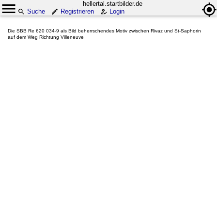
hellertal.startbilder.de
Suche
Registrieren
Login
Die SBB Re 620 034-9 als Bild beherrschendes Motiv zwischen Rivaz und St-Saphorin
auf dem Weg Richtung Villeneuve