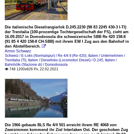
Die italienische Dieselrangierlok D.245.2230 (98 83 2245 430-3 I-TI)
der Trenitalia (100-prozentige Tochtergesellschaft der FS), zieht am
16.09.2017 in Domodossola die schweizerische SBB Re 420 158-8
(91 85 4 420 158-8 CH-SBB) mit ihrem EW I Zug aus den Bahnhof in
den Abstellbereich.

Armin Schwarz
Schweiz / E-Loks (Normalspur) / Re 4/4 II (Re 420)
,
Italien / Unternehmen /
Trenitalia (TI)
,
Italien / Dieselloks (Locomotori Diesel) / D.245
,
Italien /
Bahnhöfe (Stazione di) / Domodossola
748 1200x826 Px, 22.02.2021

Die 1966 gebaute BLS Re 4/4 501 erreicht ihrem RE 4068 von
Zweisimmen kommend ihr Ziel Interlaken Ost. Der geschoben Zug