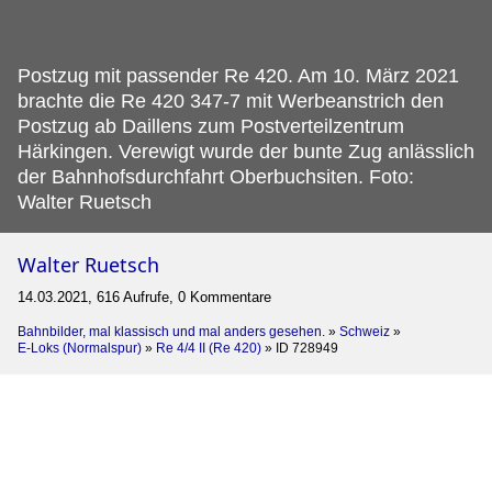
Postzug mit passender Re 420.
Am 10. März 2021
brachte die Re 420 347-7 mit Werbeanstrich den
Postzug ab Daillens zum Postverteilzentrum
Härkingen. Verewigt wurde der bunte Zug anlässlich
der Bahnhofsdurchfahrt Oberbuchsiten. Foto:
Walter Ruetsch
Walter Ruetsch
14.03.2021, 616 Aufrufe, 0 Kommentare
Bahnbilder, mal klassisch und mal anders gesehen.
»
Schweiz
»
E-Loks (Normalspur)
»
Re 4/4 II (Re 420)
»
ID 728949